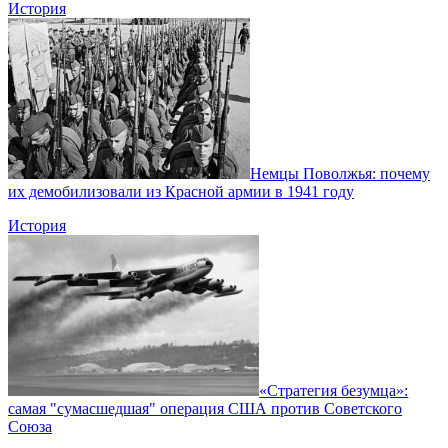
История
Немцы Поволжья: почему
их демобилизовали из Красной армии в 1941 году
История
«Стратегия безумца»:
самая "сумасшедшая" операция США против Советского
Союза