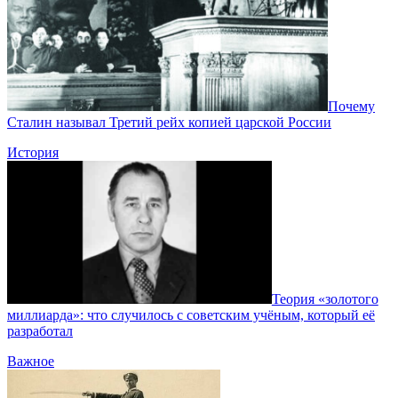
Почему
Сталин называл Третий рейх копией царской России
История
Теория «золотого
миллиарда»: что случилось с советским учёным, который её
разработал
Важное