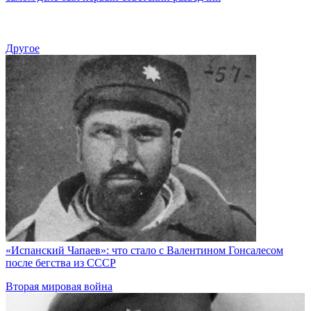
Другое
«Испанский Чапаев»: что стало с Валентином Гонсалесом
после бегства из СССР
Вторая мировая война