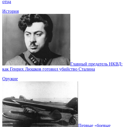
отца
История
Главный предатель НКВД:
как Генрих Люшков готовил убийство Сталина
Оружие
Первые «боевые