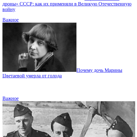
дроны» СССР: как их применяли в Великую Отечественную
войну
Важное
Почему дочь Марины
Цветаевой умерла от голода
Важное