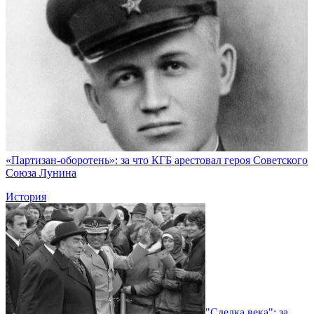
«Партизан-оборотень»: за что КГБ арестовал героя Советского
Союза Лунина
История
"Сделка века": за