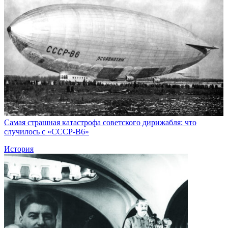
Самая страшная катастрофа советского дирижабля: что
случилось с «СССР-В6»
История