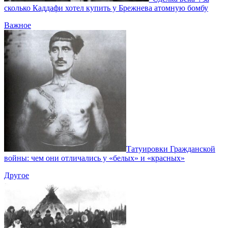
сколько Каддафи хотел купить у Брежнева атомную бомбу
Важное
Татуировки Гражданской
войны: чем они отличались у «белых» и «красных»
Другое