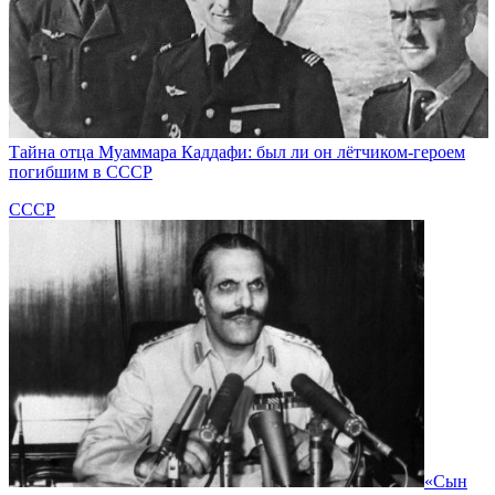
Тайна отца Муаммара Каддафи: был ли он лётчиком-героем
погибшим в СССР
СССР
«Сын