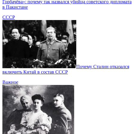
Горбачёва»: почему так назвался убийца советского дипломата
в Пакистане
СССР
Почему Сталин отказался
включить Китай в состав СССР
Важное