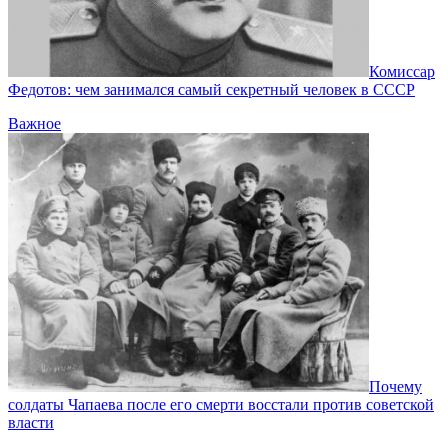
Комиссар
Федотов: чем занимался самый секретный человек в СССР
Важное
Почему
солдаты Чапаева после его смерти восстали против советской
власти