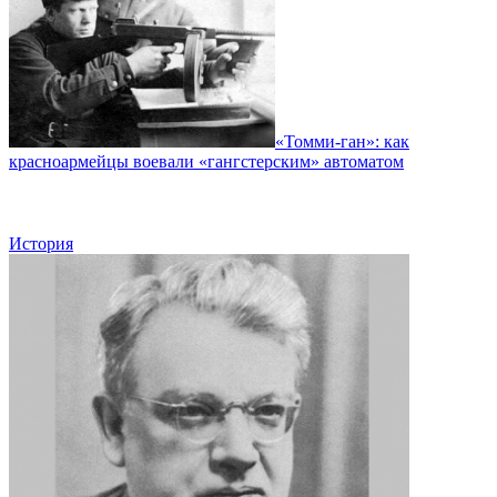
«Томми-ган»: как
красноармейцы воевали «гангстерским» автоматом
История