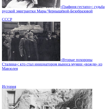
«Графиня гестапо»: судьба
русской эмигрантки Мары Чернышёвой-Безобразовой
СССР
«Вторые похороны
Сталина»: кто стал инициатором выноса мумии «вождя» из
Мавзолея
История