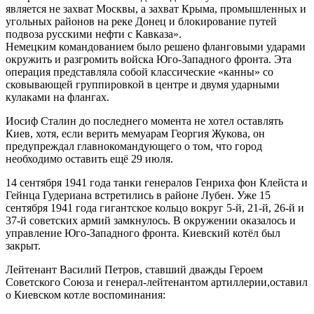
является не захват Москвы, а захват Крыма, промышленных и
угольных районов на реке Донец и блокирование путей
подвоза русскими нефти с Кавказа».
Немецким командованием было решено фланговыми ударами
окружить и разгромить войска Юго-Западного фронта. Эта
операция представляла собой классические «канны» со
сковывающей группировкой в центре и двумя ударными
кулаками на флангах.
Иосиф Сталин до последнего момента не хотел оставлять
Киев, хотя, если верить мемуарам Георгия Жукова, он
предупреждал главнокомандующего о том, что город
необходимо оставить ещё 29 июля.
14 сентября 1941 года танки генералов Генриха фон Клейста и
Гейнца Гудериана встретились в районе Лубен. Уже 15
сентября 1941 года гигантское кольцо вокруг 5-й, 21-й, 26-й и
37-й советских армий замкнулось. В окружении оказалось и
управление Юго-Западного фронта. Киевский котёл был
закрыт.
Лейтенант Василий Петров, ставший дважды Героем
Советского Союза и генерал-лейтенантом артиллерии,оставил
о Киевском котле воспоминания: