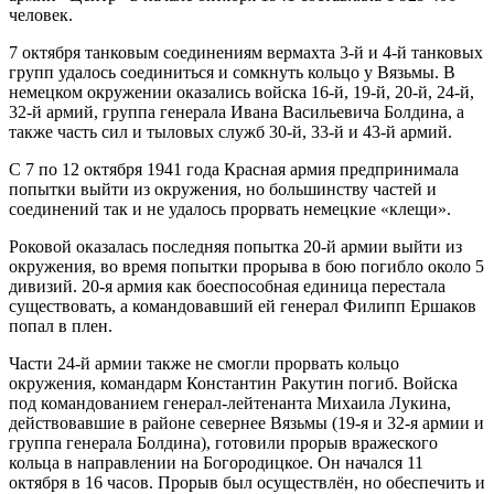
человек.
7 октября танковым соединениям вермахта 3-й и 4-й танковых
групп удалось соединиться и сомкнуть кольцо у Вязьмы. В
немецком окружении оказались войска 16-й, 19-й, 20-й, 24-й,
32-й армий, группа генерала Ивана Васильевича Болдина, а
также часть сил и тыловых служб 30-й, 33-й и 43-й армий.
С 7 по 12 октября 1941 года Красная армия предпринимала
попытки выйти из окружения, но большинству частей и
соединений так и не удалось прорвать немецкие «клещи».
Роковой оказалась последняя попытка 20-й армии выйти из
окружения, во время попытки прорыва в бою погибло около 5
дивизий. 20-я армия как боеспособная единица перестала
существовать, а командовавший ей генерал Филипп Ершаков
попал в плен.
Части 24-й армии также не смогли прорвать кольцо
окружения, командарм Константин Ракутин погиб. Войска
под командованием генерал-лейтенанта Михаила Лукина,
действовавшие в районе севернее Вязьмы (19-я и 32-я армии и
группа генерала Болдина), готовили прорыв вражеского
кольца в направлении на Богородицкое. Он начался 11
октября в 16 часов. Прорыв был осуществлён, но обеспечить и