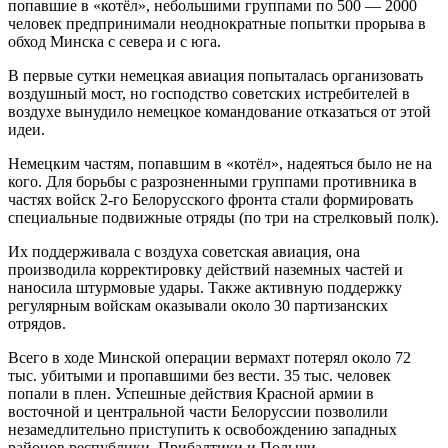
попавшие в «котёл», небольшими группами по 500 — 2000
человек предпринимали неоднократные попытки прорыва в
обход Минска с севера и с юга.
В первые сутки немецкая авиация попыталась организовать
воздушный мост, но господство советских истребителей в
воздухе вынудило немецкое командование отказаться от этой
идеи.
Немецким частям, попавшим в «котёл», надеяться было не на
кого. Для борьбы с разрозненными группами противника в
частях войск 2-го Белорусского фронта стали формировать
специальные подвижные отряды (по три на стрелковый полк).
Их поддерживала с воздуха советская авиация, она
производила корректировку действий наземных частей и
наносила штурмовые удары. Также активную поддержку
регулярным войскам оказывали около 30 партизанских
отрядов.
Всего в ходе Минской операции вермахт потерял около 72
тыс. убитыми и пропавшими без вести. 35 тыс. человек
попали в плен. Успешные действия Красной армии в
восточной и центральной части Белоруссии позволили
незамедлительно приступить к освобождению западных
районов республики, Прибалтики и Польши.