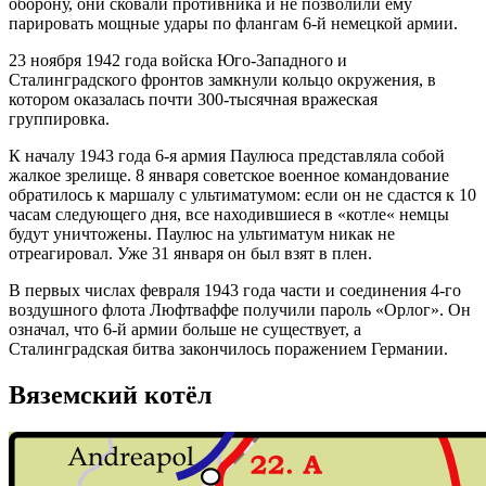
оборону, они сковали противника и не позволили ему
парировать мощные удары по флангам 6-й немецкой армии.
23 ноября 1942 года войска Юго-Западного и
Сталинградского фронтов замкнули кольцо окружения, в
котором оказалась почти 300-тысячная вражеская
группировка.
К началу 1943 года 6-я армия Паулюса представляла собой
жалкое зрелище. 8 января советское военное командование
обратилось к маршалу с ультиматумом: если он не сдастся к 10
часам следующего дня, все находившиеся в «котле« немцы
будут уничтожены. Паулюс на ультиматум никак не
отреагировал. Уже 31 января он был взят в плен.
В первых числах февраля 1943 года части и соединения 4-го
воздушного флота Люфтваффе получили пароль «Орлог». Он
означал, что 6-й армии больше не существует, а
Сталинградская битва закончилось поражением Германии.
Вяземский котёл