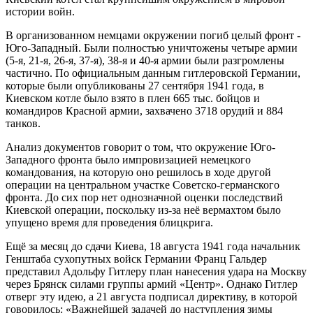
истории войн.
В организованном немцами окружении погиб целый фронт -
Юго-Западный. Были полностью уничтожены четыре армии
(5-я, 21-я, 26-я, 37-я), 38-я и 40-я армии были разгромлены
частично. По официальным данным гитлеровской Германии,
которые были опубликованы 27 сентября 1941 года, в
Киевском котле было взято в плен 665 тыс. бойцов и
командиров Красной армии, захвачено 3718 орудий и 884
танков.
Анализ документов говорит о том, что окружение Юго-
Западного фронта было импровизацией немецкого
командования, на которую оно решилось в ходе другой
операции на центральном участке Советско-германского
фронта. До сих пор нет однозначной оценки последствий
Киевской операции, поскольку из-за неё вермахтом было
упущено время для проведения блицкрига.
Ещё за месяц до сдачи Киева, 18 августа 1941 года начальник
Генштаба сухопутных войск Германии Франц Гальдер
представил Адольфу Гитлеру план нанесения удара на Москву
через Брянск силами группы армий «Центр». Однако Гитлер
отверг эту идею, а 21 августа подписал директиву, в которой
говорилось: «Важнейшей задачей до наступления зимы