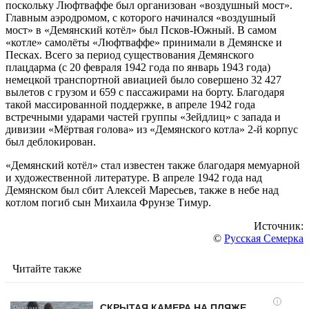
поскольку Люфтваффе был организован «воздушный мост».
Главным аэродромом, с которого начинался «воздушный
мост» в «Демянский котёл» был Псков-Южный. В самом
«котле» самолёты «Люфтваффе» принимали в Демянске и
Песках. Всего за период существования Демянского
плацдарма (с 20 февраля 1942 года по январь 1943 года)
немецкой транспортной авиацией было совершено 32 427
вылетов с грузом и 659 с пассажирами на борту. Благодаря
такой массированной поддержке, в апреле 1942 года
встречными ударами частей группы «Зейдлиц» с запада и
дивизии «Мёртвая голова» из «Демянского котла» 2-й корпус
был деблокирован.
«Демянский котёл» стал известен также благодаря мемуарной
и художественной литературе. В апреле 1942 года над
Демянском был сбит Алексей Маресьев, также в небе над
котлом погиб сын Михаила Фрунзе Тимур.
Источник:
©
Русская Семерка
Читайте также
i
СКРЫТАЯ КАМЕРА НА ПЛЯЖЕ