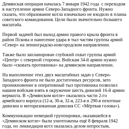
Демянская операция началась 7 января 1942 года с переходом
в наступление армии Северо-Западного фронта. Нужно
сказать, что образование котла изначально не входило в планы
советского командования. Цели были значительно большего
масштаба.
Первой задачей был выход армии правого крыла фронта в
район Пскова и нанесение удара в тыл частям группы армий
«Север» на ленинградско-новгородском направлении.
Также было запланирован глубокий охват группы армий
«Центр» с северной стороны. Войскам 34-й армии нужно
было «сковать противника» на демянском направлении.
На выполнение этих двух масштабных задач у Северо-
Западного фронта не было достаточных ресурсов, зато
проникновение в оперативный тыл противника позволил
нашим войскам взять в окружение шесть дивизий 16-й армии
вермахта. В «Демянском котле» оказались части 2-го
армейского корпуса (12-я, 30-я, 32-я, 223-я и 290-я пехотные
дивизии и моторизованная дивизия СС «Мёртвая голова»).
Коммуникации немецкой группировки, оказавшейся в
«Демянском котле» были уничтожены ещё 8 февраля 1942
года, но ликвидация котл оказалась делом непростым,