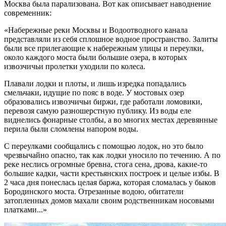
Москва была парализована. Вот как описывает наводнение
современник:
«Набережные реки Москвы и Водоотводного канала
представляли из себя сплошное водное пространство. Залиты
были все прилегающие к набережным улицы и переулки,
около каждого моста были большие озера, в которых
извозчичьи пролетки уходили по колеса.
Плавали лодки и плоты, и лишь изредка попадались
смельчаки, идущие по пояс в воде. У мостовых озер
образовались извозчичьи биржи, где работали ломовики,
перевозя самую разношерстную публику. Из воды еле
виднелись фонарные столбы, а во многих местах деревянные
перила были сломлены напором воды.
С переулками сообщались с помощью лодок, но это было
чрезвычайно опасно, так как лодки уносило по течению. А по
реке неслись огромные бревна, стога сена, дрова, какие-то
большие кадки, части крестьянских построек и целые избы. В
2 часа дня понеслась целая баржа, которая сломалась у быков
Бородинского моста. Отрезанные водою, обитатели
затопленных домов махали своим родственникам носовыми
платками...»