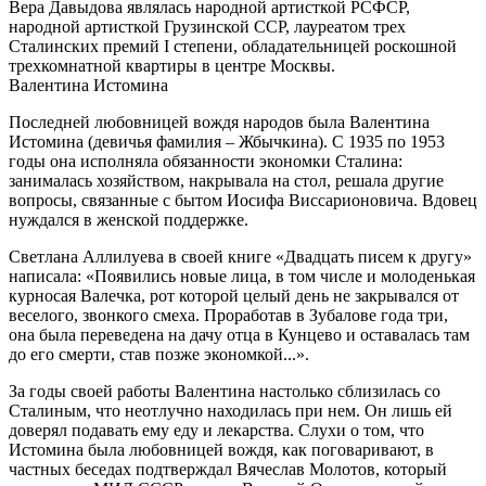
Вера Давыдова являлась народной артисткой РСФСР,
народной артисткой Грузинской ССР, лауреатом трех
Сталинских премий I степени, обладательницей роскошной
трехкомнатной квартиры в центре Москвы.
Валентина Истомина
Последней любовницей вождя народов была Валентина
Истомина (девичья фамилия – Жбычкина). С 1935 по 1953
годы она исполняла обязанности экономки Сталина:
занималась хозяйством, накрывала на стол, решала другие
вопросы, связанные с бытом Иосифа Виссарионовича. Вдовец
нуждался в женской поддержке.
Светлана Аллилуева в своей книге «Двадцать писем к другу»
написала: «Появились новые лица, в том числе и молоденькая
курносая Валечка, рот которой целый день не закрывался от
веселого, звонкого смеха. Проработав в Зубалове года три,
она была переведена на дачу отца в Кунцево и оставалась там
до его смерти, став позже экономкой...».
За годы своей работы Валентина настолько сблизилась со
Сталиным, что неотлучно находилась при нем. Он лишь ей
доверял подавать ему еду и лекарства. Слухи о том, что
Истомина была любовницей вождя, как поговаривают, в
частных беседах подтверждал Вячеслав Молотов, который