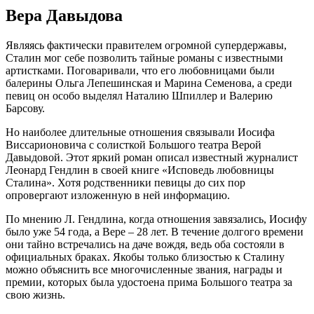
Вера Давыдова
Являясь фактически правителем огромной супердержавы,
Сталин мог себе позволить тайные романы с известными
артистками. Поговаривали, что его любовницами были
балерины Ольга Лепешинская и Марина Семенова, а среди
певиц он особо выделял Наталию Шпиллер и Валерию
Барсову.
Но наиболее длительные отношения связывали Иосифа
Виссарионовича с солисткой Большого театра Верой
Давыдовой. Этот яркий роман описал известный журналист
Леонард Гендлин в своей книге «Исповедь любовницы
Сталина». Хотя родственники певицы до сих пор
опровергают изложенную в ней информацию.
По мнению Л. Гендлина, когда отношения завязались, Иосифу
было уже 54 года, а Вере – 28 лет. В течение долгого времени
они тайно встречались на даче вождя, ведь оба состояли в
официальных браках. Якобы только близостью к Сталину
можно объяснить все многочисленные звания, награды и
премии, которых была удостоена прима Большого театра за
свою жизнь.