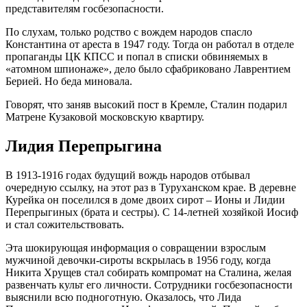
представителям госбезопасности.
По слухам, только родство с вождем народов спасло
Константина от ареста в 1947 году. Тогда он работал в отделе
пропаганды ЦК КПСС и попал в списки обвиняемых в
«атомном шпионаже», дело было сфабриковано Лаврентием
Берией. Но беда миновала.
Говорят, что заняв высокий пост в Кремле, Сталин подарил
Матрене Кузаковой московскую квартиру.
Лидия Перепрыгина
В 1913-1916 годах будущий вождь народов отбывал
очередную ссылку, на этот раз в Туруханском крае. В деревне
Курейка он поселился в доме двоих сирот – Ионы и Лидии
Перепрыгиных (брата и сестры). С 14-летней хозяйкой Иосиф
и стал сожительствовать.
Эта шокирующая информация о совращении взрослым
мужчиной девочки-сироты вскрылась в 1956 году, когда
Никита Хрущев стал собирать компромат на Сталина, желая
развенчать культ его личности. Сотрудники госбезопасности
выяснили всю подноготную. Оказалось, что Лида