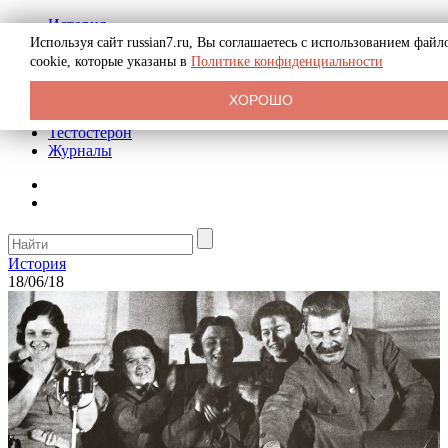
История
Биография
Используя сайт russian7.ru, Вы соглашаетесь с использованием файл
Криминал
cookie, которые указаны в
Политике конфиденциальности
Реклама на сайте
О сайте
ХОРОШО
Рекомендательные статьи
Тестостерон
Журналы
История
18/06/18