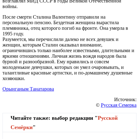
возглавлял МИД СССР в годы Великой Отечественной
войны.
После смерти Сталина Валентину отправили на
персональную пенсию. Бездетная женщина вырастила
племянника, отец которого погиб на фронте. Она умерла в
1995 году.
Разумеется, мы перечислили далеко не всех девушек и
женщин, которым Сталин оказывал внимание,
ограничившись только наиболее известными, длительными и
яркими отношениями. Личная жизнь вождя народов была
бурной и разнообразной. Ему нравились и совсем
молоденькие девчушки, которых он умел очаровывать, и
талантливые красивые артистки, и по-домашнему душевные
хозяюшки.
Орынганым Танатарова
Источник:
©
Русская Семерка
Читайте также: выбор редакции "
Русской
Cемёрки
"