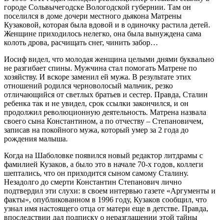
городе Сольвычегодске Вологодской губернии. Там он
поселился в доме дочери местного дьякона Матрены
Кузаковой, которая была вдовой и в одиночку растила детей.
Женщине приходилось нелегко, она была вынуждена сама
колоть дрова, расчищать снег, чинить забор…
Иосиф видел, что молодая женщина целыми днями буквально
не разгибает спины. Мужчина стал помогать Матрене по
хозяйству. И вскоре заменил ей мужа. В результате этих
отношений родился черноволосый мальчик, резко
отличающийся от светлых братьев и сестер. Правда, Сталин
ребенка так и не увидел, срок ссылки закончился, и он
продолжил революционную деятельность. Матрена назвала
своего сына Константином, а по отчеству – Степановичем,
записав на покойного мужа, который умер за 2 года до
рождения малыша.
Когда на Шаболовке появился новый редактор литдрамы с
фамилией Кузаков, а было это в начале 70-х годов, коллеги
шептались, что он приходится сыном самому Сталину.
Незадолго до смерти Константин Степанович лично
подтвердил эти слухи: в своем интервью газете «Аргументы и
факты», опубликованном в 1996 году, Кузаков сообщил, что
узнал имя настоящего отца от матери еще в детстве. Правда,
впоследствии дал подписку о неразглашении этой тайны