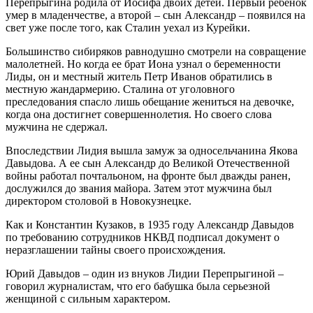
Перепрыгина родила от Иосифа двоих детей. Первый ребенок
умер в младенчестве, а второй – сын Александр – появился на
свет уже после того, как Сталин уехал из Курейки.
Большинство сибиряков равнодушно смотрели на совращение
малолетней. Но когда ее брат Иона узнал о беременности
Лиды, он и местный житель Петр Иванов обратились в
местную жандармерию. Сталина от уголовного
преследования спасло лишь обещание жениться на девочке,
когда она достигнет совершеннолетия. Но своего слова
мужчина не сдержал.
Впоследствии Лидия вышла замуж за односельчанина Якова
Давыдова. А ее сын Александр до Великой Отечественной
войны работал почтальоном, на фронте был дважды ранен,
дослужился до звания майора. Затем этот мужчина был
директором столовой в Новокузнецке.
Как и Константин Кузаков, в 1935 году Александр Давыдов
по требованию сотрудников НКВД подписал документ о
неразглашении тайны своего происхождения.
Юрий Давыдов – один из внуков Лидии Перепрыгиной –
говорил журналистам, что его бабушка была серьезной
женщиной с сильным характером.