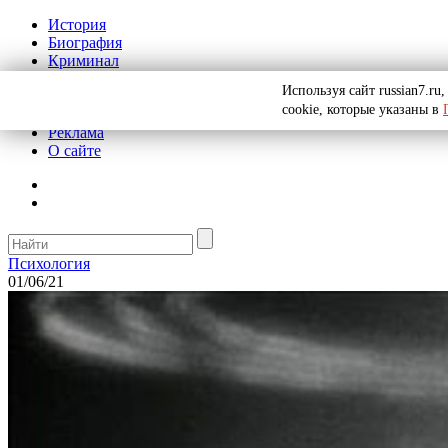
История
Биография
Криминал
СССР
Используя сайт russian7.r
Тайны
cookie, которые указаны в
Рекомендации
Реклама
О сайте
Психология
01/06/21