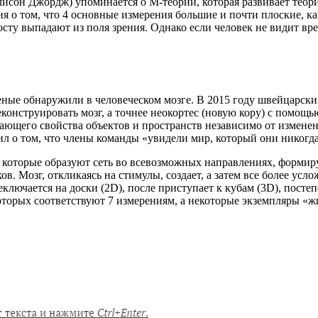
сон Джордж) упоминается о М-теории, которая развивает теорию
о том, что 4 основные измерения большие и почти плоские, ка
осту выпадают из поля зрения. Однако если человек не видит врем
еные обнаружили в человеческом мозге. В 2015 году швейцарск
еконструировать мозг, а точнее неокортес (новую кору) с помо
ывающего свойства объектов и пространств независимо от измен
ил о том, что члены команды «увидели мир, который они никогд
, которые образуют сеть во всевозможных направлениях, формир
. Мозг, откликаясь на стимулы, создает, а затем все более усло
еключается на доски (2D), после приступает к кубам (3D), постеп
которых соответствуют 7 измерениям, а некоторые экземпляры «ж