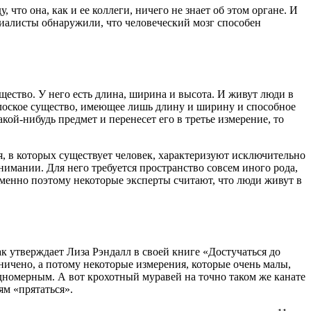
что она, как и ее коллеги, ничего не знает об этом органе. И
иалисты обнаружили, что человеческий мозг способен
ущество. У него есть длина, ширина и высота. И живут люди в
плоское существо, имеющее лишь длину и ширину и способное
акой-нибудь предмет и перенесет его в третье измерение, то
, в которых существует человек, характеризуют исключительно
нимании. Для него требуется пространство совсем иного рода,
Именно поэтому некоторые эксперты считают, что люди живут в
к утверждает Лиза Рэндалл в своей книге «Достучаться до
ничено, а потому некоторые измерения, которые очень малы,
одномерным. А вот крохотный муравей на точно таком же канате
ям «прятаться».