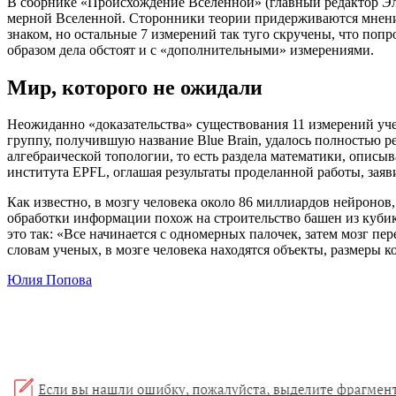
В сборнике «Происхождение Вселенной» (главный редактор Эли
мерной Вселенной. Сторонники теории придерживаются мнения 
знаком, но остальные 7 измерений так туго скручены, что попр
образом дела обстоят и с «дополнительными» измерениями.
Мир, которого не ожидали
Неожиданно «доказательства» существования 11 измерений уч
группу, получившую название Blue Brain, удалось полностью р
алгебраической топологии, то есть раздела математики, опис
института EPFL, оглашая результаты проделанной работы, заяв
Как известно, в мозгу человека около 86 миллиардов нейронов
обработки информации похож на строительство башен из кубиков
это так: «Все начинается с одномерных палочек, затем мозг пер
словам ученых, в мозге человека находятся объекты, размеры 
Юлия Попова