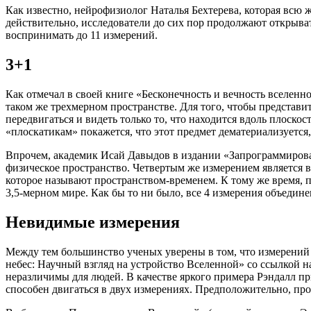
Как известно, нейрофизиолог Наталья Бехтерева, которая всю жи
действительно, исследователи до сих пор продолжают открыва
воспринимать до 11 измерений.
3+1
Как отмечал в своей книге «Бесконечность и вечность вселенно
таком же трехмерном пространстве. Для того, чтобы представ
передвигаться и видеть только то, что находится вдоль плоскос
«плоскатикам» покажется, что этот предмет дематериализуется,
Впрочем, академик Исай Давыдов в издании «Запрограммирован
физическое пространство. Четвертым же измерением является в
которое называют пространством-временем. К тому же время, 
3,5-мерном мире. Как бы то ни было, все 4 измерения объедин
Невидимые измерения
Между тем большинство ученых уверены в том, что измерений г
небес: Научный взгляд на устройство Вселенной» со ссылкой н
неразличимы для людей. В качестве яркого примера Рэндалл пр
способен двигаться в двух измерениях. Предположительно, про