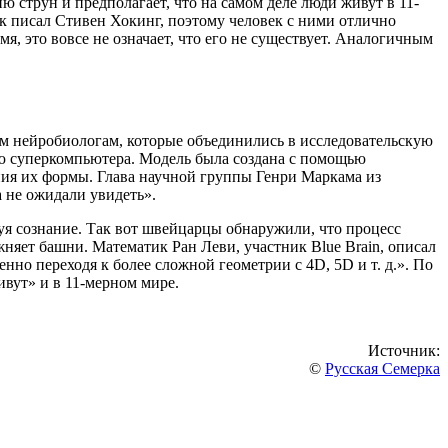
 струн и предполагает, что на самом деле люди живут в 11-
к писал Стивен Хокинг, поэтому человек с ними отлично
я, это вовсе не означает, что его не существует. Аналогичным
им нейробиологам, которые объединились в исследовательскую
щью суперкомпьютера. Модель была создана с помощью
ения их формы. Глава научной группы Генри Маркама из
а не ожидали увидеть».
уя сознание. Так вот швейцарцы обнаружили, что процесс
жняет башни. Математик Ран Леви, участник Blue Brain, описал
енно переходя к более сложной геометрии с 4D, 5D и т. д.». По
ивут» и в 11-мерном мире.
Источник:
©
Русская Семерка