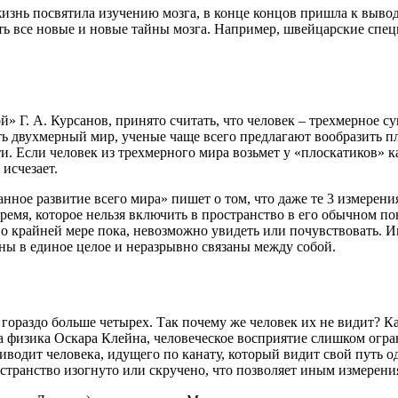
знь посвятила изучению мозга, в конце концов пришла к выводу, 
ть все новые и новые тайны мозга. Например, швейцарские спец
й» Г. А. Курсанов, принято считать, что человек – трехмерное с
ить двухмерный мир, ученые чаще всего предлагают вообразить 
ти. Если человек из трехмерного мира возьмет у «плоскатиков» к
 исчезает.
ное развитие всего мира» пишет о том, что даже те 3 измерения
ремя, которое нельзя включить в пространство в его обычном по
по крайней мере пока, невозможно увидеть или почувствовать. 
ены в единое целое и неразрывно связаны между собой.
ораздо больше четырех. Так почему же человек их не видит? Ка
а физика Оскара Клейна, человеческое восприятие слишком огра
иводит человека, идущего по канату, который видит свой путь 
странство изогнуто или скручено, что позволяет иным измерени