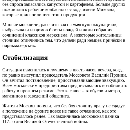
без спроса запасались капустой и картофелем. Больше других
поживились рабочие колбасного завода имени Микояна,
которые присвоили пять тонн продукции.
Многие москвичи, рассчитывая на «мягкую оккупацию»,
выбрасывали из домов бюсты вождей и жгли собрания
сочинений классиков марксизма. А некоторые жительницы
столицы отличились тем, что делали ради немцев причёски в
парикмахерских.
Стабилизация
Ситуация изменилась к лучшему в шесть часов вечера, когда
по радио выступил председатель Моссовета Василий Пронин.
Он зачитал постановление, приостанавливающее эвакуацию.
Всем московским предприятиям предписывалось возобновить
работу в прежнем режиме. Это касалось автобусов и метро,
магазинов и заведений общепита.
Жители Москвы поняли, что без боя столицу врагу не сдадут,
а положение на фронте вовсе не такое отчаянное, как это
представлялось ранее. Так закончилась московская паника
117-го дня Великой Отечественной войны.