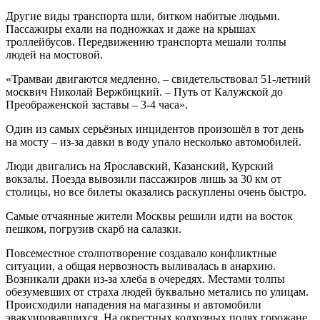
Другие виды транспорта шли, битком набитые людьми.
Пассажиры ехали на подножках и даже на крышах
троллейбусов. Передвижению транспорта мешали толпы
людей на мостовой.
«Трамваи двигаются медленно, – свидетельствовал 51-летний
москвич Николай Вержбицкий. – Путь от Калужской до
Преображенской заставы – 3-4 часа».
Один из самых серьёзных инцидентов произошёл в тот день
на мосту – из-за давки в воду упало несколько автомобилей.
Люди двигались на Ярославский, Казанский, Курский
вокзалы. Поезда вывозили пассажиров лишь за 30 км от
столицы, но все билеты оказались раскуплены очень быстро.
Самые отчаянные жители Москвы решили идти на восток
пешком, погрузив скарб на салазки.
Повсеместное столпотворение создавало конфликтные
ситуации, а общая нервозность выливалась в анархию.
Возникали драки из-за хлеба в очередях. Местами толпы
обезумевших от страха людей буквально метались по улицам.
Происходили нападения на магазины и автомобили
эвакуировавшихся. На окрестных колхозных полях горожане