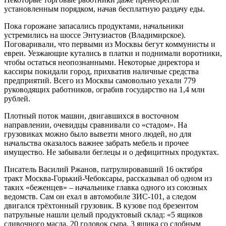
установленным порядком, начав бесплатную раздачу еды.
Пока горожане запасались продуктами, начальники
устремились на шоссе Энтузиастов (Владимирское).
Поговаривали, что первыми из Москвы бегут коммунисты и
евреи. Уезжающие кутались в платки и поднимали воротники,
чтобы остаться неопознанными. Некоторые директора и
кассиры покидали город, прихватив наличные средства
предприятий. Всего из Москвы самовольно уехали 779
руководящих работников, ограбив государство на 1,4 млн
рублей.
Плотный поток машин, двигавшихся в восточном
направлении, очевидцы сравнивали со «стадом». На
грузовиках можно было вывезти много людей, но для
начальства оказалось важнее забрать мебель и прочее
имущество. Не забывали беглецы и о дефицитных продуктах.
Писатель Василий Ржанов, патрулировавший 16 октября
тракт Москва-Горький-Чебоксары, рассказывал об одном из
таких «беженцев» – начальнике главка одного из союзных
ведомств. Сам он ехал в автомобиле ЗИС-101, а следом
двигался трёхтонный грузовик. В кузове под брезентом
патрульные нашли целый продуктовый склад: «5 ящиков
сливочного масла, 20 головок сыра, 3 ящика со сдобным