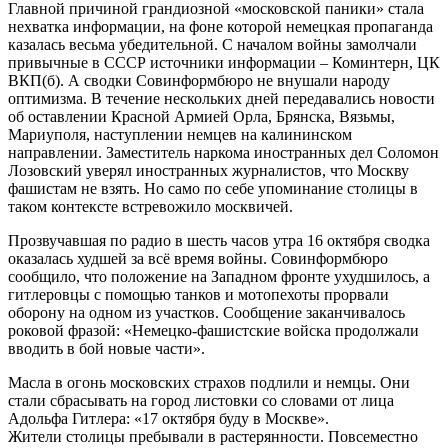
Главной причиной грандиозной «московской паники» стала
нехватка информации, на фоне которой немецкая пропаганда
казалась весьма убедительной. С началом войны замолчали
привычные в СССР источники информации – Коминтерн, ЦК
ВКП(б). А сводки Совинформбюро не внушали народу
оптимизма. В течение нескольких дней передавались новости
об оставлении Красной Армией Орла, Брянска, Вязьмы,
Мариуполя, наступлении немцев на калининском
направлении. Заместитель наркома иностранных дел Соломон
Лозовский уверял иностранных журналистов, что Москву
фашистам не взять. Но само по себе упоминание столицы в
таком контексте встревожило москвичей.
Прозвучавшая по радио в шесть часов утра 16 октября сводка
оказалась худшей за всё время войны. Совинформбюро
сообщило, что положение на Западном фронте ухудшилось, а
гитлеровцы с помощью танков и мотопехоты прорвали
оборону на одном из участков. Сообщение заканчивалось
роковой фразой: «Немецко-фашистские войска продолжали
вводить в бой новые части».
Масла в огонь московских страхов подлили и немцы. Они
стали сбрасывать на город листовки со словами от лица
Адольфа Гитлера: «17 октября буду в Москве».
Жители столицы пребывали в растерянности. Повсеместно