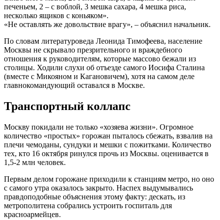
печеньем, 2 – с воблой, 3 мешка сахара, 4 мешка риса,
несколько ящиков с коньяком».
«Не оставлять же довольствие врагу», – объяснил начальник.
По словам литературоведа Леонида Тимофеева, население
Москвы не скрывало презрительного и враждебного
отношения к руководителям, которые массово бежали из
столицы. Ходили слухи об отъезде самого Иосифа Сталина
(вместе с Микояном и Кагановичем), хотя на самом деле
главнокомандующий оставался в Москве.
Транспортный коллапс
Москву покидали не только «хозяева жизни». Огромное
количество «простых» горожан пыталось сбежать, взвалив на
плечи чемоданы, сундуки и мешки с пожитками. Количество
тех, кто 16 октября ринулся прочь из Москвы. оценивается в
1,5-2 млн человек.
Первым делом горожане приходили к станциям метро, но оно
с самого утра оказалось закрыто. Наспех выдумывались
правдоподобные объяснения этому факту: дескать, из
метрополитена собрались устроить госпиталь для
красноармейцев.