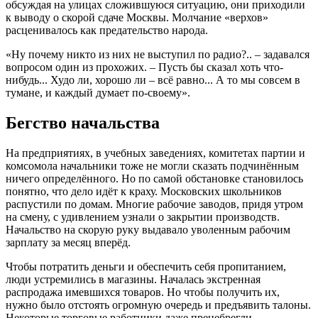
обсуждая на улицах сложившуюся ситуацию, они приходили
к выводу о скорой сдаче Москвы. Молчание «верхов»
расценивалось как предательство народа.
«Ну почему никто из них не выступил по радио?.. – задавался
вопросом один из прохожих. – Пусть бы сказал хоть что-
нибудь... Худо ли, хорошо ли – всё равно... А то мы совсем в
тумане, и каждый думает по-своему».
Бегство начальства
На предприятиях, в учебных заведениях, комитетах партии и
комсомола начальники тоже не могли сказать подчинённым
ничего определённого. Но по самой обстановке становилось
понятно, что дело идёт к краху. Московских школьников
распустили по домам. Многие рабочие заводов, придя утром
на смену, с удивлением узнали о закрытии производств.
Начальство на скорую руку выдавало уволенным рабочим
зарплату за месяц вперёд.
Чтобы потратить деньги и обеспечить себя пропитанием,
люди устремились в магазины. Началась экстренная
распродажа имевшихся товаров. Но чтобы получить их,
нужно было отстоять огромную очередь и предъявить талоны.
Некоторые торговые работники даже пренебрегли