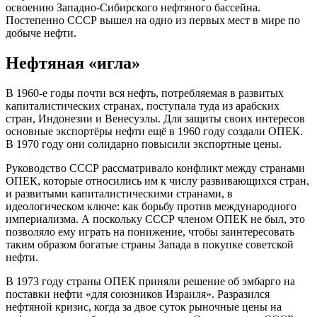
освоению Западно-Сибирского нефтяного бассейна.
Постепенно СССР вышел на одно из первых мест в мире по
добыче нефти.
Нефтяная «игла»
В 1960-е годы почти вся нефть, потребляемая в развитых
капиталистических странах, поступала туда из арабских
стран, Индонезии и Венесуэлы. Для защиты своих интересов
основные экспортёры нефти ещё в 1960 году создали ОПЕК.
В 1970 году они солидарно повысили экспортные цены.
Руководство СССР рассматривало конфликт между странами
ОПЕК, которые относились им к числу развивающихся стран,
и развитыми капиталистическими странами, в
идеологическом ключе: как борьбу против международного
империализма. А поскольку СССР членом ОПЕК не был, это
позволяло ему играть на понижение, чтобы заинтересовать
таким образом богатые страны Запада в покупке советской
нефти.
В 1973 году страны ОПЕК приняли решение об эмбарго на
поставки нефти «для союзников Израиля». Разразился
нефтяной кризис, когда за двое суток рыночные цены на