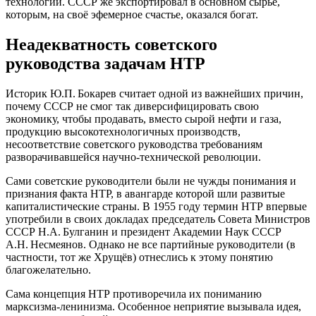
технологий. СССР же экспортировал в основном сырьё,
которым, на своё эфемерное счастье, оказался богат.
Неадекватность советского
руководства задачам НТР
Историк Ю.П. Бокарев считает одной из важнейших причин,
почему СССР не смог так диверсифицировать свою
экономику, чтобы продавать, вместо сырой нефти и газа,
продукцию высокотехнологичных производств,
несоответствие советского руководства требованиям
разворачивавшейся научно-технической революции.
Сами советские руководители были не чужды понимания и
признания факта НТР, в авангарде которой шли развитые
капиталистические страны. В 1955 году термин НТР впервые
употребили в своих докладах председатель Совета Министров
СССР Н.А. Булганин и президент Академии Наук СССР
А.Н. Несмеянов. Однако не все партийные руководители (в
частности, тот же Хрущёв) отнеслись к этому понятию
благожелательно.
Сама концепция НТР противоречила их пониманию
марксизма-ленинизма. Особенное неприятие вызывала идея,