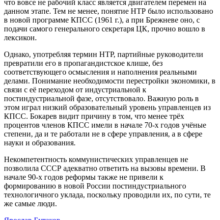
что вовсе не рабочий класс является двигателем перемен на
данном этапе. Тем не менее, понятие НТР было использовано
в новой программе КПСС (1961 г.), а при Брежневе оно, с
подачи самого генерального секретаря ЦК, прочно вошло в
лексикон.
Однако, употребляя термин НТР, партийные руководители
превратили его в пропагандистское клише, без
соответствующего осмысления и наполнения реальными
делами. Понимание необходимости перестройки экономики, в
связи с её переходом от индустриальной к
постиндустриальной фазе, отсутствовало. Важную роль в
этом играл низкий образовательный уровень управленцев из
КПСС. Бокарев видит причину в том, что менее трёх
процентов членов КПСС имели в начале 70-х годов учёные
степени, да и те работали не в сфере управления, а в сфере
науки и образования.
Некомпетентность коммунистических управленцев не
позволила СССР адекватно ответить на вызовы времени. В
начале 90-х годов реформы также не привели к
формированию в новой России постиндустриального
технологичного уклада, поскольку проводили их, по сути, те
же самые люди.