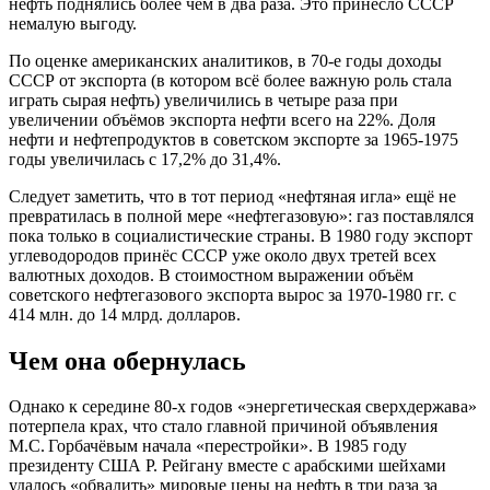
нефть поднялись более чем в два раза. Это принесло СССР
немалую выгоду.
По оценке американских аналитиков, в 70-е годы доходы
СССР от экспорта (в котором всё более важную роль стала
играть сырая нефть) увеличились в четыре раза при
увеличении объёмов экспорта нефти всего на 22%. Доля
нефти и нефтепродуктов в советском экспорте за 1965-1975
годы увеличилась с 17,2% до 31,4%.
Следует заметить, что в тот период «нефтяная игла» ещё не
превратилась в полной мере «нефтегазовую»: газ поставлялся
пока только в социалистические страны. В 1980 году экспорт
углеводородов принёс СССР уже около двух третей всех
валютных доходов. В стоимостном выражении объём
советского нефтегазового экспорта вырос за 1970-1980 гг. с
414 млн. до 14 млрд. долларов.
Чем она обернулась
Однако к середине 80-х годов «энергетическая сверхдержава»
потерпела крах, что стало главной причиной объявления
М.С. Горбачёвым начала «перестройки». В 1985 году
президенту США Р. Рейгану вместе с арабскими шейхами
удалось «обвалить» мировые цены на нефть в три раза за