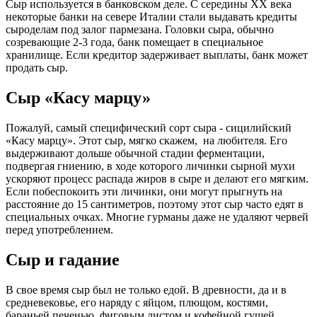
Сыр используется в банковском деле. С середины XX века
некоторые банки на севере Италии стали выдавать кредиты
сыроделам под залог пармезана. Головки сыра, обычно
созревающие 2-3 года, банк помещает в специальное
хранилище. Если кредитор задерживает выплаты, банк может
продать сыр.
Сыр «Касу марцу»
Пожалуй, самый специфический сорт сыра - сицилийский
«Касу марцу». Этот сыр, мягко скажем, на любителя. Его
выдерживают дольше обычной стадии ферментации,
подвергая гниению, в ходе которого личинки сырной мухи
ускоряют процесс распада жиров в сыре и делают его мягким.
Если побеспокоить эти личинки, они могут прыгнуть на
расстояние до 15 сантиметров, поэтому этот сыр часто едят в
специальных очках. Многие гурманы даже не удаляют червей
перед употреблением.
Сыр и гадание
В свое время сыр был не только едой. В древности, да и в
средневековье, его наряду с яйцом, плющом, костями,
бараньей печенью, фиговым листом и кофейной гущей