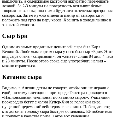
выключить, а содержимое кастрюли аккуратно перемешать
ложкой. За 2-3 минуты на поверхность всплывут белые
творожные хлопья, под ними будет желто-зеленая прозрачная
сыворотка. Затем нужно отделить панир от сыворотки и
положить под груз на пару часов. Хранить в холодильнике в
закрытой емкости.
Сыр Бри
Одним из самых преданных ценителей сыра был Карл
Великий. Любимым сортом сыра у него был сыр «Бри». Этот
вид сыра очень «капризный»: он «живёт» лишь 84 дня, 4 часа
и 23 минуты. После этого срока сыр употреблять нельзя –
можно отравиться.
Катание сыра
Видимо, в Англии детям не говорят, чтобы они не играли с
едой, поэтому ежегодно в пригороде Глостера проводится
«Национальный чемпионат по катанию сыров». Участники
поочерёдно бегут с холма Купер-Хил за головкой сыра,
пущенной церемониймейстером с вершины. Побеждает тот,
кто догонит головку сыра быстрее остальных. Её победитель
и получет в качестве приза. Такое вот увлечение.