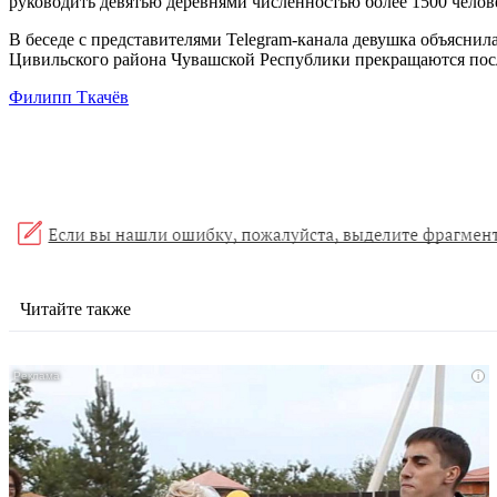
руководить девятью деревнями численностью более 1500 челов
В беседе с представителями Telegram-канала девушка объяснил
Цивильского района Чувашской Республики прекращаются посл
Филипп Ткачёв
Читайте также
i