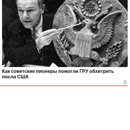
Как советские пионеры помогли ГРУ обхитрить
посла США