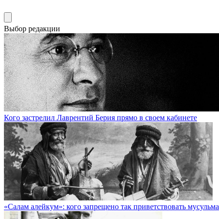
Выбор редакции
Кого застрелил Лаврентий Берия прямо в своем кабинете
«Салам алейкум»: кого запрещено так приветствовать мусульм