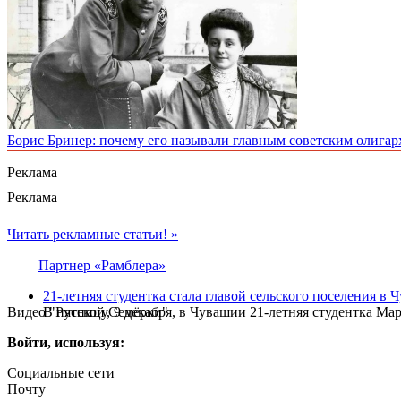
Борис Бринер: почему его называли главным советским олигар
Реклама
Реклама
Читать рекламные статьи! »
Партнер «Рамблера»
21-летняя студентка стала главой сельского поселения в
Видео "Русской Семёрки"
В пятницу, 9 декабря, в Чувашии 21-летняя студентка Мар
Войти, используя:
Социальные сети
Почту