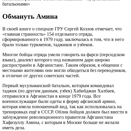
батальонами»
Обмануть Амина
В своей книге о спецназе ГРУ Сергей Козлов отмечает, что
«главная странность» 154 отдельного отряда,
сформированного в 1979 году, заключалась в том, что в него
брали только туркменов, таджиков и узбеков.
Многие бойцы отряда умели говорить на фарси (персидском
языке), диалект которого под названием дари широко
распространён в Афганистане. Таким образом, в общении с
местными жителями они могли обходиться без переводчиков,
в отличие от других советских частей.
Первый мусульманский батальон, которым командовал
таджик (по другим данным, узбек) Хабибджан Халбаев,
отправился в Афганистан в конце 1979 года. Все
военнослужащие были одеты в форму афганской армии,
которая имела поношенный вид, так как использовалась на
тренировках ещё в СССР. Облик бойцов должен был ввести в
заблуждение революционного правителя Афганистана
Хафизуллу Амина, с которым в Москве больше не желали
иметь дела.