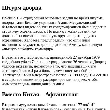
Штурм дворца
Именно 154 отряд решал основные задачи во время штурма
дворца Тадж-Бек, где укрывался Амин. Мусульманский
батальон под видом обычных солдат-афганцев был внедрён в
структуру охраны дворца. По приказу командования он
должен был внезапно повернуть оружие против других
охранников. Халбаева предупредили, что если план
выполнить не удастся, дело представят Амину, как личную
«пьяную выходку» командира.
В результате спецоперации, проведенной 27 декабря 1979
года, было убито 7 членов отряда, ранено 36 человек. Дворец
удалось захватить, несмотря на то, что защищавших его
афганцев было в 4 раза больше, чем советских бойцов.
Хафизулла Амин в перестрелке погиб. В 1980 году 154 ооСпН
в существовавшем виде расформировали, видимо, чтобы
«замести следы» ликвидации Амина.
Вместо Китая – Афганистан
Вторым «мусульманским батальоном» стал 177 ооСпН
(известен как «отряд Кара-майора»), созданный в 1980 году в