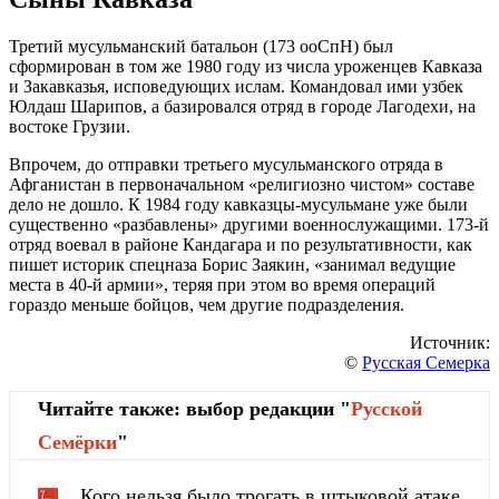
Третий мусульманский батальон (173 ооСпН) был
сформирован в том же 1980 году из числа уроженцев Кавказа
и Закавказья, исповедующих ислам. Командовал ими узбек
Юлдаш Шарипов, а базировался отряд в городе Лагодехи, на
востоке Грузии.
Впрочем, до отправки третьего мусульманского отряда в
Афганистан в первоначальном «религиозно чистом» составе
дело не дошло. К 1984 году кавказцы-мусульмане уже были
существенно «разбавлены» другими военнослужащими. 173-й
отряд воевал в районе Кандагара и по результативности, как
пишет историк спецназа Борис Заякин, «занимал ведущие
места в 40-й армии», теряя при этом во время операций
гораздо меньше бойцов, чем другие подразделения.
Источник:
©
Русская Семерка
Читайте также: выбор редакции "
Русской
Cемёрки
"
Кого нельзя было трогать в штыковой атаке