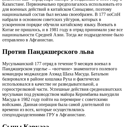
Казахстане. Первоначально предполагалось использовать его
для военных действий в китайском Синьцзяне, поэтому
национальный состав был весьма своеобразен. В 177 ооСпН
набрали в основном советских уйгуров, которых в
ускоренном порядке обучили китайскому языку. Воевать в
Китае не пришлось, и в 1981 году в отряд принимали уже все
национальности Средней Азии. Тогда же подразделение было
отправлено в Афганистан.
Против Панджшерского льва
Мусульманский 177 отряд в течение 9 месяцев воевал в
Панджшерском ущелье – «вотчине» знаменитого полевого
командира моджахедов Ахмад Шаха Масуда. Батальон
базировался в районе кишлака Руха и фактически
использовался в качестве не разведывательной, а
горнострелковой части. Успешные действия среднеазиатских
мусульман под руководством майора Керимбаева вынудили
Масуда в 1982 году пойти на перемирие с советскими
войсками. Данная операция была самой длительной по
времени из всех, которые осуществлялись
спецподразделениями ГРУ в Афганистане.
Сыны Кавказа