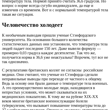
температуру тела. Нормой принято считать 36,6 градусов. Но
вопрос о норме всегда сугубо индивидуален, да еще и
изменчив со временем. Вот и с нормальной температурой тела
такая же ситуация.
Человечество холодеет
К необычным выводам пришли ученые Стэнфордского
университета. На основании большого количества
статистических данных они установили, что температура тела
людей падает последние 150 лет. Даже вывели формулу —
примерно 0,03 градуса каждое десятилетие. Так что же,
получается норма в 36,6 уже неактуальна? Впрочем, тут все не
так однозначно.
С результатами британских коллег не согласны российские
медики. Они считают, что ученые из Стэнфорда сделали
неправильные выводы при переходе от частного к общему.
Ведь за основу они брали данные о температуре тела военных.
А это преимущественно молодые люди, находящиеся в
непростых условиях, что может сказываться на их
медицинских показателях. К тому же на рубеже XIX-XX
веков многие британские военнослужащие болели
туберкулезом, что вызывает повышение температуры тела до
37 с небольшим градусов. Отсюда и «вылезла» статистическая