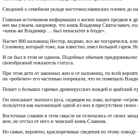
Сведений о семейном укладе восточнославянских племен до нас
Главным источником информации о жизни наших предков в дре
нее мы узнаем, например, что князь Владимир Святославич, п
«князь же Владимир … был ненасытен в блуде».
Насчет 800 наложниц Нестор, видимо, все же погорячился, или 
Соломону, который тоже, как известно, имел большой гарем. Н
И он был в этом не одинок. Подобных обычаев придерживались
своеобразный показатель статуса.
При этом дети от законных жен и от наложниц, по всей вероят
он «робичич» его частенько попрекали, что не помешало Владим
Пишет о больших гаремах древнерусских вождей и арабский п
Он описывает знатного руса, сидящим на ложе, которое «огром
пользуется как наложницей одной из них в присутствии своих 
Восточные славяне в этом смысле не отличались от своих запа
жен, не отстал от него и чешский князь Славник.
Но самые, вероятно, красноречивые сведения по этому поводу 