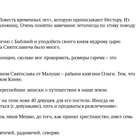
Повесть временных лет», которую приписывают Нестору. Из
аложниц. Очень понятно замечание летописца по этому поводу
логию с Библией и уподобить своего князя мудрому царю
ра Святославича было много.
енщин, сколько мог прокормить, размеры гарема – это
сыном Святослава от Малуши – рабыни княгини Ольги. Тем, что
мом Киеве.
ереснейшие записки о путешествии в наши земли.
на этом ложе 40 девушек для его постели. Иногда он
ься (с девушками), пить и предаваться развлечениям».
зь ляхов Мешко, до того, как принял христианство, имел семь
ятичей, радимичей, северян.