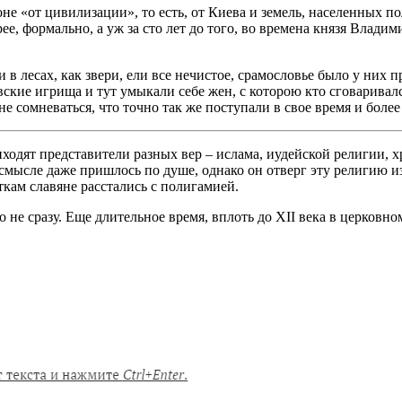
не «от цивилизации», то есть, от Киева и земель, населенных по
е, формально, а уж за сто лет до того, во времена князя Влади
в лесах, как звери, ели все нечистое, срамословье было у них 
овские игрища и тут умыкали себе жен, с которою кто сговарив
е сомневаться, что точно так же поступали в свое время и боле
иходят представители разных вер – ислама, иудейской религии, 
ысле даже пришлось по душе, однако он отверг эту религию из-
ткам славяне расстались с полигамией.
не сразу. Еще длительное время, вплоть до XII века в церковно