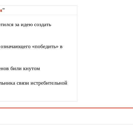
и
"
тился за идею создать
, означающего «победить» в
енов били кнутом
льника связи истребительной