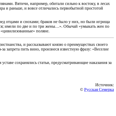
лянами. Вятичи, например, обитали сильно к востоку, в лесах
мира и раньше, и вовсе отличались первобытной простотой
пред отцами и снохами; браков не было у них, но были игрища
ался; имели по две и по три жены…». Обычай «умыкать жен по
е «цивилизованные» поляне.
христианства, и рассказывают князю о преимуществах своего
за запрета пить вино, произнеся известную фразу: «Веселие
м уставе сохранялись статьи, предусматривающие наказания за
Источник:
©
Русская Семерка