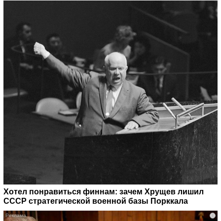
Хотел понравиться финнам: зачем Хрущев лишил
СССР стратегической военной базы Порккала
i