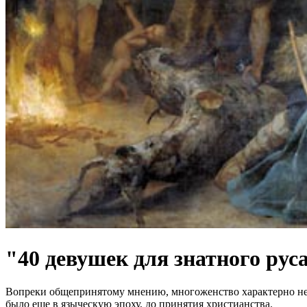
"40 девушек для знатного рус
Вопреки общепринятому мнению, многоженство характерно не т
было еще в языческую эпоху, до принятия христианства.