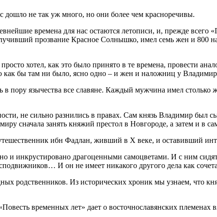
 дошло не так уж много, но они более чем красноречивы.
внейшие времена для нас остаются летописи, и, прежде всего «
олучивший прозвание Красное Солнышко, имел семь жен и 800 н
просто хотел, как это было принято в те времена, провести ана
о как бы там ни было, ясно одно – и жен и наложниц у Владими
 в пору язычества все славяне. Каждый мужчина имел столько ж
ности, не сильно разнились в правах. Сам князь Владимир был 
иру сначала занять княжий престол в Новгороде, а затем и в са
утешественник ибн Фадлан, живший в X веке, и оставивший инт
но и инкрустировано драгоценными самоцветами. И с ним сидят 
сподвижников… И он не имеет никакого другого дела как сочетат
дных родственников. Из исторических хроник мы узнаем, что кня
«Повесть временных лет» дает о восточнославянских племенах в