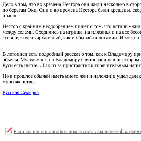
Дело в том, что во времена Нестора они жили несколько в сторо
по берегам Оки. Они и во времена Нестора были крещены, скоре
нравов.
Нестор с крайним неодобрением пишет о том, что вятичи «жили 
между селами. Сходились на игрища, на плясанья и на все бес
сговору» очень архаичный, как и обычай полигамии. И можно н
В летописи есть подробный рассказ о том, как к Владимиру пр
обычая. Мусульманство Владимиру Святославичу в некотором см
Руси есть питие». Так из-за пристрастия к горячительным напи
Но в прошлое обычай иметь много жен и наложниц ушел далеко 
многоженство.
Русская Семерка