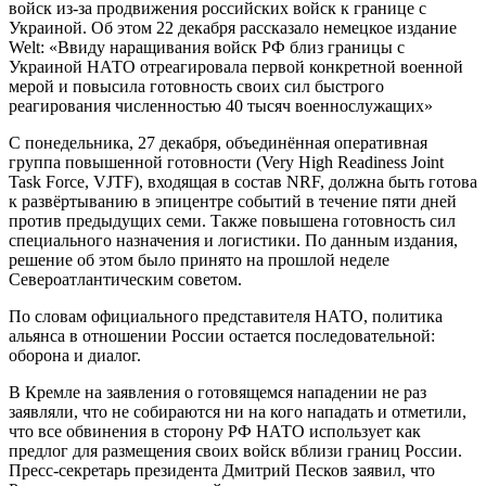
войск из-за продвижения российских войск к границе с
Украиной. Об этом 22 декабря рассказало немецкое издание
Welt: «Ввиду наращивания войск РФ близ границы с
Украиной НАТО отреагировала первой конкретной военной
мерой и повысила готовность своих сил быстрого
реагирования численностью 40 тысяч военнослужащих»‎
С понедельника, 27 декабря, объединённая оперативная
группа повышенной готовности (Very High Readiness Joint
Task Force, VJTF), входящая в состав NRF, должна быть готова
к развёртыванию в эпицентре событий в течение пяти дней
против предыдущих семи. Также повышена готовность сил
специального назначения и логистики. По данным издания,
решение об этом было принято на прошлой неделе
Североатлантическим советом.
По словам официального представителя НАТО, политика
альянса в отношении России остается последовательной:
оборона и диалог.
В Кремле на заявления о готовящемся нападении не раз
заявляли, что не собираются ни на кого нападать и отметили,
что все обвинения в сторону РФ НАТО использует как
предлог для размещения своих войск вблизи границ России.
Пресс-секретарь президента Дмитрий Песков заявил, что