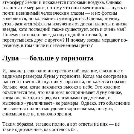
атмосферу Земли и искажается потоками воздуха. Однако,
планеты не мерцают, потому что они имеют диск — пусть и
почти невидимый человеческим глазом — и их фотоны
колеблются, но колебания суммируются. Однако, почему
столь разнятся эффекты излучения от диска планеты и диска
звезды, хотя последний также существует, хоть и очень мал?
Почему фотоны от звезды идут одной ниточкой, не
перепутываясь друг с другом? И почему звезды мерцают по-
разному, в том числе и с изменением цвета?
Луна — больше у горизонта
И, наконец, еще одно интересное наблюдение, связанное с
видимым размером Луны у горизонта. Когда мы смотрим на
наш естественный спутник у горизонта, он кажется гораздо
больше, чем, когда находится высоко в небе. Это явление
объясняется тем, что наш мозг воспринимает Луну ближе,
когда она находится рядом с земными предметами, и
мысленно «увеличивает» ее размеры. Однако, это объяснение
не является полностью удовлетворительным, по сути,
списывая все на иллюзию зрения.
Таким образом, загадок полно, а вот ответы на них — не
такие однозначные, как хотелось бы.