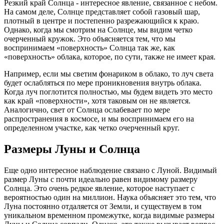
Резкий край Солнца - интересное явление, связанное с небом.
На самом деле, Солнце представляет собой газовый шар,
плотный в центре и постепенно разрежающийся к краю.
Однако, когда мы смотрим на Солнце, мы видим четко
очерченный кружок. Это объясняется тем, что мы
воспринимаем «поверхность» Солнца так же, как
«поверхность» облака, которое, по сути, также не имеет края.
Например, если мы светим фонариком в облако, то луч света
будет ослабляться по мере проникновения внутрь облака.
Когда луч поглотится полностью, мы будем видеть это место
как край «поверхности», хотя таковым он не является.
Аналогично, свет от Солнца ослабевает по мере
распространения в космосе, и мы воспринимаем его на
определенном участке, как четко очерченный круг.
Размеры Луны и Солнца
Еще одно интересное наблюдение связано с Луной. Видимый
размер Луны с почти идеально равен видимому размеру
Солнца. Это очень редкое явление, которое наступает с
вероятностью один на миллион. Наука объясняет это тем, что
Луна постоянно отдаляется от Земли, и существуем в том
уникальном временном промежутке, когда видимые размеры