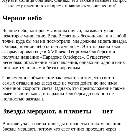
Луны и Солнца совпали. Однако, это также вызывает вопрос
— почему именно в это время появилось человечество?
Черное небо
Черное небо, которое мы видим ночью, вызывает у нас
некоторое удивление. Ведь Вселенная бесконечна, и в любой
точке, куда бы мы ни посмотрели, мы должны видеть звезды.
Однако, ночное небо остается черным. Этот парадокс был
сформулирован еще в XVII веке Генрихом Ольберсом и
получил название «Парадокс Ольберса». Существует
несколько объяснений этого явления, однако ни одно из них
не кажется полным и безоговорочным.
Современное объяснение заключается в том, что свет от
самых отдаленных звезд еще не успел дойти до нас из-за
конечной скорости света. Однако, это предположение также
имеет свои изъяны, и парадокс Ольберса до сих пор не
полностью разгадан.
Звезды мерцают, а планеты — нет
В школе учат различать звезды и планеты по их мерцанию.
Звезды мерцают, потому что свет от них проходит через