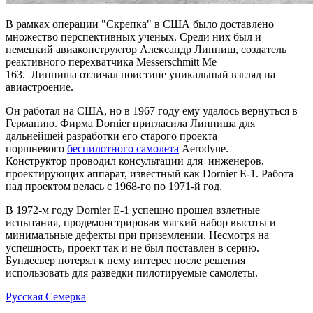
В рамках операции "Скрепка" в США было доставлено
множество перспективных ученых. Среди них был и
немецкий авиаконструктор Александр Липпиш, создатель
реактивного перехватчика Messerschmitt Me
163. Липпиша отличал поистине уникальный взгляд на
авиастроение.
Он работал на США, но в 1967 году ему удалось вернуться в
Германию. Фирма Dornier пригласила Липпиша для
дальнейшей разработки его старого проекта
поршневого
беспилотного самолета
Aerodyne.
Конструктор проводил консультации для инженеров,
проектирующих аппарат, известный как Dornier E-1. Работа
над проектом велась с 1968-го по 1971-й год.
В 1972-м году Dornier E-1 успешно прошел взлетные
испытания, продемонстрировав мягкий набор высоты и
минимальные дефекты при приземлении. Несмотря на
успешность, проект так и не был поставлен в серию.
Бундесвер потерял к нему интерес после решения
использовать для разведки пилотируемые самолеты.
Русская Семерка