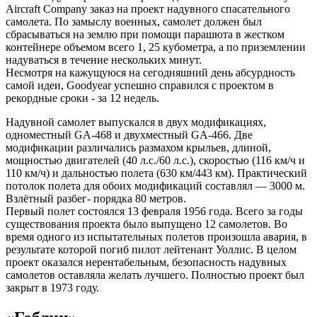
Aircraft Company заказ на проект надувного спасательного
самолета. По замыслу военных, самолет должен был
сбрасываться на землю при помощи парашюта в жестком
контейнере объемом всего 1, 25 кубометра, а по приземлении
надуваться в течение нескольких минут.
Несмотря на кажущуюся на сегодняшний день абсурдность
самой идеи, Goodyear успешно справился с проектом в
рекордные сроки - за 12 недель.
Надувной самолет выпускался в двух модификациях,
одноместный GA-468 и двухместный GA-466. Две
модификации различались размахом крыльев, длиной,
мощностью двигателей (40 л.с./60 л.с.), скоростью (116 км/ч и
110 км/ч) и дальностью полета (630 км/443 км). Практический
потолок полета для обоих модификаций составлял — 3000 м.
Взлётный разбег- порядка 80 метров.
Первый полет состоялся 13 февраля 1956 года. Всего за годы
существования проекта было выпущено 12 самолетов. Во
время одного из испытательных полетов произошла авария, в
результате которой погиб пилот лейтенант Уоллис. В целом
проект оказался нерентабельным, безопасность надувных
самолетов оставляла желать лучшего. Полностью проект был
закрыт в 1973 году.