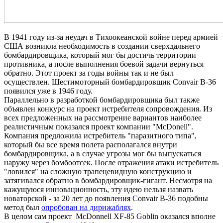
В 1941 году из-за неудач в Тихоокеанской войне перед армией
США возникла необходимость в создании сверхдальнего
бомбардировщика, который мог бы достичь территории
противника, а после выполнения боевой задачи вернуться
обратно. Этот проект за годы войны так и не был
осуществлен. Шестимоторный бомбардировщик Convair B-36
появился уже в 1946 году.
Параллельно в разработкой бомбардировщика был также
объявлен конкурс на проект истребителя сопровождения. Из
всех предложенных на рассмотрение вариантов наиболее
реалистичным показался проект компании "McDonell".
Компания предложила истребитель "паразитного типа",
который бы все время полета располагался внутри
бомбардировщика, а в случае угрозы мог бы выпускаться
наружу через бомбоотсек. После отражения атаки истребитель
"ловился" на сложную трапецевидную конструкцию и
затягивался обратно в бомбардировщик-гигант. Несмотря на
кажущуюся инновационность, эту идею нельзя назвать
новаторской - за 20 лет до появления Convair B-36 подобны
метод был
опробован на дирижаблях
.
В целом сам проект McDonnell XF-85 Goblin оказался вполне