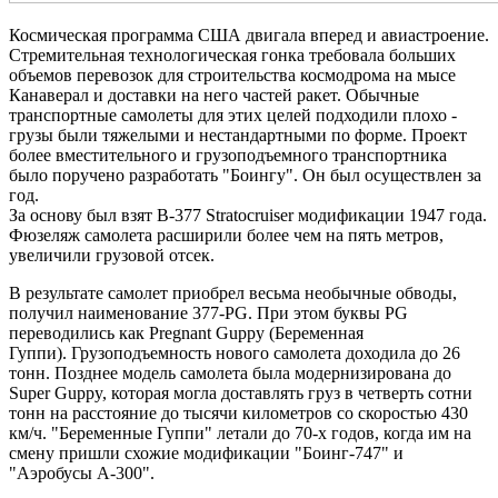
Космическая программа США двигала вперед и авиастроение.
Стремительная технологическая гонка требовала больших
объемов перевозок для строительства космодрома на мысе
Канаверал и доставки на него частей ракет. Обычные
транспортные самолеты для этих целей подходили плохо -
грузы были тяжелыми и нестандартными по форме. Проект
более вместительного и грузоподъемного транспортника
было поручено разработать "Боингу". Он был осуществлен за
год.
За основу был взят B-377 Stratocruiser модификации 1947 года.
Фюзеляж самолета расширили более чем на пять метров,
увеличили грузовой отсек.
В результате самолет приобрел весьма необычные обводы,
получил наименование 377-PG. При этом буквы PG
переводились как Pregnant Guppy (Беременная
Гуппи). Грузоподъемность нового самолета доходила до 26
тонн. Позднее модель самолета была модернизирована до
Super Guppy, которая могла доставлять груз в четверть сотни
тонн на расстояние до тысячи километров со скоростью 430
км/ч. "Беременные Гуппи" летали до 70-х годов, когда им на
смену пришли схожие модификации "Боинг-747" и
"Аэробусы А-300".