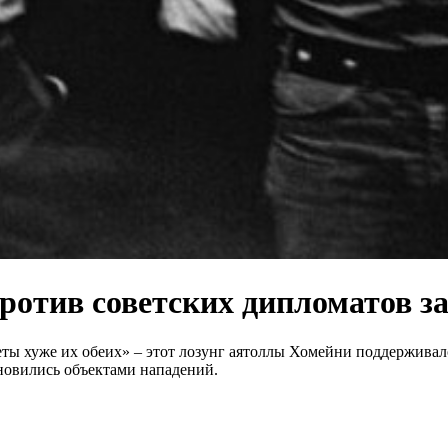
ротив советских дипломатов з
ты хуже их обеих» – этот лозунг аятоллы Хомейни поддерживал
ановились объектами нападений.