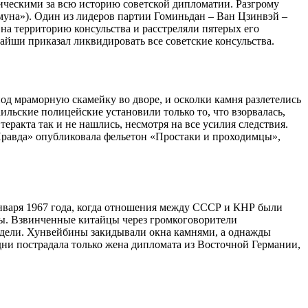
гическими за всю историю советской дипломатии. Разгрому
муна»). Один из лидеров партии Гоминьдан – Ван Цзинвэй –
 на территорию консульства и расстреляли пятерых его
айши приказал ликвидировать все советские консульства.
од мраморную скамейку во дворе, и осколки камня разлетелись
ильские полицейские установили только то, что взорвалась,
 теракта так и не нашлись, несмотря на все усилия следствия.
«Правда» опубликовала фельетон «Простаки и проходимцы»,
нваря 1967 года, когда отношения между СССР и КНР были
ны. Взвинченные китайцы через громкоговорители
едели. Хунвейбины закидывали окна камнями, а однажды
 дни пострадала только жена дипломата из Восточной Германии,