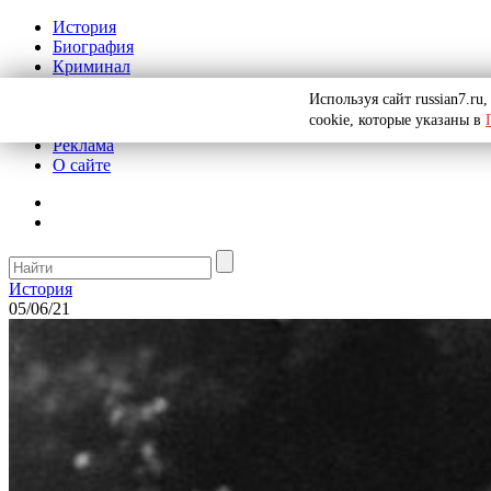
История
Биография
Криминал
СССР
Используя сайт russian7.r
Тайны
cookie, которые указаны в
Рекомендации
Реклама
О сайте
История
05/06/21