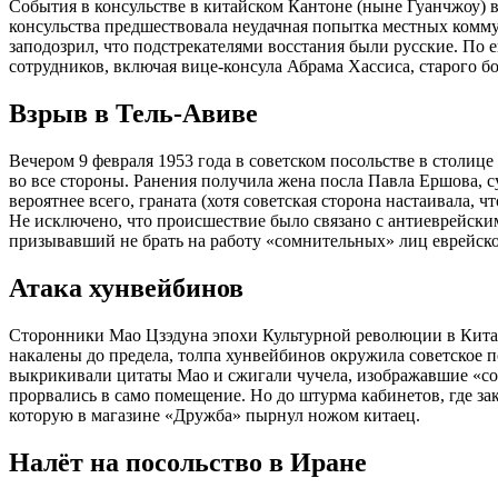
События в консульстве в китайском Кантоне (ныне Гуанчжоу) 
консульства предшествовала неудачная попытка местных комму
заподозрил, что подстрекателями восстания были русские. По 
сотрудников, включая вице-консула Абрама Хассиса, старого 
Взрыв в Тель-Авиве
Вечером 9 февраля 1953 года в советском посольстве в столи
во все стороны. Ранения получила жена посла Павла Ершова, с
вероятнее всего, граната (хотя советская сторона настаивала, ч
Не исключено, что происшествие было связано с антиеврейски
призывавший не брать на работу «сомнительных» лиц еврейск
Атака хунвейбинов
Сторонники Мао Цзэдуна эпохи Культурной революции в Китае
накалены до предела, толпа хунвейбинов окружила советское
выкрикивали цитаты Мао и сжигали чучела, изображавшие «со
прорвались в само помещение. Но до штурма кабинетов, где за
которую в магазине «Дружба» пырнул ножом китаец.
Налёт на посольство в Иране