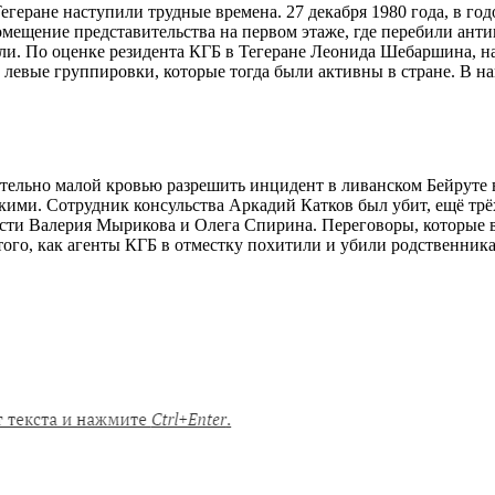
егеране наступили трудные времена. 27 декабря 1980 года, в го
омещение представительства на первом этаже, где перебили ант
ли. По оценке резидента КГБ в Тегеране Леонида Шебаршина, на
ь левые группировки, которые тогда были активны в стране. В 
тельно малой кровью разрешить инцидент в ливанском Бейруте в 
кими. Сотрудник консульства Аркадий Катков был убит, ещё трё
сти Валерия Мырикова и Олега Спирина. Переговоры, которые в
ого, как агенты КГБ в отместку похитили и убили родственника