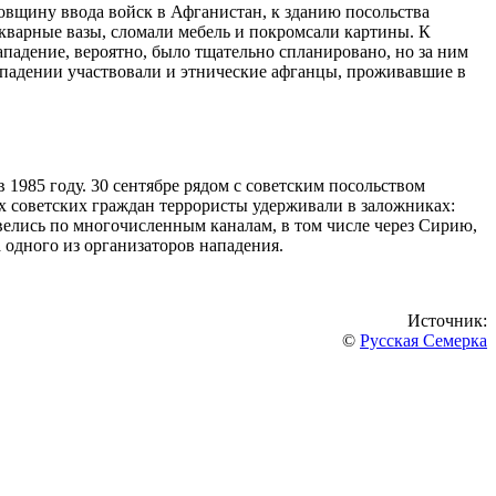
довщину ввода войск в Афганистан, к зданию посольства
икварные вазы, сломали мебель и покромсали картины. К
падение, вероятно, было тщательно спланировано, но за ним
нападении участвовали и этнические афганцы, проживавшие в
1985 году. 30 сентябре рядом с советским посольством
х советских граждан террористы удерживали в заложниках:
елись по многочисленным каналам, в том числе через Сирию,
 одного из организаторов нападения.
Источник:
©
Русская Семерка