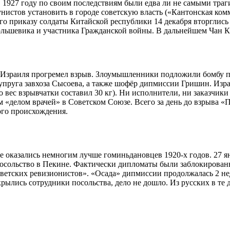
в 1927 году по своим последствиям были едва ли не самыми тра
нистов установить в городе советскую власть («Кантонская ком
его приказу солдаты Китайской республики 14 декабря вторглись
большевика и участника Гражданской войны. В дальнейшем Чан К
це Израиля прогремел взрыв. Злоумышленники подложили бомбу п
упруга завхоза Сысоева, а также шофёр дипмиссии Гришин. Изра
то вес взрывчатки составил 30 кг). Ни исполнители, ни заказчики
м «делом врачей» в Советском Союзе. Всего за день до взрыва 
ого происхождения.
 оказались немногим лучше гоминьдановцев 1920-х годов. 27 я
 посольство в Пекине. Фактически дипломаты были заблокирова
ветских ревизионистов». «Осада» дипмиссии продолжалась 2 н
крылись сотрудники посольства, дело не дошло. Из русских в те