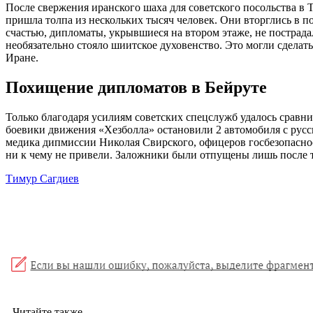
После свержения иранского шаха для советского посольства в Т
пришла толпа из нескольких тысяч человек. Они вторглись в п
счастью, дипломаты, укрывшиеся на втором этаже, не пострада
необязательно стояло шиитское духовенство. Это могли сделат
Иране.
Похищение дипломатов в Бейруте
Только благодаря усилиям советских спецслужб удалось сравни
боевики движения «Хезболла» остановили 2 автомобиля с русс
медика дипмиссии Николая Свирского, офицеров госбезопасно
ни к чему не привели. Заложники были отпущены лишь после т
Тимур Сагдиев
Читайте также