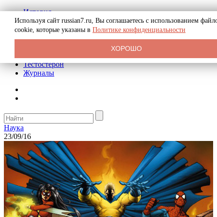
История
Биография
Используя сайт russian7.ru, Вы соглашаетесь с использованием файл
Криминал
cookie, которые указаны в
Политике конфиденциальности
Реклама на сайте
О сайте
ХОРОШО
Рекомендательные статьи
Тестостерон
Журналы
Наука
23/09/16