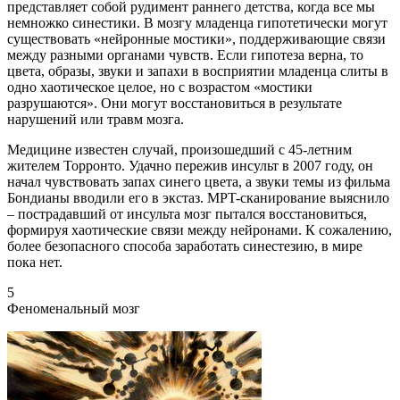
представляет собой рудимент раннего детства, когда все мы
немножко синестики. В мозгу младенца гипотетически могут
существовать «нейронные мостики», поддерживающие связи
между разными органами чувств. Если гипотеза верна, то
цвета, образы, звуки и запахи в восприятии младенца слиты в
одно хаотическое целое, но с возрастом «мостики
разрушаются». Они могут восстановиться в результате
нарушений или травм мозга.
Медицине известен случай, произошедший с 45-летним
жителем Торронто. Удачно пережив инсульт в 2007 году, он
начал чувствовать запах синего цвета, а звуки темы из фильма
Бондианы вводили его в экстаз. MPT-сканирование выяснило
– пострадавший от инсульта мозг пытался восстановиться,
формируя хаотические связи между нейронами. К сожалению,
более безопасного способа заработать синестезию, в мире
пока нет.
5
Феноменальный мозг