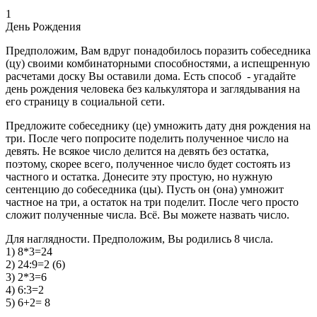
1
День Рождения
Предположим, Вам вдруг понадобилось поразить собеседника
(цу) своими комбинаторными способностями, а испещренную
расчетами доску Вы оставили дома. Есть способ - угадайте
день рождения человека без калькулятора и заглядывания на
его страницу в социальной сети.
Предложите собеседнику (це) умножить дату дня рождения на
три. После чего попросите поделить полученное число на
девять. Не всякое число делится на девять без остатка,
поэтому, скорее всего, полученное число будет состоять из
частного и остатка. Донесите эту простую, но нужную
сентенцию до собеседника (цы). Пусть он (она) умножит
частное на три, а остаток на три поделит. После чего просто
сложит полученные числа. Всё. Вы можете назвать число.
Для наглядности. Предположим, Вы родились 8 числа.
1) 8*3=24
2) 24:9=2 (6)
3) 2*3=6
4) 6:3=2
5) 6+2= 8