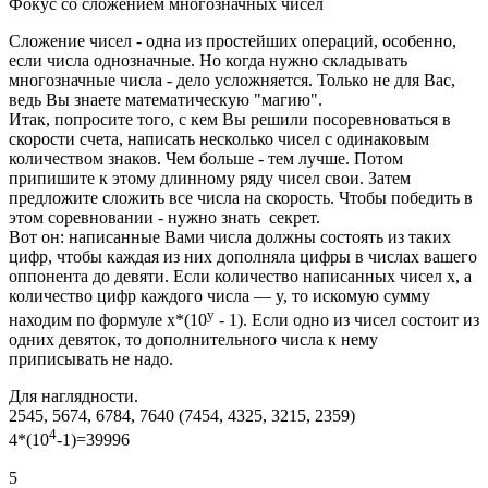
Фокус со сложением многозначных чисел
Сложение чисел - одна из простейших операций, особенно,
если числа однозначные. Но когда нужно складывать
многозначные числа - дело усложняется. Только не для Вас,
ведь Вы знаете математическую "магию".
Итак, попросите того, с кем Вы решили посоревноваться в
скорости счета, написать несколько чисел с одинаковым
количеством знаков. Чем больше - тем лучше. Потом
припишите к этому длинному ряду чисел свои. Затем
предложите сложить все числа на скорость. Чтобы победить в
этом соревновании - нужно знать секрет.
Вот он: написанные Вами числа должны состоять из таких
цифр, чтобы каждая из них дополняла цифры в числах вашего
оппонента до девяти. Если количество написанных чисел x, а
количество цифр каждого числа — y, то искомую сумму
y
находим по формуле x*(10
- 1). Если одно из чисел состоит из
одних девяток, то дополнительного числа к нему
приписывать не надо.
Для наглядности.
2545, 5674, 6784, 7640 (7454, 4325, 3215, 2359)
4
4*(10
-1)=39996
5