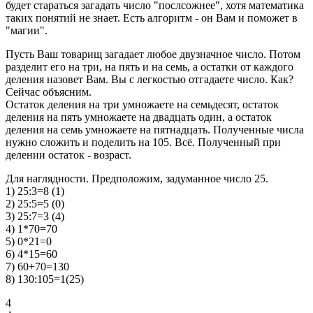
будет стараться загадать число "послсожнее", хотя математика
таких понятий не знает. Есть алгоритм - он Вам и поможет в
"магии".
Пусть Ваш товарищ загадает любое двузначное число. Потом
разделит его на три, на пять и на семь, а остатки от каждого
деления назовет Вам. Вы с легкостью отгадаете число. Как?
Сейчас объясним.
Остаток деления на три умножаете на семьдесят, остаток
деления на пять умножаете на двадцать один, а остаток
деления на семь умножаете на пятнадцать. Полученные числа
нужно сложить и поделить на 105. Всё. Полученный при
делении остаток - возраст.
Для наглядности. Предположим, задуманное число 25.
1) 25:3=8 (1)
2) 25:5=5 (0)
3) 25:7=3 (4)
4) 1*70=70
5) 0*21=0
6) 4*15=60
7) 60+70=130
8) 130:105=1(25)
4