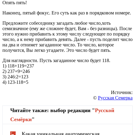
Опять пять!
Наконец, пятый фокус. Его суть как раз в порядковом номере.
Предложите собеседнику загадать любое число,хоть
семизначное (ему же сложнее будет, Вам - без разницы). После
этого нужно прибавить к этому числу следующее по порядку
число, а к нему прибавить девять. Далее - пусть поделит число
на два и отнимет загаданное число. То число, которое
получится, Вы легко угадаете. Это число будет пять.
Для наглядности. Пусть загаданное число будет 118.
1) 118+119=237
2) 237+9=246
3) 246:2=123
4) 123-118=5
Источник:
©
Русская Семерка
Читайте также: выбор редакции "
Русской
Cемёрки
"
Какая уникальная анатомическая