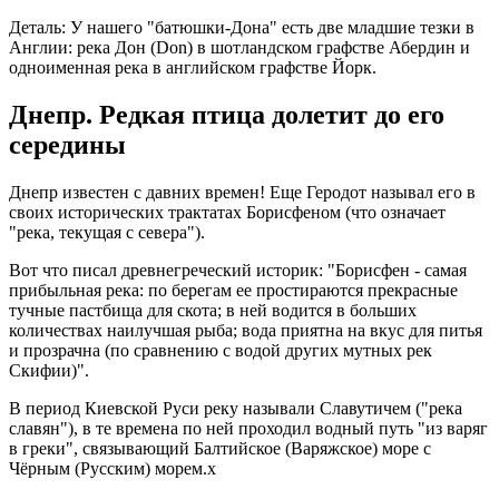
Деталь: У нашего "батюшки-Дона" есть две младшие тезки в
Англии: pека Дон (Don) в шотландском графстве Абердин и
одноименная река в английском графстве Йорк.
Днепр. Редкая птица долетит до его
середины
Днепр известен с давних времен! Еще Геродот называл его в
своих исторических трактатах Борисфеном (что означает
"река, текущая с севера").
Вот что писал древнегреческий историк: "Борисфен - самая
прибыльная река: по берегам ее простираются прекрасные
тучные пастбища для скота; в ней водится в больших
количествах наилучшая рыба; вода приятна на вкус для питья
и прозрачна (по сравнению с водой других мутных рек
Скифии)".
В период Киевской Руси реку называли Славутичем ("река
славян"), в те времена по ней проходил водный путь "из варяг
в греки", связывающий Балтийское (Варяжское) море с
Чёрным (Русским) морем.х