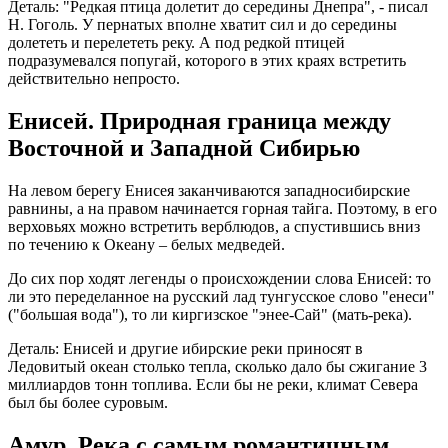
Деталь: "Редкая птица долетит до середины Днепра", - писал
Н. Гоголь. У пернатых вполне хватит сил и до середины
долететь и перелететь реку. А под редкой птицей
подразумевался попугай, которого в этих краях встретить
действительно непросто.
Енисей. Природная граница между
Восточной и Западной Сибирью
На левом берегу Енисея заканчиваются западносибирские
равнины, а на правом начинается горная тайга. Поэтому, в его
верховьях можно встретить верблюдов, а спустившись вниз
по течению к Океану – белых медведей.
До сих пор ходят легенды о происхождении слова Енисей: то
ли это переделанное на русский лад тунгусское слово "енеси"
("большая вода"), то ли киргизское "энее-Сай" (мать-река).
Деталь: Енисей и другие ибирские реки приносят в
Ледовитый океан столько тепла, сколько дало бы сжигание 3
миллиардов тонн топлива. Если бы не реки, климат Севера
был бы более суровым.
Амур. Река с самым романтичным