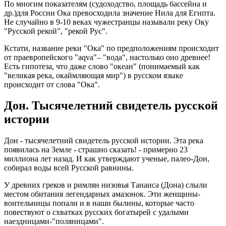
По многим показателям (судоходство, площадь бассейна и
др.)для России Ока превосходила значение Нила для Египта.
Не случайно в 9-10 веках чужестранцы называли реку Оку
"Русской рекой", "рекой Рус".
Кстати, название реки "Ока" по предположениям происходит
от праевропейского "aqva"– "вода", настолько оно древнее!
Есть гипотеза, что даже слово "океан" (понимаемый как
"великая река, окаймляющая мир") в русском языке
происходит от слова "Ока".
Дон. Тысячелетний свидетель русской
истории
Дон - тысячелетний свидетель русской истории. Эта река
появилась на Земле - страшно сказать! - примерно 23
миллиона лет назад. И как утверждают ученые, палео-Дон,
собирал воды всей Русской равнины.
У древних греков и римлян низовья Танаиса (Дона) слыли
местом обитания легендарных амазонок. Эти женщины-
воительницы попали и в наши былины, которые часто
повествуют о схватках русских богатырей с удалыми
наездницами-"поляницами".