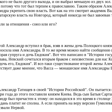
кого не было другого выхода, и он выбрал меньшую из двух зол.
 потому что тот был терпим к православию. Таким образом Але
андра укрепить свою власть. Вот как на это смотрит академик 
арскую власть на Новгород, который никогда не был завоеван 
ли за отношения - союз или иго?
ой Александр вступил в брак, взяв в жены дочь Полоцкого князя
носила имя Александра. В то же время можно найти сообщения о
торая супруга и дочь Евдокия". Вот что написано в "Истории го
ава, Невский сочетался вторым браком с неизвестною для нас 
дочь его, Евдокия". И все-таки существование второй жены Але
ествует даже мнение, что Васса — монашеское имя Александры 
 Александр Татищев в своей "Истории Российской". Он пытаетс
ри года до этого поставили князем Киева. Ведь сын Батыя Сарт
др был причастен к этому: он находился в это время в столиц
 дань платит не сполна. А если принять на веру версию Гумилева
 звали Нервой.