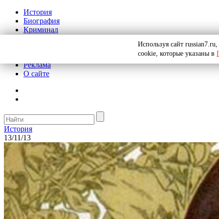
История
Биография
Криминал
СССР
Используя сайт russian7.r
Тайны
cookie, которые указаны в
Рекомендации
Реклама
О сайте
История
13/11/13