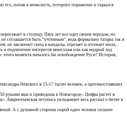
рат его, попав в немилость, потерпел поражение и скрылся
ереезжает в столицу. Пять лет все идет своим чередом, но
не соглашается быть "учтенным", ведь формально татары так и
ем: он заключает сына в кандалы, отрезает и отсекает носы,
сть и подчинение интересов монголам или как мудрый ход
с этого момента началось бы освобождение Руси? История,
ександра Невского в 15-17 тысяч человек, а противостоявших
 50 руками яша и приведоша в Новъгород». Цифра растет в
. Лаврентьевская летопись укладывает весь рассказ о битве в
вный. А с духовной стороны порой один человек сильнее