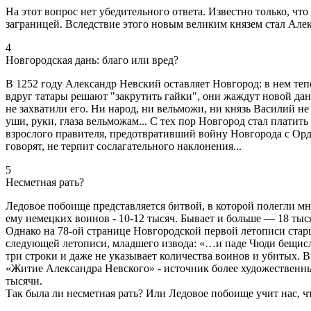
На этот вопрос нет убедительного ответа. Известно только, чт
заграницей. Вследствие этого новым великим князем стал Але
4
Новгородская дань: благо или вред?
В 1252 году Александр Невский оставляет Новгород: в нем тепе
вдруг татары решают "закрутить гайки", они жаждут новой дан
не захватили его. Ни народ, ни вельможи, ни князь Василий не 
уши, руки, глаза вельможам... С тех пор Новгород стал платит
взрослого правителя, предотвративший войну Новгорода с Орд
говорят, не терпит сослагательного наклонения...
5
Несметная рать?
Ледовое побоище представляется битвой, в которой полегли м
ему немецких воинов - 10-12 тысяч. Бывает и больше — 18 тыся
Однако на 78-ой странице Новгородской первой летописи стар
следующей летописи, младшего извода: «…и паде Чюди бещисла,
три строки и даже не указывает количества воинов и убитых. В
«Житие Александра Невского» - источник более художественны
тысячи.
Так была ли несметная рать? Или Ледовое побоище учит нас, что