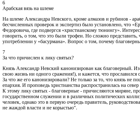
6
Арабская вязь на шлеме
На шлеме Александра Невского, кроме алмазов и рубинов - ара
бесчисленных проверок и экспертиз было установлено, что «Ер
Федоровича, где подвергся «христианскому тюнингу». Интересн
говорить, о том, что это были трофеи. Но сложно представит
употреблении у «басурмана». Вопрос о том, почему благоверн
7
За что причислен к лику святых?
Князь Александр Невский канонизирован как благоверный. Из-з
свою жизнь ни одного сражения!), и кажется, что прославился 
За что же его канонизировали? Не только за то, что князь не п
епархия. И проповедь христианства распространилась на север 
К этому лику святых - благоверные - причисляются миряне, п
государственном служении и в различных политических колли
человек, однако это в первую очередь правитель, руководств
не жаждой власти и не корыстью".