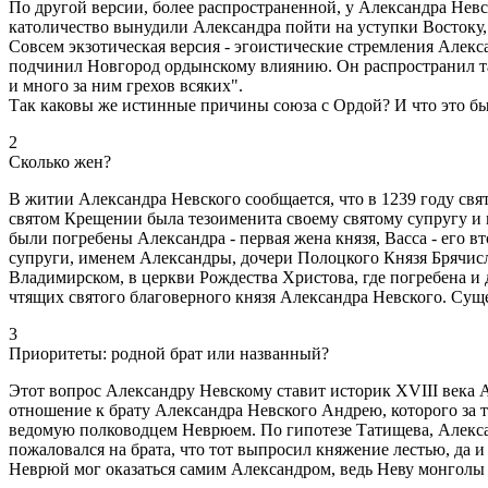
По другой версии, более распространенной, у Александра Невс
католичество вынудили Александра пойти на уступки Востоку,
Совсем экзотическая версия - эгоистические стремления Алекс
подчинил Новгород ордынскому влиянию. Он распространил тат
и много за ним грехов всяких".
Так каковы же истинные причины союза с Ордой? И что это бы
2
Сколько жен?
В житии Александра Невского сообщается, что в 1239 году свят
святом Крещении была тезоименита своему святому супругу и 
были погребены Александра - первая жена князя, Васса - его в
супруги, именем Александры, дочери Полоцкого Князя Брячисл
Владимирском, в церкви Рождества Христова, где погребена и 
чтящих святого благоверного князя Александра Невского. Сущ
3
Приоритеты: родной брат или названный?
Этот вопрос Александру Невскому ставит историк XVIII века
отношение к брату Александра Невского Андрею, которого за т
ведомую полководцем Неврюем. По гипотезе Татищева, Алексан
пожаловался на брата, что тот выпросил княжение лестью, да и
Неврюй мог оказаться самим Александром, ведь Неву монголы