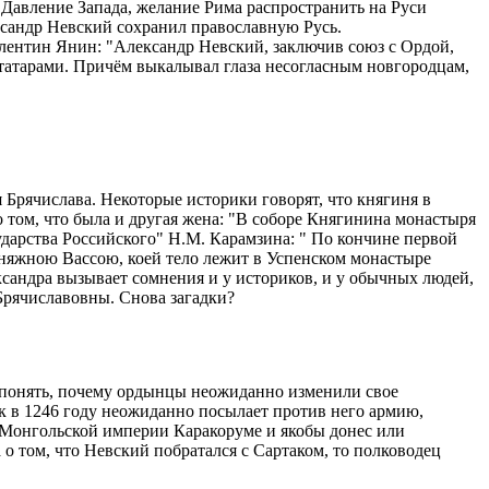
 Давление Запада, желание Рима распространить на Руси
ксандр Невский сохранил православную Русь.
Валентин Янин: "Александр Невский, заключив союз с Ордой,
татарами. Причём выкалывал глаза несогласным новгородцам,
 Брячислава. Некоторые историки говорят, что княгиня в
 том, что была и другая жена: "В соборе Княгинина монастыря
сударства Российского" Н.М. Карамзина: " По кончине первой
Княжною Вассою, коей тело лежит в Успенском монастыре
ксандра вызывает сомнения и у историков, и у обычных людей,
Брячиславовны. Снова загадки?
я понять, почему ордынцы неожиданно изменили свое
ак в 1246 году неожиданно посылает против него армию,
е Монгольской империи Каракоруме и якобы донес или
 о том, что Невский побратался с Сартаком, то полководец