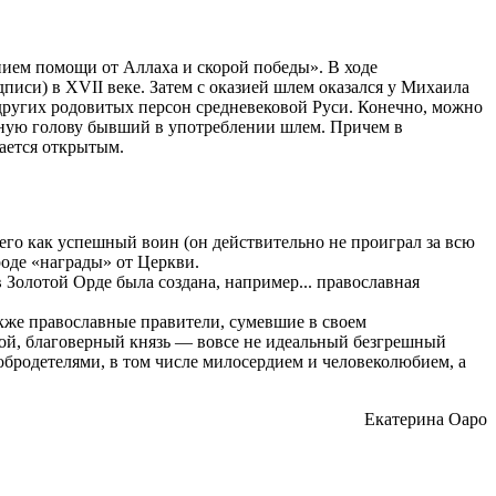
анием помощи от Аллаха и скорой победы». В ходе
писи) в XVII веке. Затем с оказией шлем оказался у Михаила
 других родовитых персон средневековой Руси. Конечно, можно
осную голову бывший в употреблении шлем. Причем в
ается открытым.
его как успешный воин (он действительно не проиграл за всю
роде «награды» от Церкви.
в Золотой Орде была создана, например... православная
акже православные правители, сумевшие в своем
той, благоверный князь — вовсе не идеальный безгрешный
обродетелями, в том числе милосердием и человеколюбием, а
Екатерина Оаро