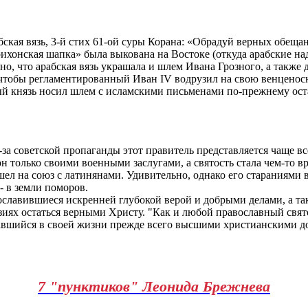
бская вязь, 3-й стих 61-ой суры Корана: «Обрадуй верных обещ
ихонская шапка» была выкована на Востоке (откуда арабские над
о, что арабская вязь украшала и шлем Ивана Грозного, а также
ь, чтобы регламентированный Иван IV водрузил на свою венцен
ый князь носил шлем с исламскими письменами по-прежнему ост
а советской пропаганды этот правитель представляется чаще вс
он только своими военными заслугами, а святость стала чем-то в
ошел на союз с латинянами. Удивительно, однако его стараниями 
- в земли поморов.
рославившиеся искренней глубокой верой и добрыми делами, а т
зиях остаться верными Христу. "Как и любой православный свя
овавшийся в своей жизни прежде всего высшими христианскими д
7 "пунктиков" Леонида Брежнева