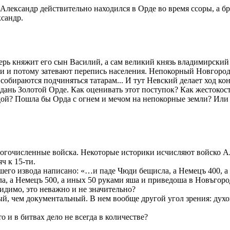
о Александр действительно находился в Орде во время ссоры, а б
ксандр.
рь княжит его сын Василий, а сам великий князь владимирский п
и и потому затевают перепись населения. Непокорный Новгород 
собираются подчиняться татарам... И тут Невский делает ход кон
ь дань Золотой Орде. Как оценивать этот поступок? Как жестоко
ой? Пошла бы Орда с огнем и мечом на непокорные земли? Или 
ногочисленные войска. Некоторые историки исчисляют войско Ал
ч к 15-ти.
шего извода написано: «…и паде Чюди бещисла, а Немецъ 400, а
 а Немецъ 500, а иных 50 руками яша и приведоша в Новъгород»
идимо, это неважно и не значительно?
й, чем документальный. В нем вообще другой угол зрения: духо
 и в битвах дело не всегда в количестве?