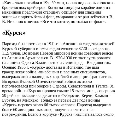
«Камчатка» погибла в 19ч. 30 мин, попав под огонь японских
броненосных крейсеров. Когда на тонущем корабле один из
механиков предложил старшему офицеру для спасения
экипажа поднять белый флаг, умиравший от ран лейтенант В.
В. Никанов ответил: «Все что хотите, но только не флаг».
«Курск»
Пароход был построен в 1911 г. в Англии на средства жителей
Курской губернии и имел водоизмещение 8720 т., скорость -
11,5 узлов. Во время Первой мировой войны совершал рейсы
из Англии в Архангельск. В 1920-1930 гг. эксплуатировался
на линиях Одесса-Владивосток и Ленинград – Владивосток.
Осенью 1936 г. «Курск» доставил в Испанию, где шла
гражданская война, авиабензин и военных специалистов,
выдержав атаки надводных кораблей и авиации франкистов.
Во время Великой Отечественной войны активно
использовался при обороне Одессы, Севастополя и Туапсе. За
время войны «Курск» прошел свыше 15 тысяч миль, совершив
59 рейсов, высаживал десанты в Феодосии, Керчи, Камыш-
Буруне, на Мысхако. Только за первые два года войны
«Курск» перевез около 66 тысяч человек. Пароход выдержал
более 60 авиационных атак, получив значительные
повреждения. Всего в корпусе «Курска» насчитывалось около