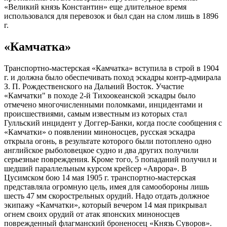
«Великий князь Константин» еще длительное время
использовался для перевозок и был сдан на слом лишь в 1896
г.
«Камчатка»
Транспортно-мастерская «Камчатка» вступила в строй в 1904
г. и должна было обеспечивать поход эскадры контр-адмирала
З. П. Рождественского на Дальний Восток. Участие
«Камчатки" в походе 2-й Тихоокеанской эскадры было
отмечено многочисленными поломками, инцидентами и
происшествиями, самым известным из которых стал
Гулльский инцидент у Доггер-Банки, когда после сообщения с
«Камчатки» о появлении миноносцев, русская эскадра
открыла огонь, в результате которого были потоплено одно
английское рыболовецкое судно и два других получили
серьезные повреждения. Кроме того, 5 попаданий получил и
шедший параллельным курсом крейсер «Аврора». В
Цусимском бою 14 мая 1905 г. транспортно-мастерская
представляла огромную цель, имея для самообороны лишь
шесть 47 мм скорострельных орудий. Надо отдать должное
экипажу «Камчатки», который вечером 14 мая прикрывал
огнем своих орудий от атак японских миноносцев
поврежденный флагманский броненосец «Князь Суворов».