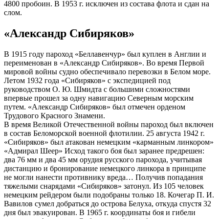
4800 пробоин. В 1953 г. исключен из состава флота и сдан на
слом.
«Александр Сибиряков»
В 1915 году пароход «Беллавенчур» был куплен в Англии и
переименован в «Александр Сибиряков». Во время Первой
мировой войны судно обеспечивало перевозки в Белом море.
Летом 1932 года «Сибиряков» с экспедицией под
руководством О. Ю. Шмидта с большими сложностями
впервые прошел за одну навигацию Северным морским
путем. «Александр Сибиряков» был отмечен орденом
Трудового Красного Знамени.
В время Великой Отечественной войны пароход был включен
в состав Беломорской военной флотилии. 25 августа 1942 г.
«Сибиряков» был атакован немецким «карманным линкором»
«Адмирал Шеер» Исход такого боя был заранее предрешен:
два 76 мм и два 45 мм орудия русского парохода, учитывая
дистанцию и бронирование немецкого линкора в принципе
не могли нанести противнику вреда… Получив попадания
тяжелыми снарядами «Сибиряков» затонул. Из 105 человек
немецким рейдером были подобраны только 18. Кочегар П. И.
Вавилов сумел добраться до острова Белуха, откуда спустя 32
дня был эвакуирован. В 1965 г. координаты боя и гибели