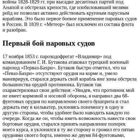
войны 1828-1829 гг. при высадке десантных партий под
Анапой и обстрелах крепости, где изобиловавший мелями
рейд не позволял активно действовать крупным парусным
кораблям. Это было первое боевое применение паровых судов
в России. В 1839 г. «Метеор» был исключен из состава флота
и разобран.
Первый бой паровых судов
17 ноября 1853 г. пароходофрегат «Владимир» под
командованием Г. И. Бутакова атаковал турецкий военный
пароход «Перваз-Бахри». Бутаков быстро отметил, что на
«Певаз-Бахри» отсутствуют орудия на корме и, умело
маневрируя, старался держать свой корабль вне зоны обстрела
большинства орудий противника. Бутаков так
охарактеризовал свои действия: «Увидев, что противник мой
не имеет кормовой и носовой обороны, я направил два 68-
фунтовых орудия по направлению своего бушприта и стал
держать ему в кильватер, уклоняясь понемногу в одну и
другую стороны, чтобы удобнее было наводить каждую по
очереди. Когда же он, чтобы иметь возможность навести свои
бортовые орудия, старался принять направление поперек
моего курса, я уклонялся в ту же сторону и громил его пятью
орудиями своего борта, именно же двумя 84-фунтовыми,