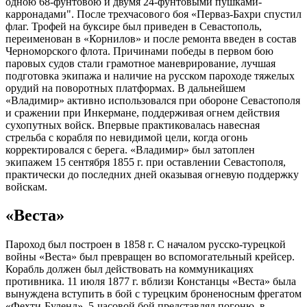
одною 68-фунтовою и двумя 24-фунтовыми пушками-
карронадами". После трехчасового боя «Перваз-Бахри спустил
флаг. Трофей на буксире был приведен в Севастополь,
переименован в «Корнилов» и после ремонта введен в состав
Черноморского флота. Причинами победы в первом бою
паровых судов стали грамотное маневрирование, лучшая
подготовка экипажа и наличие на русском пароходе тяжелых
орудий на поворотных платформах. В дальнейшем
«Владимир» активно использовался при обороне Севастополя
и сражении при Инкермане, поддерживая огнем действия
сухопутных войск. Впервые практиковалась навесная
стрельба с корабля по невидимой цели, когда огонь
корректировался с берега. «Владимир» был затоплен
экипажем 15 сентября 1855 г. при оставлении Севастополя,
практически до последних дней оказывая огневую поддержку
войскам.
«Веста»
Пароход был построен в 1858 г. С началом русско-турецкой
войны «Веста» был превращен во вспомогательный крейсер.
Корабль должен был действовать на коммуникациях
противника. 11 июля 1877 г. вблизи Констанцы «Веста» была
вынуждена вступить в бой с турецким броненосным фрегатом
«Фехти-Буленд». 5-часовой бой представлял погоню, в