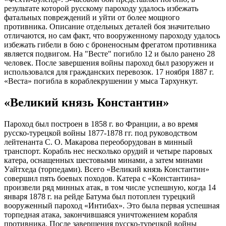
результате которой русскому пароходу удалось избежать
фатальных повреждений и уйти от более мощного
противника. Описание отдельных деталей боя значительно
отличаются, но сам факт, что вооруженному пароходу удалось
избежать гибели в бою с броненосным фрегатом противника
является подвигом. На "Весте" погибло 12 и было ранено 28
человек. После завершения войны пароход был разоружен и
использовался для гражданских перевозок. 17 ноября 1887 г.
«Веста» погибла в кораблекрушении у мыса Тархункут.
«Великий князь Константин»
Пароход был построен в 1858 г. во Франции, а во время
русско-турецкой войны 1877-1878 гг. под руководством
лейтенанта С. О. Макарова переоборудован в минный
транспорт. Корабль нес несколько орудий и четыре паровых
катера, оснащенных шестовыми минами, а затем минами
Уайтхеда (торпедами). Всего «Великий князь Константин»
совершил пять боевых походов. Катера с «Константина»
произвели ряд минных атак, в том числе успешную, когда 14
января 1878 г. на рейде Батума был потоплен турецкий
вооруженный пароход «Интибах». Это была первая успешная
торпедная атака, закончившаяся уничтожением корабля
противника. После завершения русско-турецкой войны