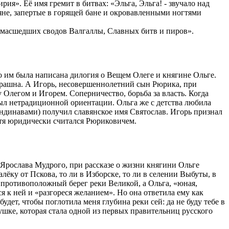
». Её имя гремит в битвах: «Эльга, Эльга! - звучало над
не, запертые в горящей бане и окровавленными ногтями
умасшедших сводов Валгаллы, Славных битв и пиров».
о им была написана дилогия о Вещем Олеге и княгине Ольге.
сстрашна. А Игорь, несовершеннолетний сын Рюрика, при
 Олегом и Игорем. Соперничество, борьба за власть. Когда
 был нетрадиционной ориентации. Ольга же с детства любила
андинавами) получил славянское имя Святослав. Игорь признал
хотя юридически считался Рюриковичем.
рослава Мудрого, при рассказе о жизни княгини Ольге
ёку от Пскова, то ли в Изборске, то ли в селении Выбуты, в
а противоположный берег реки Великой, а Ольга, «юная,
я к ней и «разгореся желанием». Но она ответила ему как
удет, чтобы поглотила меня глубина реки сей: да не буду тебе в
шке, которая стала одной из первых правительниц русского