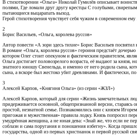
В стихотворении «Ольга» Николай Гумилёв описывает воинстве
полями, Где ломали друг другу крестцы С голубыми, свирепы
пытающиеся выцарапать выход.
Герой стихотворения чувствует себя чужим в современном ем
2
Борис Васильев, «Ольга, королева руссов»
Автор повести «А зори здесь тихие» Борис Васильев посвятил 
В романе «Ольга, королева руссов» героиня предстаёт дочерью
котором Олег стоит опекуном и фактическим правителем, являе
Ольга достигает половозрелого возраста, её выдают за князя, 
знатного юношу Свенельда, и именно от него родила сына, кот
сына, а вскоре был жестоко убит древлянами. И фактически, п
3
Алексей Карпов, «Княгиня Ольга» (из серии «ЖЗЛ»)
Алексей Карпов, который для серии «Жизнь замечательных лю
придерживается основной, общепризнанной версии, стараясь оп
простой, незнатной семье. Познакомились они с князем Игорем
пригожая и мужественная» правила лодку. Князь попросил перев
умудрённая женщина, а не юная дева: «Знай же, что если не пер
соблазн и сама поругания и поношения избегну». Когда пришло
государства, одной из первых христианок и первой русской свя