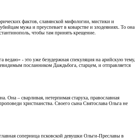
орических фактов, славянской мифологии, мистики и
убийцам мужа и преуспевает в коварстве и злодеяниях. То она
нстантинополь, чтобы там принять крещение.
 ведаю» - это уже безудержная спекуляция на арийскую тему,
 невидимым посланником Даждьбога, старцем, и отправляется
а. Она – сварливая, нетерпимая старуха, православная
 проповеди христианства. Своего сына Святослава Ольга не
главная соперница псковской девушки Ольги-Преславы в