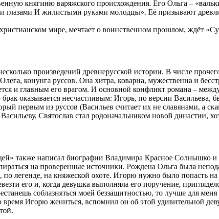
нную княгиню варяжского происхождения. Его Ольга – «валькирия
ми глазами И жилистыми руками молодцы». Её призывают древля
у христианском мире, мечтает о воинственном прошлом, ждёт «С
несколько произведений древнерусской истории. В числе прочег
 Олега, конунга руссов. Она хитра, коварна, мужественна и бе
тся и главным его врагом. И основной конфликт романа – между
но брак оказывается несчастливым: Игорь, по версии Васильева,
орый первым из руссов (Васильев считает их не славянами, а ск
о Васильеву, Святослав стал родоначальником новой династии, 
дей» также написал биографии Владимира Красное Солнышко и Я
ираться на проверенные источники. Рождена Ольга была неподал
, по легенде, на княжеской охоте. Игорю нужно было попасть н
езти его и, когда девушка выполняла его поручение, пригляделс
естанешь соблазняться моей беззащитностью, то лучше для меня б
 время Игорю жениться, вспомнил он об этой удивительной деву
той.