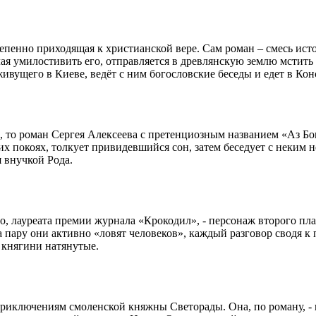
епенно приходящая к христианской вере. Сам роман – смесь ист
ая умилостивить его, отправляется в древлянскую землю мстить 
ивущего в Киеве, ведёт с ним богословские беседы и едет в Ко
то роман Сергея Алексеева с претенциозным названием «Аз Бога
их покоях, толкует привидевшийся сон, затем беседует с неким
я внучкой Рода.
, лауреата премии журнала «Крокодил», - персонаж второго план
а пару они активно «ловят человеков», каждый разговор сводя к
 княгини натянутые.
иключениям смоленской княжны Светорады. Она, по роману, - 