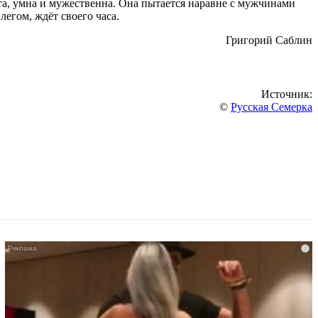
вита, умна и мужественна. Она пытается наравне с мужчинами
егом, ждёт своего часа.
Григорий Саблин
Источник:
©
Русская Семерка
i