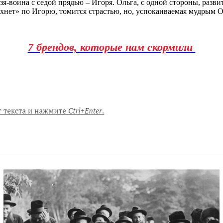
язя-воина с седой прядью – Игоря. Ольга, с одной стороны, раз
хнет» по Игорю, томится страстью, но, успокаиваемая мудрым Ол
7 брендов, которые нам скормили