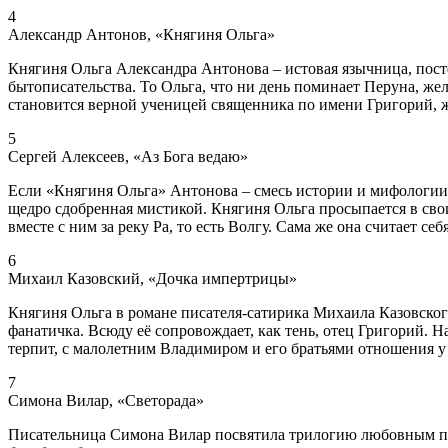
4
Александр Антонов, «Княгиня Ольга»
Княгиня Ольга Александра Антонова – истовая язычница, пост
бытописательства. То Ольга, что ни день поминает Перуна, жел
становится верной ученицей священника по имени Григорий, ж
5
Сергей Алексеев, «Аз Бога ведаю»
Если «Княгиня Ольга» Антонова – смесь истории и мифологии, 
щедро сдобренная мистикой. Княгиня Ольга просыпается в сво
вместе с ним за реку Ра, то есть Волгу. Сама же она считает себ
6
Михаил Казовский, «Дочка импертрицы»
Княгиня Ольга в романе писателя-сатирика Михаила Казовского
фанатичка. Всюду её сопровождает, как тень, отец Григорий. Н
терпит, с малолетним Владимиром и его братьями отношения у
7
Симона Вилар, «Светорада»
Писательница Симона Вилар посвятила трилогию любовным пр