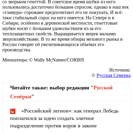
со зверьком генеттой. В советское время шубки из него
пользовались достаточно большим спросом, однако в наш век
«гламура» горожане предпочитают его не покупать. И всё-
таки стабильный спрос на него имеется. На Севере и в
Сибири, особенно в деревенской местности, генеттовые
шубки носят с большим удовольствием из-за его
теплозащитных свойств. Выращивается зверек малыми
зверохозяйствами. В то же время обзоры мехового рынка в
России говорят об увеличивающихся объемах его
производства.
Миниатюра: © Wally McNamee/CORBIS
Источник:
©
Русская Семерка
Читайте также: выбор редакции "
Русской
Cемёрки
"
«Российский легион»: как генерал Лебедь
поплатился за идею создать элитное
подразделение против воров в законе