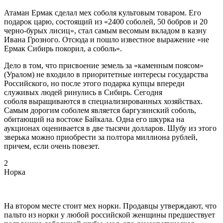
Атаман Ермак сделал мех соболя культовым товаром. Его
подарок царю, состоящий из «2400 соболей, 50 бобров и 20
черно-бурых лисиц», стал самым весомым вкладом в казну
Ивана Грозного. Отсюда и пошло известное выражение «не
Ермак Сибирь покорил, а соболь».
Дело в том, что присвоение земель за «каменным поясом»
(Уралом) не входило в приоритетные интересы государства
Российского, но после этого подарка купцы впереди
служивых людей ринулись в Сибирь. Сегодня
соболя выращиваются в специализированных хозяйствах.
Самым дорогим соболем является баргузинский соболь,
обитающий на востоке Байкала. Одна его шкурка на
аукционах оценивается в две тысячи долларов. Шубу из этого
зверька можно приобрести за полтора миллиона рублей,
причем, если очень повезет.
2
Норка
На втором месте стоит мех норки. Продавцы утверждают, что
пальто из норки у любой российской женщины предшествует