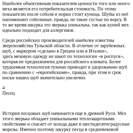
Наиболее объективным показателем ценности того или иного
меха является его потребительская стоимость. По этому
показателю после соболя и норки стоит куница. Шубы из неё
напоминают соболиные, правда, не такие густые по ворсу. В
то же время шкурка это зверька уникальна, так как куний мех
идеально подходит для аллергиков.
Среди российских производителей наиболее известны
зверохозяйства Тульской области. В отличие от зарубежных
шуб, с маркером «сделано в Греции или в Италии»,
здесь меховую одежду не шьют по технологии «в роспуск»,
которая не предназначена для российского климата. Более
трудоемкая технология тульчан приводит к удорожанию шуб
по сравнению с «европейскими», правда, при этом и срок
носки наших шуб значительно увеличен.
4
Песец
История песцовых шуб начинается еще в древней Руси. Мех
этого зверька обладает уникальными теплозащитными
свойствами и спасает от холода даже в шестидесятиградусные
морозы. Именно поэтому шкурку песца в средневековой