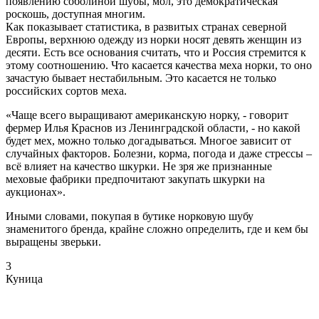
появлению соболиной шубы, мол, это демократическая
роскошь, доступная многим.
Как показывает статистика, в развитых странах северной
Европы, верхнюю одежду из норки носят девять женщин из
десяти. Есть все основания считать, что и Россия стремится к
этому соотношению. Что касается качества меха норки, то оно
зачастую бывает нестабильным. Это касается не только
российских сортов меха.
«Чаще всего выращивают американскую норку, - говорит
фермер Илья Краснов из Ленинградской области, - но какой
будет мех, можно только догадываться. Многое зависит от
случайных факторов. Болезни, корма, погода и даже стрессы –
всё влияет на качество шкурки. Не зря же признанные
меховые фабрики предпочитают закупать шкурки на
аукционах».
Иными словами, покупая в бутике норковую шубу
знаменитого бренда, крайне сложно определить, где и кем бы
выращены зверьки.
3
Куница