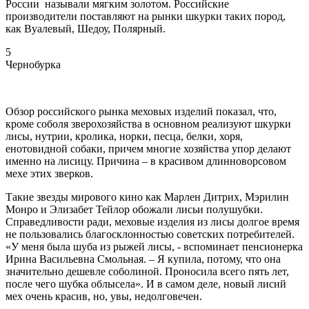
России называли мягким золотом. Российские
производители поставляют на рынки шкурки таких пород,
как Вуалевый, Шедоу, Полярный.
5
Чернобурка
Обзор российского рынка меховых изделий показал, что,
кроме соболя зверохозяйства в основном реализуют шкурки
лисы, нутрии, кролика, норки, песца, белки, хоря,
енотовидной собаки, причем многие хозяйства упор делают
именно на лисицу. Причина – в красивом длинноворсовом
мехе этих зверков.
Такие звезды мирового кино как Марлен Дитрих, Мэрилин
Монро и Элизабет Тейлор обожали лисьи полушубки.
Справедливости ради, меховые изделия из лисы долгое время
не пользовались благосклонностью советских потребителей.
«У меня была шуба из рыжей лисы, - вспоминает пенсионерка
Ирина Васильевна Смольная. – Я купила, потому, что она
значительно дешевле соболиной. Проносила всего пять лет,
после чего шубка облысела». И в самом деле, новый лисий
мех очень красив, но, увы, недолговечен.