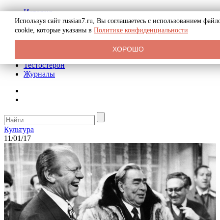
История
Биография
Используя сайт russian7.ru, Вы соглашаетесь с использованием файл
Криминал
cookie, которые указаны в
Политике конфиденциальности
Реклама на сайте
О сайте
ХОРОШО
Рекомендательные статьи
Тестостерон
Журналы
Культура
11/01/17