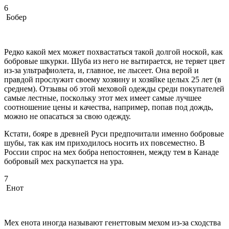
6
Бобер
Редко какой мех может похвастаться такой долгой ноской, как
бобровые шкурки. Шуба из него не вытирается, не теряет цвет
из-за ультрафиолета, и, главное, не лысеет. Она верой и
правдой прослужит своему хозяину и хозяйке целых 25 лет (в
среднем). Отзывы об этой меховой одежды среди покупателей
самые лестные, поскольку этот мех имеет самые лучшее
соотношение цены и качества, например, попав под дождь,
можно не опасаться за свою одежду.
Кстати, бояре в древней Руси предпочитали именно бобровые
шубы, так как им приходилось носить их повсеместно. В
России спрос на мех бобра непостоянен, между тем в Канаде
бобровый мех раскупается на ура.
7
Енот
Мех енота иногда называют генеттовым мехом из-за сходства