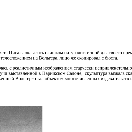
иста Пигаля оказалась слишком натуралистичной для своего вре
 телосложением на Вольтера, лицо же скопировал с бюста.
лась с реалистичным изображением старчески непривлекательног
удучи выставленной в Парижском Салоне, скульптура вызвала ск
аженный Вольтер» стал объектом многочисленных издевательств 