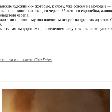
кие художники» (которые, к слову, уже совсем не молодые) – 
ньшенная копия настоящего черепа 35-летнего европейца, живше
ладателя черепа.
лиантами пришла ему под влиянием искусства древних ацтеков. 
о.
является самым дорогим произведением искусства ныне живущих 