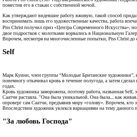
поместив его в стакан с собственной мочой.
Как утверждают видевшие работу вживую, такой способ придал и
воспринимать лишь его художественные качества, работа впеча
Piss Christ получил приз «Центра Современного Искусства», 
двое подростков с молотками ворвались в Национальную Галер
Впрочем, несмотря на многочисленные попытки, Piss Christ до
Self
Марк Куинн, член группы “Молодые Британские художники”, в
понемногу откачивал кровь в течение полугода, а затем сделал
годах.
Кровь художника заморожена, поэтому работа, названная Self,
Саатчи растаяла. "Она была уникальной. Она была... как живая.
опроверг сам Саатчи, предъявив миру «голову». Впрочем, кто з
Впоследствии художник увлекся вариациями на тему данного пр
"За любовь Господа"