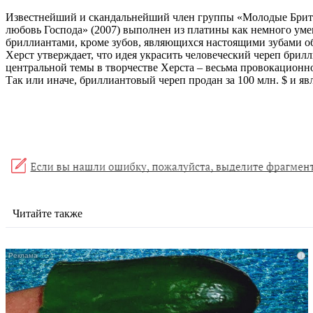
Известнейший и скандальнейший член группы «Молодые Британс
любовь Господа» (2007) выполнен из платины как немного уме
бриллиантами, кроме зубов, являющихся настоящими зубами об
Херст утверждает, что идея украсить человеческий череп брил
центральной темы в творчестве Херста – весьма провокационн
Так или иначе, бриллиантовый череп продан за 100 млн. $ и 
Читайте также
i