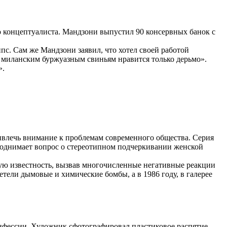
го концептуалиста. Мандзони выпустил 90 консервных банок с
с. Сам же Мандзони заявил, что хотел своей работой
м миланским буржуазным свиньям нравится только дерьмо».
».
ривлечь внимание к проблемам современного общества. Серия
однимает вопрос о стереотипном подчеркивании женской
ную известность, вызвав многочисленные негативные реакции
етели дымовые и химические бомбы, а в 1986 году, в галерее
онфессии. Художник сфотографировал пластиковое распятие,