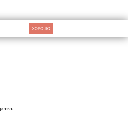
ХОРОШО
ротест.