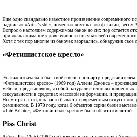
Еще одно скандально известное произведение современного иск
надписью «Artist’s shit», поместил внутрь свои фекалии, весом 
Вопрос о настоящем содержимом банок до сих пор остается от
привлечь внимание к доверчивости покупателей современного 
Хотя с тех пор многие из баночек взорвались, обнаружив свое с
«Фетишистское кресло»
Эпатаж изначально был свойственен поп-арту, представителем 
«Фетишистское кресло» (1969 год) Аллена Джонса – произведе
мебели, представляющая собой натуралистично выполненных п
сексуальности в средствах массовой информации, и превраще
Несмотря на это, как часто бывает с современным искусством
феминисток. В 1978 году, когда 6 объектов серии были выстав
«Tate Britain», «Фетишистское кресло» было облито кислотой
Piss Christ
Работа Piss Christ (1987 год) американского художника Андре