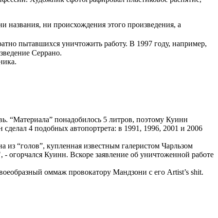
ни названия, ни происхождения этого произведения, а
кратно пытавшихся уничтожить работу. В 1997 году, например,
зведение Серрано.
ника.
ь. “Материала” понадобилось 5 литров, поэтому Куинн
 сделал 4 подобных автопортрета: в 1991, 1996, 2001 и 2006
на из “голов”, купленная известным галеристом Чарльзом
а", - огорчался Куинн. Вскоре заявление об уничтоженной работе
еобразный оммаж провокатору Мандзони с его Artist’s shit.