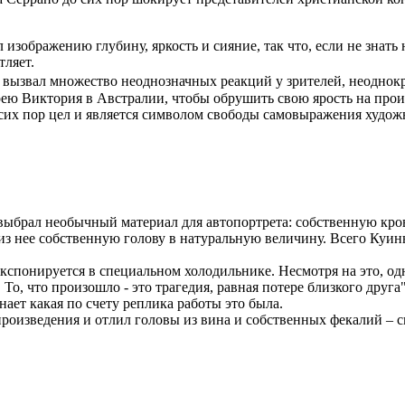
зображению глубину, яркость и сияние, так что, если не знать 
тляет.
но вызвал множество неоднозначных реакций у зрителей, неодно
ею Виктория в Австралии, чтобы обрушить свою ярость на прои
 сих пор цел и является символом свободы самовыражения худож
ыбрал необычный материал для автопортрета: собственную кров
 из нее собственную голову в натуральную величину. Всего Куинн
 экспонируется в специальном холодильнике. Несмотря на это, од
 То, что произошло - это трагедия, равная потере близкого друг
нает какая по счету реплика работы это была.
оизведения и отлил головы из вина и собственных фекалий – сво