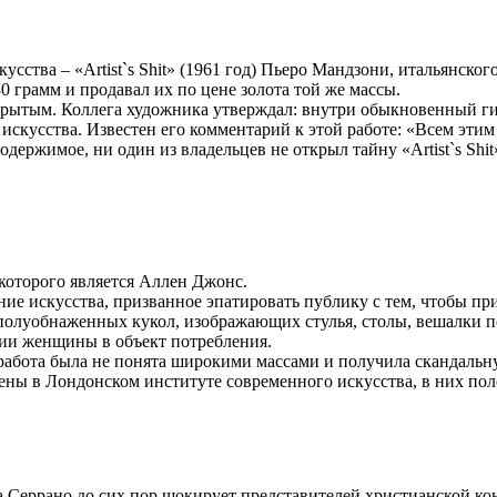
усства – «Artist`s Shit» (1961 год) Пьеро Мандзони, итальянско
30 грамм и продавал их по цене золота той же массы.
крытым. Коллега художника утверждал: внутри обыкновенный гип
искусства. Известен его комментарий к этой работе: «Всем эти
одержимое, ни один из владельцев не открыл тайну «Artist`s Shit
которого является Аллен Джонс.
ние искусства, призванное эпатировать публику с тем, чтобы п
олуобнаженных кукол, изображающих стулья, столы, вешалки п
нии женщины в объект потребления.
, работа была не понята широкими массами и получила скандаль
лены в Лондонском институте современного искусства, в них пол
аса Серрано до сих пор шокирует представителей христианской к