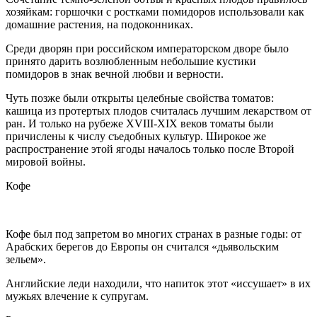
хозяйкам: горшочки с ростками помидоров использовали как
домашние растения, на подоконниках.
Среди дворян при российском императорском дворе было
принято дарить возлюбленным небольшие кустики
помидоров в знак вечной любви и верности.
Чуть позже были открыты целебные свойства томатов:
кашица из протертых плодов считалась лучшим лекарством от
ран. И только на рубеже XVIII-XIX веков томаты были
причислены к числу съедобных культур. Широкое же
распространение этой ягоды началось только после Второй
мировой войны.
Кофе
Кофе был под запретом во многих странах в разные годы: от
Арабских берегов до Европы он считался «дьявольским
зельем».
Английские леди находили, что напиток этот «иссушает» в их
мужьях влечение к супругам.