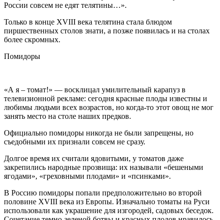
России совсем не едят телятины…».
Только в конце XVIII века телятина стала блюдом
пиршественных столов знати, а позже появилась и на столах
более скромных.
Помидоры
«А я – томат!» — восклицал умилительный карапуз в
телевизионной рекламе: сегодня красные плоды известны и
любимы людьми всех возрастов, но когда-то этот овощ не мог
занять место на столе наших предков.
Официально помидоры никогда не были запрещены, но
съедобными их признали совсем не сразу.
Долгое время их считали ядовитыми, у томатов даже
закрепились народные прозвища: их называли «бешеными
ягодами», «греховными плодами» и «псинками».
В Россию помидоры попали предположительно во второй
половине XVIII века из Европы. Изначально томаты на Руси
использовали как украшение для изгородей, садовых беседок.
Сочетание темно-зеленой ботвы и красных плодов нравилось