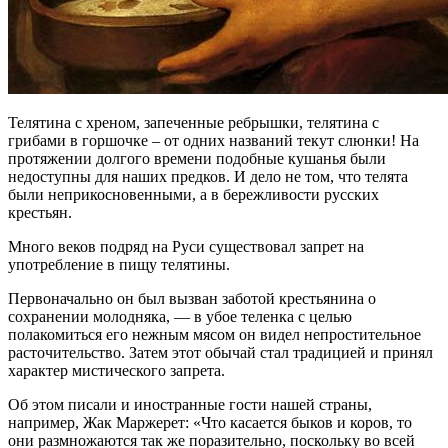
Телятина с хреном, запеченные ребрышки, телятина с
грибами в горшочке – от одних названий текут слюнки! На
протяжении долгого времени подобные кушанья были
недоступны для наших предков. И дело не том, что телята
были неприкосновенными, а в бережливости русских
крестьян.
Много веков подряд на Руси существовал запрет на
употребление в пищу телятины.
Первоначально он был вызван заботой крестьянина о
сохранении молодняка, — в убое теленка с целью
полакомиться его нежным мясом он видел непростительное
расточительство. Затем этот обычай стал традицией и принял
характер мистического запрета.
Об этом писали и иностранные гости нашей страны,
например, Жак Маржерет: «Что касается быков и коров, то
они размножаются так же поразительно, поскольку во всей