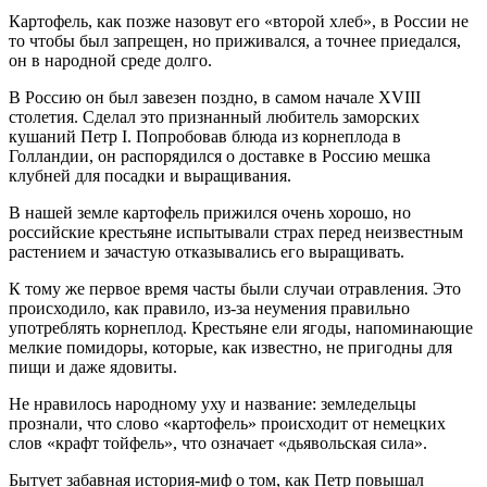
Картофель, как позже назовут его «второй хлеб», в России не
то чтобы был запрещен, но приживался, а точнее приедался,
он в народной среде долго.
В Россию он был завезен поздно, в самом начале XVIII
столетия. Сделал это признанный любитель заморских
кушаний Петр I. Попробовав блюда из корнеплода в
Голландии, он распорядился о доставке в Россию мешка
клубней для посадки и выращивания.
В нашей земле картофель прижился очень хорошо, но
российские крестьяне испытывали страх перед неизвестным
растением и зачастую отказывались его выращивать.
К тому же первое время часты были случаи отравления. Это
происходило, как правило, из-за неумения правильно
употреблять корнеплод. Крестьяне ели ягоды, напоминающие
мелкие помидоры, которые, как известно, не пригодны для
пищи и даже ядовиты.
Не нравилось народному уху и название: земледельцы
прознали, что слово «картофель» происходит от немецких
слов «крафт тойфель», что означает «дьявольская сила».
Бытует забавная история-миф о том, как Петр повышал