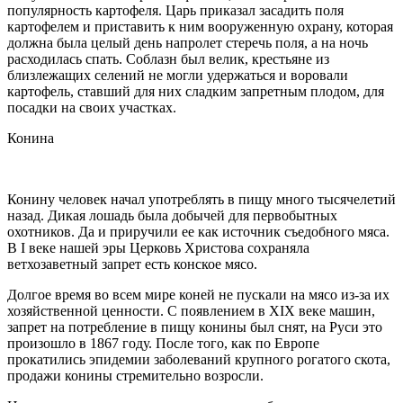
популярность картофеля. Царь приказал засадить поля
картофелем и приставить к ним вооруженную охрану, которая
должна была целый день напролет стеречь поля, а на ночь
расходилась спать. Соблазн был велик, крестьяне из
близлежащих селений не могли удержаться и воровали
картофель, ставший для них сладким запретным плодом, для
посадки на своих участках.
Конина
Конину человек начал употреблять в пищу много тысячелетий
назад. Дикая лошадь была добычей для первобытных
охотников. Да и приручили ее как источник съедобного мяса.
В I веке нашей эры Церковь Христова сохраняла
ветхозаветный запрет есть конское мясо.
Долгое время во всем мире коней не пускали на мясо из-за их
хозяйственной ценности. С появлением в XIX веке машин,
запрет на потребление в пищу конины был снят, на Руси это
произошло в 1867 году. После того, как по Европе
прокатились эпидемии заболеваний крупного рогатого скота,
продажи конины стремительно возросли.