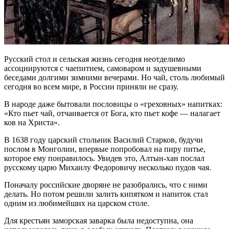
Русский стол и сельская жизнь сегодня неотделимо
ассоциируются с чаепитием, самоваром и задушевными
беседами долгими зимними вечерами. Но чай, столь любимый
сегодня во всем мире, в России приняли не сразу.
В народе даже бытовали пословицы о «греховных» напитках:
«Кто пьет чай, отчаивается от Бога, кто пьет кофе — налагает
ков на Христа».
В 1638 году царский стольник Василий Старков, будучи
послом в Монголии, впервые попробовал на пиру питье,
которое ему понравилось. Увидев это, Алтын-хан послал
русскому царю Михаилу Федоровичу несколько пудов чая.
Поначалу российские дворяне не разобрались, что с ними
делать. Но потом решили залить кипятком и напиток стал
одним из любимейших на царском столе.
Для крестьян заморская заварка была недоступна, она