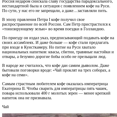
Россия недаром снискала славу государства парадоксального,
нестандартной была и ситуация с появлением кофе на Руси.
По сути, у нас его не запрещали, а даже…заставляли пить.
В эпоху правления Петра I кофе получил свое
распространение по всей России. Сам Петр пристрастился к
«тонизирующему зелью» во время поездки в Голландию.
По приезду он издал указ, предписывающий подавать кофе на
своих ассамблеях. И даже больше — кофе стали предлагать
при входе в Кунсткамеру. Но питие на Руси хватало
национальных напитков: квасы, сбитни, травяные настойки и
отвары, а безумно дорогие бобы особо не прельщали люд.
В народе же считалось, что кофе дан самим дьяволом. Даже
бытовали поговорки вроде: «Чай проклят на трех соборах, а
кофе на семи».
Самым страстным любителем кофе оказалась императрица
Екатерина II. Чтобы сварить для императрицы пять чашек,
повара использовали 400 г молотых зерен — менее крепкий
напиток она не признавала.
Чай