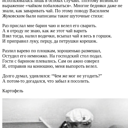
использовалась лишь в особых случаях. Поэтому возникло
выражение «чайком побаловаться». Многие бедняки даже не
знали, как заваривать чай. По этому поводу Василием
Жуковским были написаны такие шуточные стихи:
Раз прислал мне барин чаю и велел его сварить.
А я отроду не знаю, как же этот чай варить
Взял тогда, налил водички, всыпал чай я весь в горшок.
И приправил луку, перцу, да петрушки корешок.
Разлил варево по плошкам, хорошенько размешал,
Остудил его немножко. На господский стол подал.
Гости с барином плевались. Сам он ажно озверел
И, отправив на конюшню, меня выпороть велел.
Долго думал, удивлялся: “Чем же мог не угодить?”
А потом-то догадался, что забыл я посолить.
Картофель