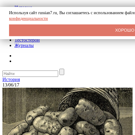
История
Биография
Используя сайт russian7.ru, Вы соглашаетесь с использованием фай
Криминал
конфиденциальности
Реклама на сайте
О сайте
ХОРОШО
Рекомендательные статьи
Тестостерон
Журналы
История
13/06/17