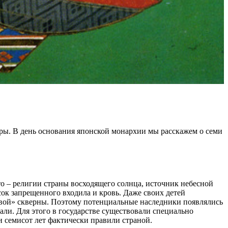
уры. В день основания японской монархии мы расскажем о семи
то – религии страны восходящего солнца, источник небесной
исок запрещенного входила и кровь. Даже своих детей
довой» скверны. Поэтому потенциальные наследники появлялись
ли. Для этого в государстве существовали специально
и семисот лет фактически правили страной.