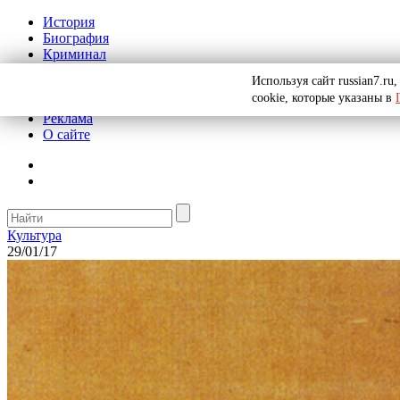
История
Биография
Криминал
СССР
Используя сайт russian7.r
Тайны
cookie, которые указаны в
Рекомендации
Реклама
О сайте
Культура
29/01/17