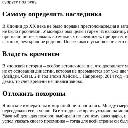
супругу под руку.
Самому определять наследника
В Японии до XX века не было порядка престолонаследия в запа
не было проблемой. У монарха был целый гарем из наложниц, к
при наличии нескольких возможных наследников, приоритет и
важным, чем кровное родство. После такого усыновления его н
Владеть временем
В японской истории – особое летоисчисление, что доставляет м
не от основания династии, которая не прерывается вот уже две
(Мейдзи, Сёва), 2-й год эпохи Хэйсэй… Например, 2014 год – э
девиз, то счет времени начинался заново.
Отложить похороны
Японские императоры в мир иной не торопились. Между смерть
переодевали его, купали. Все это долгое время уходило на м
Удачный день для похорон выбирали по лунному календарю, и
успел указать своего преемника – тогда для всей страны он бы