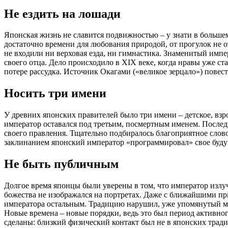
Не ездить на лошади
Японская жизнь не славится подвижностью – у знати в большем
достаточно времени для любования природой, от прогулок не о
не входили ни верховая езда, ни гимнастика. Знаменитый импе
своего отца. Дело происходило в XIX веке, когда нравы уже ст
потере рассудка. Источник Окагами («великое зерцало») повест
Носить три имени
У древних японских правителей было три имени – детское, взр
император оставался под третьим, посмертным именем. Послед
своего правления. Тщательно подбиралось благоприятное слово
заклинанием японский император «программировал» свое будуще
Не быть публичным
Долгое время японцы были уверены в том, что император излуч
божества не изображался на портретах. Даже с ближайшими пр
императора остальным. Традицию нарушил, уже упомянутый мо
Новые времена – новые порядки, ведь это был период активно
сделаны: близкий физический контакт был не в японских трад