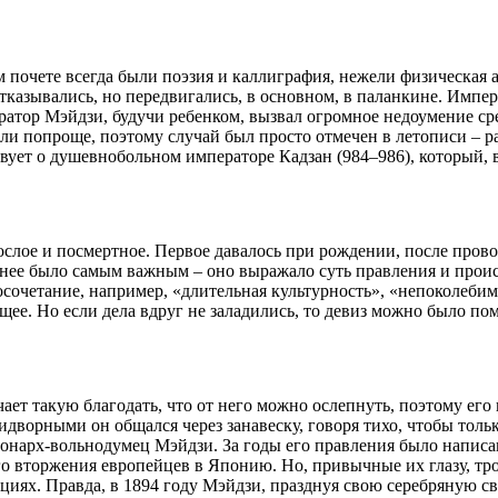
 почете всегда были поэзия и каллиграфия, нежели физическая 
тказывались, но передвигались, в основном, в паланкине. Импе
ратор Мэйдзи, будучи ребенком, вызвал огромное недоумение сре
али попроще, поэтому случай был просто отмечен в летописи – р
вует о душевнобольном императоре Кадзан (984–986), который, вы
ослое и посмертное. Первое давалось при рождении, после пров
нее было самым важным – оно выражало суть правления и проис
сочетание, например, «длительная культурность», «непоколебим
е. Но если дела вдруг не заладились, то девиз можно было пом
ает такую благодать, что от него можно ослепнуть, поэтому его
идворными он общался через занавеску, говоря тихо, чтобы тол
нарх-вольнодумец Мэйдзи. За годы его правления было написан
го вторжения европейцев в Японию. Но, привычные их глазу, тр
ициях. Правда, в 1894 году Мэйдзи, празднуя свою серебряную 