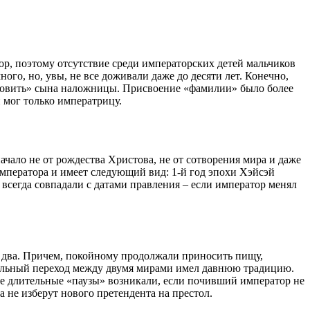
ор, поэтому отсутствие среди императорских детей мальчиков
го, но, увы, не все доживали даже до десяти лет. Конечно,
ыновить» сына наложницы. Присвоение «фамилии» было более
 мог только императрицу.
ачало не от рождества Христова, не от сотворения мира и даже
 императора и имеет следующий вид: 1-й год эпохи Хэйсэй
 всегда совпадали с датами правления – если император менял
и два. Причем, покойному продолжали приносить пищу,
ительный переход между двумя мирами имел давнюю традицию.
е длительные «паузы» возникали, если почивший император не
а не изберут нового претендента на престол.