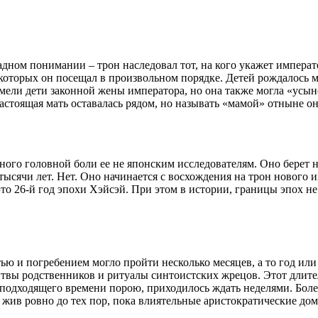
дном понимании – трон наследовал тот, на кого укажет императ
оторых он посещал в произвольном порядке. Детей рождалось мно
мели дети законной жены императора, но она также могла «ус
астоящая мать оставалась рядом, но называть «мамой» отныне он
ного головной боли ее не японским исследователям. Оно берет н
 тысячи лет. Нет. Оно начинается с восхождения на трон нового
то 26-й год эпохи Хэйсэй. При этом в истории, границы эпох не
ю и погребением могло пройти несколько месяцев, а то год ил
олитвы родственников и ритуалы синтоистских жрецов. Этот дл
 подходящего времени порою, приходилось ждать неделями. Боле
л жив ровно до тех пор, пока влиятельные аристократические дом