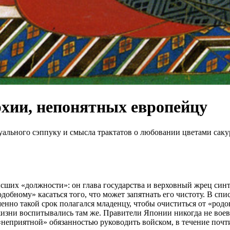
рхии, непонятных европейцу
туального сэппуку и смысла трактатов о любовании цветами сак
ысших «должности»: он глава государства и верховный жрец син
одобному» касаться того, что может запятнать его чистоту. В сп
менно такой срок полагался младенцу, чтобы очиститься от «ро
жизни воспитывались там же. Правители Японии никогда не воева
«неприятной» обязанностью руководить войском, в течение почт