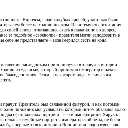
активность. Впрочем, люди голубых кровей, у которых было
раторы тем более не ходили пешком. В систему их воспитания
ди своей свиты, отказавшись ехать в паланкине во дворец
анее за подобное «своеволие» правителя могли заподозрить в
 себе не представляете – вознамерился сесть на коня!
озглашения наследником принц получал второе, а в истории
ходило из «девиза», который принимал император в начале
ое благоденствие». Этим, в некотором роде, магическим
енять.
 и прячут. Правитель был священной фигурой, и как потомок
ько один чиновник мог услышать, который потом объявлял волю
о два официальных портрета – его и императрицы Харуко.
огательные семейные портреты императорской четы, не были
свадьбу, впервые за всю историю Японии прилюдно взял свою