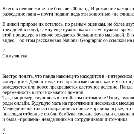
Всего в неволе живет не больше 200 панд. И рождение каждог
разведение панд – почти подвиг, ведь эти животные «не слишк
В дикой природе их осталось, по разным оценкам, не более дву
трех дней в году), самцу еще нужно оказаться «в нужное врем
этой процедуре в неволе рождается большинство малышей. В т
видео, - об этом рассказывал National Geographic со ссылкой н
2
Симулянтка
Быстро понять, что панда наконец-то находится в «интересном»
«операции». Дело в том, что в организме панды, как и у сотн
замедляется или вовсе прекращается клеточное деление. Панда м
беременность в итоге окажется ложной.
Так, например, случилось в китайском питомнике Чэнду, руко
роды онлайн. Будущую мать на протяжении нескольких месяцев
Медведице настолько понравились новые «правила игры», что 
поглощая отборные стебли бамбука, свежие фрукты и сладкие 
и была «прощена» незадачливыми сотрудниками питомника.
3