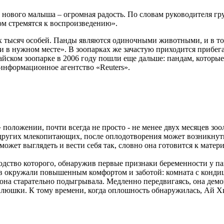
о нового малыша – огромная радость. По словам руководителя г
ом стремятся к воспроизведению».
х тысяч особей. Панды являются одиночными животными, и в то в
я и в нужном месте». В зоопарках же зачастую приходится прибе
айском зоопарке в 2006 году пошли еще дальше: пандам, которы
а информационное агентство «Reuters».
 положении, почти всегда не просто - не менее двух месяцев зо
и других млекопитающих, после оплодотворения может возникнут
ожет выглядеть и вести себя так, словно она готовится к матери
водство которого, обнаружив первые признаки беременности у п
 окружали повышенным комфортом и заботой: комната с кондици
она старательно подыгрывала. Медленно передвигаясь, она демо
плюшки. К тому времени, когда оплошность обнаружилась, Ай Хи