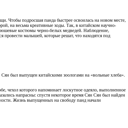
щи. Чтобы подросшая панда быстрее освоилась на новом месте,
ой, на весьма креативные ходы. Так, в китайском научно-
 плюшевые костюмы черно-белых медведей. Наблюдение,
я провести малышей, которые решат, что находятся под
ян Сян был выпущен китайскими зоологами на «вольные хлеба».
бе, чехол которого напоминает лоскутное одеяло, выполненное
азались напрасны: спустя некоторое время Сян Сян был найден
асности. Жизнь выпущенных на свободу панд начали