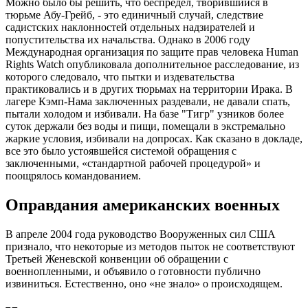
Можно было бы решить, что беспредел, творившийся в
тюрьме Абу-Грейб, - это единичный случай, следствие
садистских наклонностей отдельных надзирателей и
попустительства их начальства. Однако в 2006 году
Международная организация по защите прав человека Human
Rights Watch опубликовала дополнительное расследование, из
которого следовало, что пытки и издевательства
практиковались и в других тюрьмах на территории Ирака. В
лагере Кэмп-Нама заключенных раздевали, не давали спать,
пытали холодом и избивали. На базе "Тигр" узников более
суток держали без воды и пищи, помещали в экстремально
жаркие условия, избивали на допросах. Как сказано в докладе,
все это было устоявшейся системой обращения с
заключенными, «стандартной рабочей процедурой» и
поощрялось командованием.
Оправдания американских военных
В апреле 2004 года руководство Вооруженных сил США
признало, что некоторые из методов пыток не соответствуют
Третьей Женевской конвенции об обращении с
военнопленными, и объявило о готовности публично
извиниться. Естественно, оно «не знало» о происходящем.