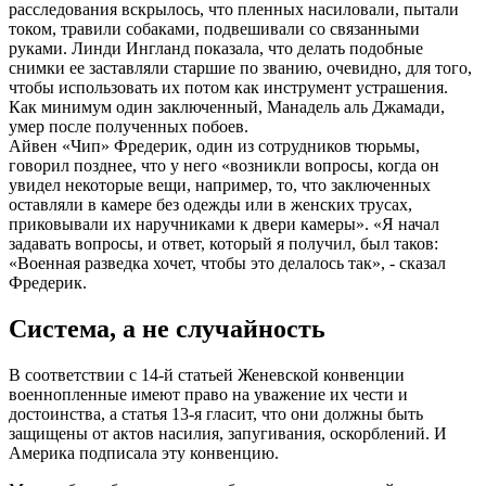
расследования вскрылось, что пленных насиловали, пытали
током, травили собаками, подвешивали со связанными
руками. Линди Ингланд показала, что делать подобные
снимки ее заставляли старшие по званию, очевидно, для того,
чтобы использовать их потом как инструмент устрашения.
Как минимум один заключенный, Манадель аль Джамади,
умер после полученных побоев.
Айвен «Чип» Фредерик, один из сотрудников тюрьмы,
говорил позднее, что у него «возникли вопросы, когда он
увидел некоторые вещи, например, то, что заключенных
оставляли в камере без одежды или в женских трусах,
приковывали их наручниками к двери камеры». «Я начал
задавать вопросы, и ответ, который я получил, был таков:
«Военная разведка хочет, чтобы это делалось так», - сказал
Фредерик.
Система, а не случайность
В соответствии с 14-й статьей Женевской конвенции
военнопленные имеют право на уважение их чести и
достоинства, а статья 13-я гласит, что они должны быть
защищены от актов насилия, запугивания, оскорблений. И
Америка подписала эту конвенцию.