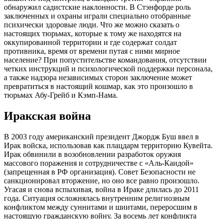
обнаружил садистские наклонности. В Стэнфорде роль
заключенных и охраны играли специально отобранные
психически здоровые люди. Что же можно сказать о
настоящих тюрьмах, которые к тому же находятся на
оккупированной территории и где содержат солдат
противника, время от времени путая с ними мирное
население? При попустительстве командования, отсутствии
четких инструкций и психологической поддержки персонала,
а также надзора независимых сторон заключение может
превратиться в настоящий кошмар, как это произошло в
тюрьмах Абу-Грейб и Кэмп-Нама.
Иракская война
В 2003 году американский президент Джордж Буш ввел в
Ирак войска, использовав как плацдарм территорию Кувейта.
Ирак обвинили в возобновлении разработок оружия
массового поражения и сотрудничестве с «Аль-Каидой»
(запрещенная в РФ организация). Совет Безопасности не
санкционировал вторжение, но оно все равно произошло.
Угасая и снова вспыхивая, война в Ираке длилась до 2011
года. Ситуация осложнялась внутренним религиозным
конфликтом между суннитами и шиитами, переросшим в
настоящую гражданскую войну. За восемь лет конфликта