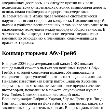
американцам досталось, как следует: против них вели
полномасштабную партизанскую войну, минировали дороги,
использовали снайперов и террористов-смертников.
За время войны в Ираке права человека систематически
нарушались всеми сторонами конфликта. Похищения людей,
пытки и убийства военнопленных, в том числе записанные на
видеопленку, возмущали международную общественность. В
частности, были преданы огласке зверства американских
военных по отношению к пленникам, содержавшимся в
иракских тюрьмах.
Кошмар тюрьмы Абу-Грейб
В апреле 2004 года американский канал СВС показал
скандальный сюжет о пытках заключённых тюрьмы Абу-
Грейб, в которой содержали иракцев, обвиняющихся в
совершении преступлений против сил западной коалиции.
Печально известная как центр пыток Саддама Хуссейна
тюрьма, сменив хозяина, не сменила свое предназначение.
Фотографии, показанные в сюжете, опубликовал журнал
New Yorker. Снимки вызвали настоящий шок.
Военнослужащие Сабрина Харман, Чарльз Греннер и Линди
Ингланд позировали на фоне избитых, связанных, раздетых
заключенных в унизительных позах. Во время дальнейшего