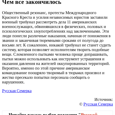
Чем все закончилось
Общественный резонанс, протесты Международного
Красного Креста и усилия независимых юристов заставили
военный трибунал рассмотреть дела 11 американских
военнослужащих, обвинявшихся в физических, половых и
психологических злоупотреблениях над заключенными. Эти
люди понесли различные наказания, начиная от понижения в
звании и заканчивая тюремными сроками от полугода до
восьми лет. К сожалению, никакой трибунал не станет судить
систему, которая позволяет исполнителям творить подобные
вещи. Сломленного пытками человека проще допрашивать,
пытки можно использовать как инструмент устрашения и
оказания давления на жителей оккупированных территорий.
Вероятно, именно по этой причине американское
командование поощряло творимый в тюрьмах произвол и
жестко пресекало попытки персонала сообщить о
нарушениях.
Русская Семерка
Источник:
©
Русская Семерка
Читайте также: выбор редакции "
Русской