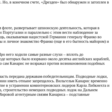
. Но, в конечном счете, «Дрезден» был обнаружен и затоплен в
м флоте, развертывает шпионскую деятельность, которая в
 Португалии и параллельно с этим вести наблюдение за
щь, оказываемая нацистской Германии генералу Франко во
 и личное знакомство Франко (еще в его бытность майором) и
Про него ходили самые разные слухи – вплоть до
де которых было взорвано около десятка английских кораблей,
 что сам Канарис не возражал против возникновения подобных
, часть передана державам-победительницам. Подводные лодки,
ании иметь отныне запрещалось. Вильгельм Канарис временно
астие в устранении коминтерновских лидеров Карла Либкнехта и
ора, строительство немецких подводных лодок на Дальнем
ировой агентурным связям Канариса – подставные