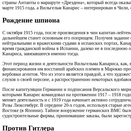
страны Антанты о маршруте «Дрездена», который всегда оказыва
марте 1915 года, а Вильгельм Канарис – интернирован в Чили, 
Рождение шпиона
С октября 1915 года, после произведения в чин капитан-лейте
дальнейшем станет основным его поприщем. Получив задание 
нейтральными и вражескими судами в испанских портах, Кана
время гражданской войны в Испании, далеко не в последнюю о
Канариса, завязавшееся именно тогда.
Этот период жизни и деятельности Вильгельма Канариса, как, 
финансирования им восстаний арабских племен в Марокко проти
вербовки агентов. Что из этого является правдой, а что худо
слухов о своей персоне, а распространению некоторых вдобаво
После капитуляции Германии и подписания Версальского мирног
которыми Канарис командовал на протяжении 1917 – 1918 год
меняет деятельность и с 1919 года начинает активно сотрудни
Розы Люксембург. В середине 20-х годов, используя старые аг
Востоке (в Японии). Тайное вооружение германских ВМС был
судостроительные фирмы, принимавшие заказы, были зарегистр
Против Гитлера