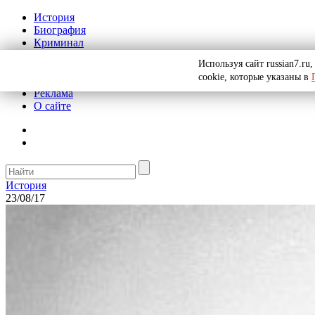
История
Биография
Криминал
СССР
Используя сайт russian7.r
Тайны
cookie, которые указаны в
Рекомендации
Реклама
О сайте
История
23/08/17