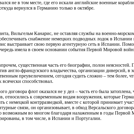
лся не в том месте, где его искали английские военные корабли
откуда вернулся в Германию только в октябре.
нанта, Вильгельм Канарис, не оставляя службы на военно-морско
обеспечивать снабжение немецких подводных лодок в Испании и
рис выстраивает свою первую агентурную сеть в Испании. Помо
чередь имела в своем основании события Первой Мировой войны
впрочем, существенная часть его биографии, полон неясностей. 
в англо-французского владычества, организации диверсий, в хо
жественным преувеличением, сегодня судить сложно – тем более,
к всячески способствовал.
о договора флот оказался не у дел – часть его была затоплена
ов, относились к современным видам вооружения, которые Герм
чать с немецкой контрразведкой, вместе с которой принимает уч
ентурные связи, он организовывает, в обход Версальского догов
о возможным во многом благодаря налаженным в годы Первой М
ированы, в том числе, в Испании и Португалии.