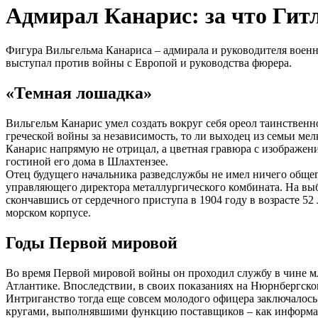
Адмирал Канарис: за что Гитл
Фигура Вильгельма Канариса – адмирала и руководителя военн
выступал против войны с Европой и руководства фюрера.
«Темная лошадка»
Вильгельм Канарис умел создать вокруг себя ореол таинственн
греческой войны за независимость, то ли выходец из семьи ме
Канарис напрямую не отрицал, а цветная гравюра с изображени
гостиной его дома в Шлахтензее.
Отец будущего начальника разведслужбы не имел ничего общег
управляющего директора металлургического комбината. На выб
скончавшись от сердечного приступа в 1904 году в возрасте 52
морском корпусе.
Годы Первой мировой
Во время Первой мировой войны он проходил службу в чине мл
Атлантике. Впоследствии, в своих показаниях на Нюрнбергско
Интриганство тогда еще совсем молодого офицера заключалос
кругами, выполнявшими функцию поставщиков – как информаци