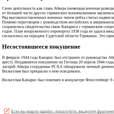
Свою деятельность как глава Абвера (немецкая военная развед
от большей части других германских военачальников заключала
Ряд высокопоставленных военных чинов рейха считал надвигаю
Помимо переговоров с руководством английских и американски
сохранились свидетельства связи Канариса с германским сопр
годов. План вооруженного переворота 1938 года не удался вви
согласились на передачу Судетской области Германии. Это прив
Несостоявшееся покушение
В феврале 1944 года Канарис был отстранен от руководства А
арест). Неудавшееся покушение на Гитлера 20 апреля 1944 год
лагерей Абвера сотрудники РСХА обнаружили личный дневник 
Вильгельм был прекрасно о нем осведомлен.
Вильгельм Канарис был повешен в концлагере Флоссенбюрг 9 а