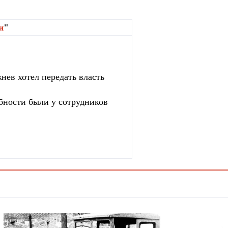
и
"
нев хотел передать власть
бности были у сотрудников