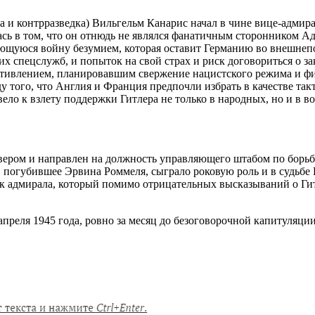
ка и контрразведка) Вильгельм Канарис начал в чине вице-адмир
сь в том, что он отнюдь не являлся фанатичным сторонником Ад
щуюся войну безумием, которая оставит Германию во внешнепол
х спецслужб, и попыток на свой страх и риск договориться о з
отивлением, планировавшим свержение нацистского режима и фи
ду того, что Англия и Франция предпочли избрать в качестве т
ело к взлету поддержки Гитлера не только в народных, но и в в
бвером и направлен на должность управляющего штабом по борь
а, погубившее Эрвина Роммеля, сыграло роковую роль и в судьбе
адмирала, который помимо отрицательных высказываний о Гитле
преля 1945 года, ровно за месяц до безоговорочной капитуляц