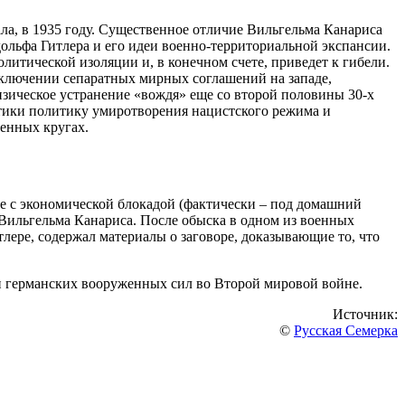
ала, в 1935 году. Существенное отличие Вильгельма Канариса
ольфа Гитлера и его идеи военно-территориальной экспансии.
итической изоляции и, в конечном счете, приведет к гибели.
аключении сепаратных мирных соглашений на западе,
зическое устранение «вождя» еще со второй половины 30-х
актики политику умиротворения нацистского режима и
оенных кругах.
бе с экономической блокадой (фактически – под домашний
 Вильгельма Канариса. После обыска в одном из военных
ре, содержал материалы о заговоре, доказывающие то, что
ии германских вооруженных сил во Второй мировой войне.
Источник:
©
Русская Семерка