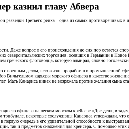
ер казнил главу Абвера
ой разведки Третьего рейха – одна из самых противоречивых в 
ости. Даже вопрос о его происхождения до сих пор остается спо
лких североитальянских торговцев, осевших в Германии в Новое
ем греческого флотоводца, которую адмирал, словно гоголевский
о с военным делом, всю жизнь проработал в промышленной сфер
ор Вильгельмом карьеры морского офицера в качестве жизненно
 лет. Мать Канариса никак не возражала против желания сына ст
адшего офицера на легком морском крейсере «Дрезден», в задач
м трибунале, некоторые сослуживцы Канариса утверждали, что 
ь в первую очередь в его удивительной способности к выстраи
и, так и предметов снабжения для крейсера. С помощью этих с