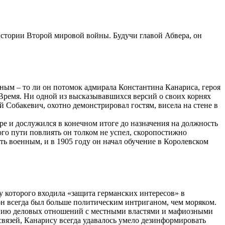
истории Второй мировой войны. Будучи главой Абвера, он
рным – то ли он потомок адмирала Константина Канариса, героя
 Время. Ни одной из высказывавшихся версий о своих корнях
 Собакевич, охотно демонстрировал гостям, висела на стене в
е и дослужился в конечном итоге до назначения на должность
го пути повлиять он толком не успел, скоропостижно
ать военным, и в 1905 году он начал обучение в Королевском
у которого входила «защита германских интересов» в
он всегда был больше политическим интриганом, чем моряком.
ванию деловых отношений с местными властями и мафиозными
вязей, Канарису всегда удавалось умело дезинформировать