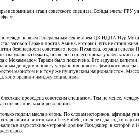
иры вспоминали атаки советского спецназа. Бойцы элиты ГРУ у
ифрам.
истане между первым Генеральным секретарем ЦК НДПА Нур Мох
 стал заговор Тараки против Амина, который чуть не стоил жизн
антии безопасности советского посла Пузанова, охрана генсек
льства удалось сбежать, после чего по его приказу кабульский г
года с Мохаммадом Тараки было покончено. Его задушил капитан 
главным доводом в пользу устранения нового афганского лидера
га костей маоистом и к тому же пуштунским националистом. Мас
да, явно вредили имиджу социализма.
 блестяще проведена советским спецназом. Тем не менее, междо
ула после апрельской революции.
олько подлил масла в огонь. По словам историков, афганцы ув
старевшими винтовками Lee-Enfield, но через два года в парти
вались в двухсоткилометровой долине Панджшер, в которой с 1
жестокого.