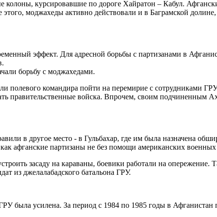
е колоны, курсировавшие по дороге Хайратон – Кабул. Афганск
е этого, моджахеды активно действовали и в Баграмской долине
еменный эффект. Для адресной борьбы с партизанами в Афганис
в.
ачали борьбу с моджахедами.
ли полевого командира пойти на перемирие с сотрудниками ГРУ
овать правительственные войска. Впрочем, своим подчиненным Ах
или в другое место - в Гульбахар, где им была назначена обшир
ак как афганские партизаны не без помощи американских военны
троить засаду на караваны, боевики работали на опережение. Та
дат из джелалабадского батальона ГРУ.
РУ была усилена. За период с 1984 по 1985 годы в Афганистан 