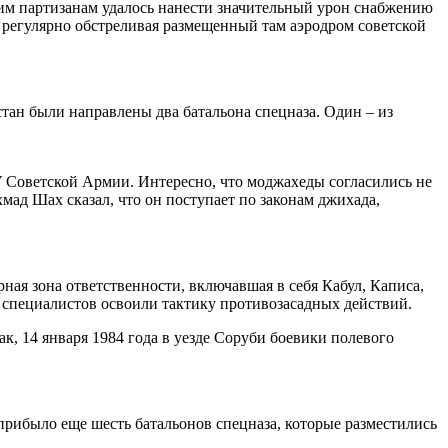
им партизанам удалось нанести значительный урон снабжению
, регулярно обстреливая размещенный там аэродром советской
тан были направлены два батальона спецназа. Один – из
 Советской Армии. Интересно, что моджахеды согласились не
мад Шах сказал, что он поступает по законам джихада,
ная зона ответственности, включавшая в себя Кабул, Каписа,
х специалистов освоили тактику противозасадных действий.
к, 14 января 1984 года в уезде Соруби боевики полевого
прибыло еще шесть батальонов спецназа, которые разместились