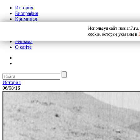
История
Биография
Криминал
СССР
Используя сайт russian7.r
Тайны
cookie, которые указаны в
Рекомендации
Реклама
О сайте
История
06/08/16