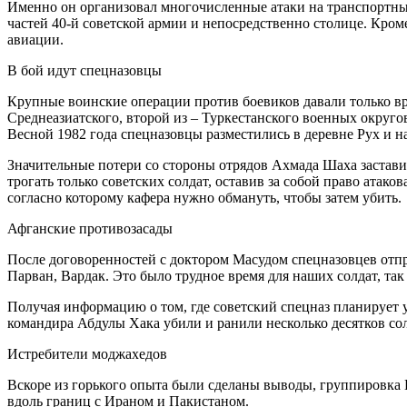
Именно он организовал многочисленные атаки на транспортны
частей 40-й советской армии и непосредственно столице. Кром
авиации.
В бой идут спецназовцы
Крупные воинские операции против боевиков давали только вр
Среднеазиатского, второй из – Туркестанского военных округо
Весной 1982 года спецназовцы разместились в деревне Рух и н
Значительные потери со стороны отрядов Ахмада Шаха застави
трогать только советских солдат, оставив за собой право атак
согласно которому кафера нужно обмануть, чтобы затем убить.
Афганские противозасады
После договоренностей с доктором Масудом спецназовцев отправ
Парван, Вардак. Это было трудное время для наших солдат, т
Получая информацию о том, где советский спецназ планирует ус
командира Абдулы Хака убили и ранили несколько десятков сол
Истребители моджахедов
Вскоре из горького опыта были сделаны выводы, группировка Г
вдоль границ с Ираном и Пакистаном.