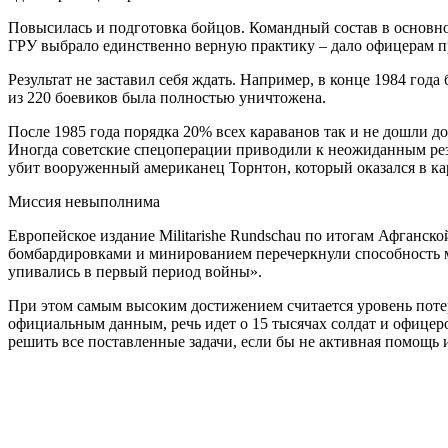
Повысилась и подготовка бойцов. Командный состав в основно
ГРУ выбрало единственно верную практику – дало офицерам пр
Результат не заставил себя ждать. Например, в конце 1984 год
из 220 боевиков была полностью уничтожена.
После 1985 года порядка 20% всех караванов так и не дошли 
Иногда советские спецоперации приводили к неожиданным резу
убит вооруженный американец Торнтон, который оказался в ка
Миссия невыполнима
Европейское издание Militarishe Rundschau по итогам Афганск
бомбардировками и минированием перечеркнули способность м
упивались в первый период войны».
При этом самым высоким достижением считается уровень потер
официальным данным, речь идет о 15 тысячах солдат и офицеро
решить все поставленные задачи, если бы не активная помощь