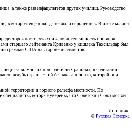
ища, а также разведфакультетов других училищ. Руководство
ане, в котором еще никогда не было европейцев. В итоге колона
предосторожности, что снижало интенсивность поставок.
цами старшего лейтенанта Кривенко у кишлака Тахсильдар был
стии граждан США на стороне исламистов.
 спецназа во многих приграничных районах, в сочетании с
нов вглубь страны с той безнаказанностью, которой они
мной территории и горного рельефа местности. По
ие специалисты, которые уверены, что Советский Союз мог бы
Источник:
©
Русская Семерка