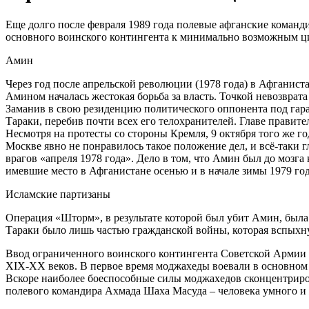
Еще долго после февраля 1989 года полевые афганские команд
основного воинского контингента к минимально возможным ц
Амин
Через год после апрельской революции (1978 года) в Афган
Амином началась жестокая борьба за власть. Точкой невозврата
Заманив в свою резиденцию политического оппонента под гар
Тараки, перебив почти всех его телохранителей. Главе правите
Несмотря на протесты со стороны Кремля, 9 октября того же 
Москве явно не понравилось такое положение дел, и всё-таки 
врагов «апреля 1978 года». Дело в том, что Амин был до моз
имевшие место в Афганистане осенью и в начале зимы 1979 го
Исламские партизаны
Операция «Шторм», в результате которой был убит Амин, была
Тараки было лишь частью гражданской войны, которая вспыхн
Ввод ограниченного воинского контингента Советской Армии т
XIX-XX веков. В первое время моджахеды воевали в основном у
Вскоре наиболее боеспособные силы моджахедов сконцентриро
полевого командира Ахмада Шаха Масуда – человека умного и 