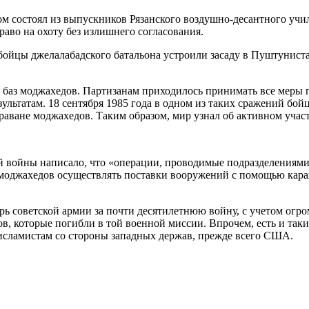
м состоял из выпускников Рязанского воздушно-десантного учил
аво на охоту без излишнего согласования.
а бойцы джелалабадского батальона устроили засаду в Пуштунист
до баз моджахедов. Партизанам приходилось принимать все меры 
льтатам. 18 сентября 1985 года в одном из таких сражений бой
раване моджахедов. Таким образом, мир узнал об активном уча
ой войны написало, что «операции, проводимые подразделениями
оджахедов осуществлять поставки вооружений с помощью карава
ь советской армии за почти десятилетнюю войну, с учетом огро
в, которые погибли в той военной миссии. Впрочем, есть и так
 исламистам со стороны западных держав, прежде всего США.