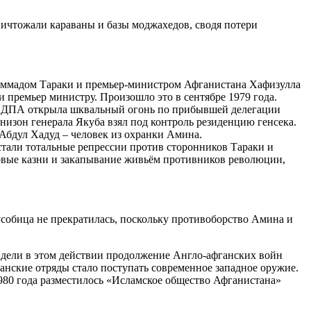
ничтожали караваны и базы моджахедов, сводя потери
аммадом Тараки и премьер-министром Афганистана Хафизулла
и премьер министру. Произошло это в сентябре 1979 года.
а НДПА открыла шквальный огонь по прибывшей делегации
арнизон генерала Якуба взял под контроль резиденцию генсека.
Абдул Хадуд – человек из охранки Амина.
 стали тотальные репрессии против сторонников Тараки и
совые казни и закапывание живьём противников революции,
усобица не прекратилась, поскольку противоборство Амина и
идели в этом действии продолжение Англо-афганских войн
занские отряды стало поступать современное западное оружие.
980 года разместилось «Исламское общество Афганистана»