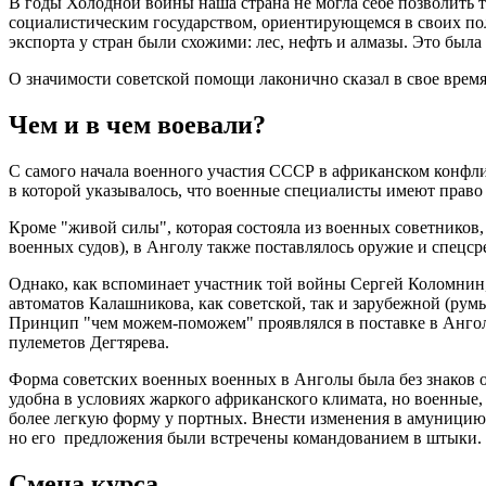
В годы Холодной войны наша страна не могла себе позволить 
социалистическим государством, ориентирующемся в своих по
экспорта у стран были схожими: лес, нефть и алмазы. Это была
О значимости советской помощи лаконично сказал в свое вре
Чем и в чем воевали?
С самого начала военного участия СССР в африканском конфли
в которой указывалось, что военные специалисты имеют право
Кроме "живой силы", которая состояла из военных советников
военных судов), в Анголу также поставлялось оружие и спецср
Однако, как вспоминает участник той войны Сергей Коломнин,
автоматов Калашникова, как советской, так и зарубежной (рум
Принцип "чем можем-поможем" проявлялся в поставке в Анго
пулеметов Дегтярева.
Форма советских военных военных в Анголы была без знаков о
удобна в условиях жаркого африканского климата, но военные,
более легкую форму у портных. Внести изменения в амуницию 
но его предложения были встречены командованием в штыки. 
Смена курса