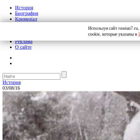
История
Биография
Криминал
СССР
Используя сайт russian7.r
Тайны
cookie, которые указаны в
Рекомендации
Реклама
О сайте
История
03/08/16