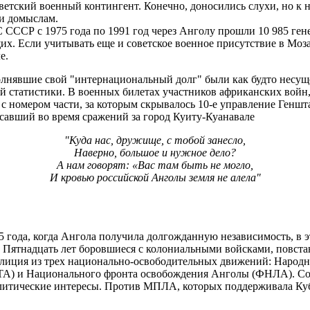
етский военный контингент. Конечно, доносились слухи, но к
 и домыслам.
 СССР с 1975 года по 1991 год через Анголу прошли 10 985 ген
х. Если учитывать еще и советское военное присутствие в Моза
е.
олнявшие свой "интернациональный долг" были как будто несущ
ой статистики. В военных билетах участников африканских войн,
с номером части, за которым скрывалось 10-е управление Геншт
авший во время сражений за город Куиту-Куанавале
"Куда нас, дружище, с тобой занесло,
Наверно, большое и нужное дело?
А нам говорят: «Вас там быть не могло,
И кровью российской Анголы земля не алела"
75 года, когда Ангола получила долгожданную независимость, в 
 Пятнадцать лет боровшиеся с колониальными войсками, повстанц
оалиция из трех национально-освободительных движений: Наро
ТА) и Национального фронта освобождения Анголы (ФНЛА). С
ополитические интересы. Против МПЛА, которых поддерживала 