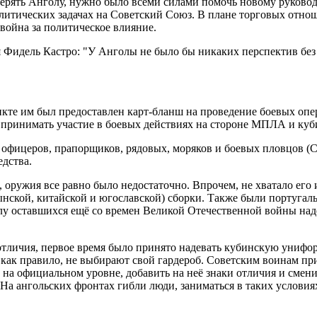
терять Анголу, нужно было всеми силами помочь новому руковод
литических задачах на Советский Союз. В плане торговых отно
 война за политическое влияние.
мя Фидель Кастро: "У Анголы не было бы никаких перспектив б
кте им был предоставлен карт-бланш на проведение боевых опе
 принимать участие в боевых действиях на стороне МПЛА и куб
, офицеров, прапорщиков, рядовых, моряков и боевых пловцов (
едства.
 оружия все равно было недостаточно. Впрочем, не хватало его 
ынской, китайской и югославской) сборки. Также были португал
лу оставшихся ещё со времен Великой Отечественной войны на
тличия, первое время было принято надевать кубинскую унифор
 как правило, не выбирают свой гардероб. Советским воинам при
на официальном уровне, добавить на неё знаки отличия и смен
На ангольских фронтах гибли люди, заниматься в таких услови