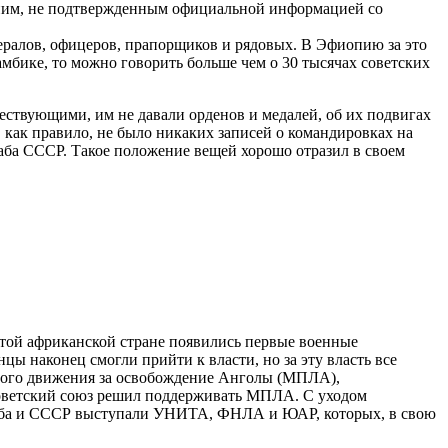
 ним, не подтвержденным официальной информацией со
ералов, офицеров, прапорщиков и рядовых. В Эфиопию за это
мбике, то можно говорить больше чем о 30 тысячах советских
ествующими, им не давали орденов и медалей, об их подвигах
 как правило, не было никаких записей о командировках на
аба СССР. Такое положение вещей хорошо отразил в своем
этой африканской стране появились первые военные
ы наконец смогли прийти к власти, но за эту власть все
дного движения за освобождение Анголы (МПЛА),
оветский союз решил поддерживать МПЛА. С уходом
Куба и СССР выступали УНИТА, ФНЛА и ЮАР, которых, в свою