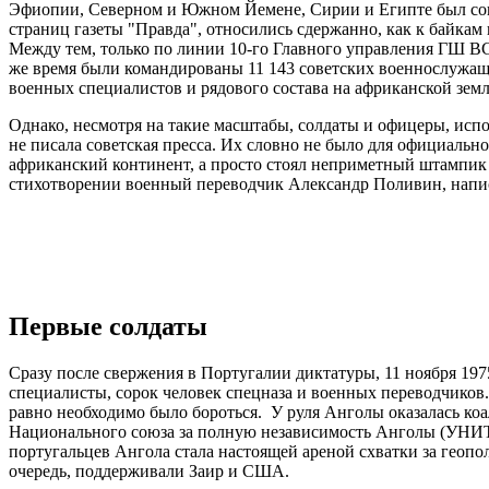
Эфиопии, Северном и Южном Йемене, Сирии и Египте был сов
страниц газеты "Правда", относились сдержанно, как к байкам
Между тем, только по линии 10-го Главного управления ГШ ВС
же время были командированы 11 143 советских военнослужащи
военных специалистов и рядового состава на африканской земл
Однако, несмотря на такие масштабы, солдаты и офицеры, исп
не писала советская пресса. Их словно не было для официальн
африканский континент, а просто стоял неприметный штампик 
стихотворении военный переводчик Александр Поливин, напис
Первые солдаты
Сразу после свержения в Португалии диктатуры, 11 ноября 19
специалисты, сорок человек спецназа и военных переводчиков.
равно необходимо было бороться. У руля Анголы оказалась к
Национального союза за полную независимость Анголы (УНИ
португальцев Ангола стала настоящей ареной схватки за ге
очередь, поддерживали Заир и США.