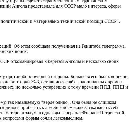
ству страны, сделать страну эталонным африканским
шений Ангола представляла для СССР мало интереса, сферы
ез политической и материально-технической помощи СССР".
раций. Об этом сообщала полученная из Генштаба телеграмма,
инских войск.
СССР откомандировал к берегам Анголы и несколько своих
и у противоборствующей стороны. Больше всего было, конечно,
ьские винтовки Ж-3, оставшиеся ещё с колониальных времен.
дежных, но несколько устаревших к тому времени ППД, ППШ и
му, так называемую "верде оливо". Она была не слишком
ходилось прибегать к армейской смекалке, заказывать себе
ить материал задумал однажды генерал-лейтенант Петровский,
ях вопросами формы сочли легкомыслием.