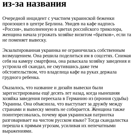
из-за названия
Очередной инцидент с участием украинской беженки
произошел в центре Берлина. Увидев на кафе надпись
«Россия», выполненную в цветах российского триколора,
женщина начала угрожать хозяйке визитом «братков», если та
не поменяет вывеску.
Экзальтированная украинка не ограничилась собственным
возмущением. Она решила поделиться им в соцсетях. Снимая
себя на камеру смартфона, она разыскала хозяйку заведения и
устроила ей скандал, не смутившись даже тем
обстоятельством, что владелица кафе на руках держала
грудного ребенка.
Оказалось, что название и дизайн вывески были
зарегистрированы ещё десять лет назад, когда нынешняя
хозяйка заведения переехала в Германию из (ирония судьбы)
Украины. Она объяснила, что выступает за дружбу между
странами и вывеску менять не собирается. Женщина также
поинтересовалась, почему ярая украинская патриотка
разговаривает на чистом русском языке? Тогда скандалистка
перешла к прямым угрозам, усиливая их непечатными
выражениями.