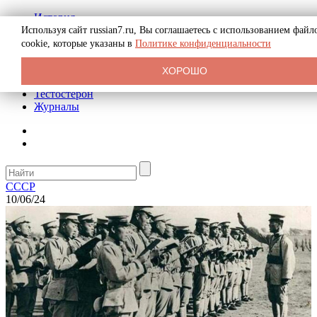
История
Биография
Используя сайт russian7.ru, Вы соглашаетесь с использованием файл
Криминал
cookie, которые указаны в
Политике конфиденциальности
Реклама на сайте
О сайте
ХОРОШО
Рекомендательные статьи
Тестостерон
Журналы
СССР
10/06/24