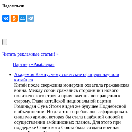
Поделиться:
Читать рекламные статьи! »
Партнер «Рамблера»
Академия Вампу: чему советские офицеры научили
китайцев
Китай после свержения монархии охватила гражданская
война. Между собой сражались сторонники нового
политического строя и приверженцы возвращения к
старому. Глава китайской национальной партии
Гоминьдан Сунь Ятсен видел же будущее Поднебесной
в объединении. Но для этого требовалось сформировать
сильную армию, которая бы стала надёжной опорой в
осуществлении амбициозных планов. Для этого при
поддержке Советского Союза была создана военная