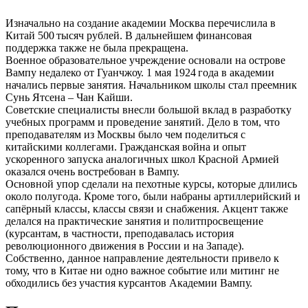
Изначально на создание академии Москва перечислила в
Китай 500 тысяч рублей. В дальнейшем финансовая
поддержка также не была прекращена.
Военное образовательное учреждение основали на острове
Вампу недалеко от Гуанчжоу. 1 мая 1924 года в академии
начались первые занятия. Начальником школы стал преемник
Сунь Ятсена – Чан Кайши.
Советские специалисты внесли большой вклад в разработку
учебных программ и проведение занятий. Дело в том, что
преподавателям из Москвы было чем поделиться с
китайскими коллегами. Гражданская война и опыт
ускоренного запуска аналогичных школ Красной Армией
оказался очень востребован в Вампу.
Основной упор сделали на пехотные курсы, которые длились
около полугода. Кроме того, были набраны артиллерийский и
сапёрный классы, классы связи и снабжения. Акцент также
делался на практические занятия и политпросвещение
(курсантам, в частности, преподавалась история
революционного движения в России и на Западе).
Собственно, данное направление деятельности привело к
тому, что в Китае ни одно важное событие или митинг не
обходились без участия курсантов Академии Вампу.