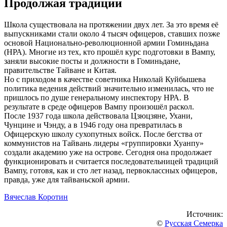
Продолжая традиции
Школа существовала на протяжении двух лет. За это время её
выпускниками стали около 4 тысяч офицеров, ставших позже
основой Национально-революционной армии Гоминьдана
(НРА). Многие из тех, кто прошёл курс подготовки в Вампу,
заняли высокие посты и должности в Гоминьдане,
правительстве Тайване и Китая.
Но с приходом в качестве советника Николай Куйбышева
политика ведения действий значительно изменилась, что не
пришлось по душе генеральному инспектору НРА. В
результате в среде офицеров Вампу произошёл раскол.
После 1937 года школа действовала Цзюцзяне, Ухани,
Чунцине и Чэнду, а в 1946 году она превратилась в
Офицерскую школу сухопутных войск. После бегства от
коммунистов на Тайвань лидеры «группировки Хуанпу»
создали академию уже на острове. Сегодня она продолжает
функционировать и считается последовательницей традиций
Вампу, готовя, как и сто лет назад, первоклассных офицеров,
правда, уже для тайваньской армии.
Вячеслав Коротин
Источник:
©
Русская Семерка