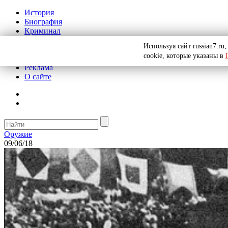
История
Биография
Криминал
СССР
Используя сайт russian7.r
Тайны
cookie, которые указаны в
Рекомендации
Реклама
О сайте
Оружие
09/06/18