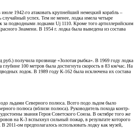
 июле 1942-го атаковать крупнейший немецкий корабль –
 случайный успех. Тем не менее, лодка имела четыре
 за подводными лодками Uj 1110. Кроме того артиллерийским
расного Знамени. В 1954 г. лодка была выведена из состава
 руб.) получила прозвище «Золотая рыбка». В 1969 году лодка
 глубине 100 метров была достигнута скорость в 83 км/час. На
дводных лодок. В 1989 году К-162 была исключена их состава
д подо льдами Северного полюса. Всего подо льдом было
верного полюса (вблизи полюса). Руководитель похода контр-
 удостоены звания Героя Советского Союза. В октябре того же
ровов на К-3 вспыхнул сильный пожар, в результате которого
. В 2011-ом предполагалось использовать лодку как музей,