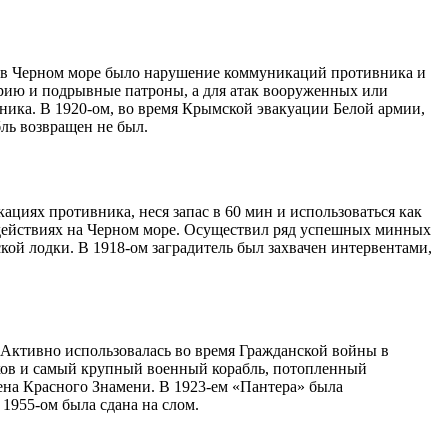
к в Черном море было нарушение коммуникаций противника и
ерию и подрывные патроны, а для атак вооруженных или
ника. В 1920-ом, во время Крымской эвакуации Белой армии,
ль возвращен не был.
циях противника, неся запас в 60 мин и использоваться как
х действиях на Черном море. Осуществил ряд успешных минных
кой лодки. В 1918-ом заградитель был захвачен интервентами,
. Активно использовалась во время Гражданской войны в
иков и самый крупный военный корабль, потопленный
ена Красного Знамени. В 1923-ем «Пантера» была
 1955-ом была сдана на слом.