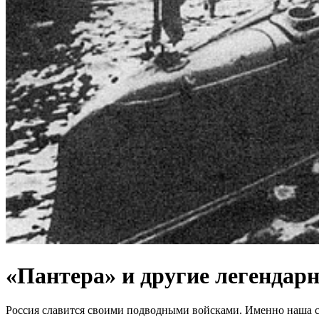
«Пантера» и другие легендар
Россия славится своими подводными войсками. Именно наша су