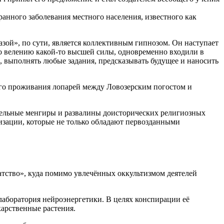
анного заболевания местного населения, известного как
зой», по сути, является коллективным гипнозом. Он наступает
 по велению какой-то высшей силы, одновременно входили в
ой, выполнять любые задания, предсказывать будущее и наносить
ого проживания лопарей между Ловозерским погостом и
тельные менгиры и развалины доисторических религиозных
лизации, которые не только обладают первозданными
тство», куда помимо увлечённых оккультизмом деятелей
лаборатория нейроэнергетики. В целях конспирации её
карственные растения.