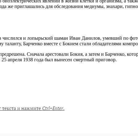
 биоэлектрических явлений в жизни клетки и организма, а так
юда же приглашались для обследования медиумы, знахари, гипн
ев числился и лопырьский шаман Иван Данилов, умевший по фот
му таланту, Барченко вместе с Бокием стали обладателями ком
а предрешена. Сначала арестовали Бокия, а затем и Барченко, к
 25 апреля 1938 года был вынесен смертный приговор.