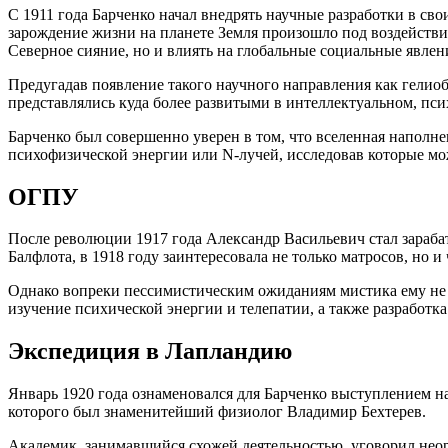
С 1911 года Барченко начал внедрять научные разработки в сво
зарождение жизни на планете Земля произошло под воздействи
Северное сияние, но и влиять на глобальные социальные явлен
Предугадав появление такого научного направления как гелиоб
представлялись куда более развитыми в интеллектуальном, пс
Барченко был совершенно уверен в том, что вселенная наполн
психофизической энергии или N-лучей, исследовав которые мо
ОГПУ
После революции 1917 года Александр Васильевич стал зараба
Балфлота, в 1918 году заинтересовала не только матросов, но 
Однако вопреки пессимистическим ожиданиям мистика ему не с
изучение психической энергии и телепатии, а также разработк
Экспедиция в Лапландию
Январь 1920 года ознаменовался для Барченко выступлением н
которого был знаменитейший физиолог Владимир Бехтерев.
Академик, занимавшийся схожей деятельностью, уговорил неор