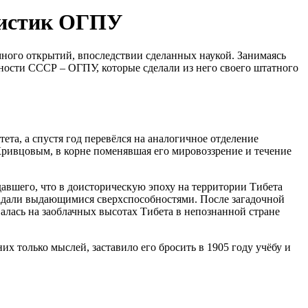
мистик ОГПУ
много открытий, впоследствии сделанных наукой. Занимаясь
сности СССР – ОГПУ, которые сделали из него своего штатного
ета, а спустя год перевёлся на аналогичное отделение
ривцовым, в корне поменявшая его мировоззрение и течение
авшего, что в доисторическую эпоху на территории Тибета
ладали выдающимися сверхспособностями. После загадочной
алась на заоблачных высотах Тибета в непознанной стране
х только мыслей, заставило его бросить в 1905 году учёбу и