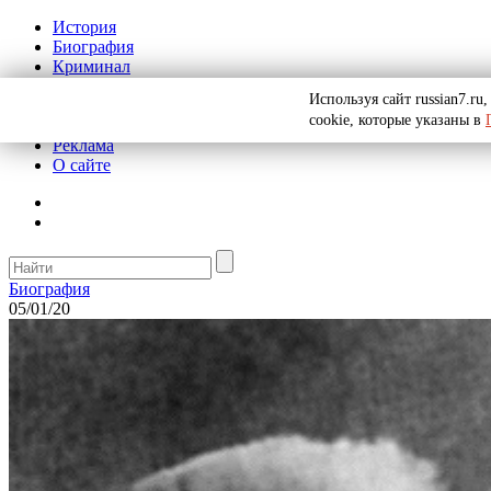
История
Биография
Криминал
СССР
Используя сайт russian7.r
Тайны
cookie, которые указаны в
Рекомендации
Реклама
О сайте
Биография
05/01/20