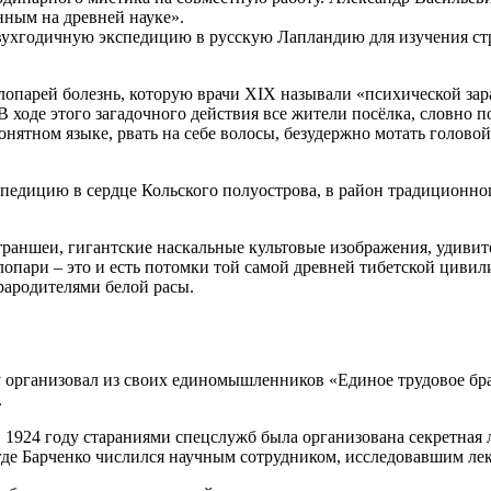
нным на древней науке».
двухгодичную экспедицию в русскую Лапландию для изучения стр
опарей болезнь, которую врачи XIX называли «психической зара
 В ходе этого загадочного действия все жители посёлка, словно
понятном языке, рвать на себе волосы, безудержно мотать голов
спедицию в сердце Кольского полуострова, в район традиционн
раншеи, гигантские наскальные культовые изображения, удиви
лопари – это и есть потомки той самой древней тибетской циви
рародителями белой расы.
 организовал из своих единомышленников «Единое трудовое бра
.
 1924 году стараниями спецслужб была организована секретная 
 где Барченко числился научным сотрудником, исследовавшим ле