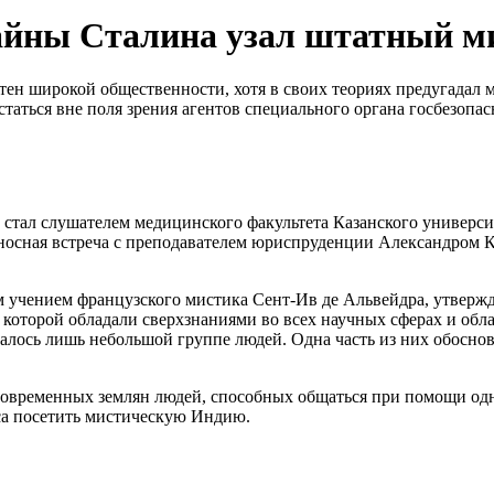
тайны Сталина узал штатный 
тен широкой общественности, хотя в своих теориях предугадал 
таться вне поля зрения агентов специального органа госбезопа
 стал слушателем медицинского факультета Казанского университ
носная встреча с преподавателем юриспруденции Александром К
м учением французского мистика Сент-Ив де Альвейдра, утвержд
 которой обладали сверхзнаниями во всех научных сферах и об
алось лишь небольшой группе людей. Одна часть из них обоснов
современных землян людей, способных общаться при помощи одни
оса посетить мистическую Индию.