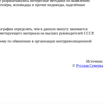
же разрабатывались интересные методики по выявлению
отизёры, ясновидцы и прочие индивиды, наделённые
ографии определять, чем в данную минуту занимается
прометирующего материала на высших руководителей СССР.
оторому по обвинению в организации контрреволюционной
Источник:
©
Русская Семерка