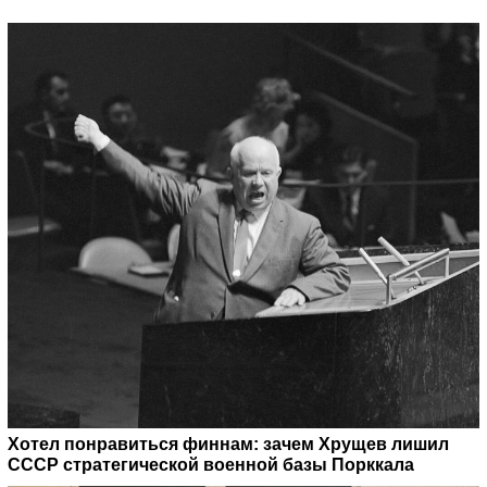
Хотел понравиться финнам: зачем Хрущев лишил
СССР стратегической военной базы Порккала