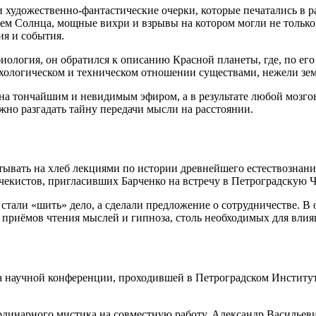
и художественно-фантастические очерки, которые печатались в р
ем Солнца, мощные вихри и взрывы на котором могли не только
ия и события.
иология, он обратился к описанию Красной планеты, где, по ег
ихологическом и техническом отношении существами, нежели зем
ена тончайшим и невидимым эфиром, а в результате любой мозго
жно разгадать тайну передачи мысли на расстоянии.
тывать на хлеб лекциями по истории древнейшего естествознани
и чекистов, пригласивших Барченко на встречу в Петроградскую 
тали «шить» дело, а сделали предложение о сотрудничестве. В 
а приёмов чтения мыслей и гипноза, столь необходимых для вли
а научной конференции, проходившей в Петроградском Институте
динарного мистика на совместную работу. Александр Васильеви