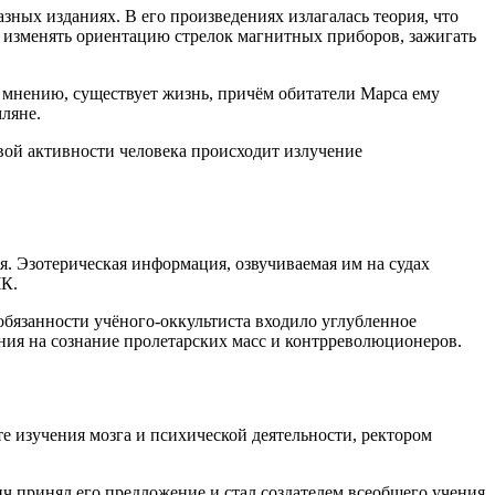
азных изданиях. В его произведениях излагалась теория, что
 изменять ориентацию стрелок магнитных приборов, зажигать
о мнению, существует жизнь, причём обитатели Марса ему
ляне.
вой активности человека происходит излучение
я. Эзотерическая информация, озвучиваемая им на судах
ЧК.
обязанности учёного-оккультиста входило углубленное
яния на сознание пролетарских масс и контрреволюционеров.
 изучения мозга и психической деятельности, ректором
ч принял его предложение и стал создателем всеобщего учения