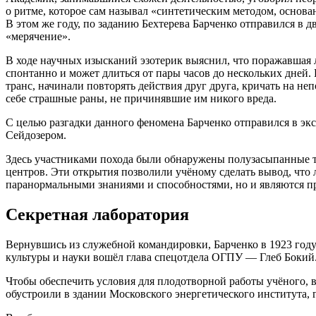
о ритме, которое сам называл «синтетическим методом, основа
В этом же году, по заданию Бехтерева Барченко отправился в 
«мерячение».
В ходе научных изысканий эзотерик выяснил, что поражавшая л
спонтанно и может длиться от пары часов до нескольких дней.
транс, начинали повторять действия друг друга, кричать на не
себе страшные раны, не причинявшие им никого вреда.
С целью разгадки данного феномена Барченко отправился в эк
Сейдозером.
Здесь участниками похода были обнаружены полузасыпанные т
центров. Эти открытия позволили учёному сделать вывод, что 
паранормальными знаниями и способностями, но и являются п
Секретная лаборатория
Вернувшись из служебной командировки, Барченко в 1923 году
культуры и науки вошёл глава спецотдела ОГПУ — Глеб Бокий
Чтобы обеспечить условия для плодотворной работы учёного, в
обустроили в здании Московского энергетического института,