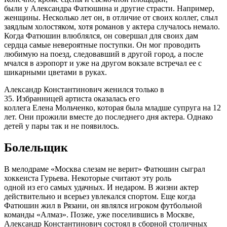
были у Александра Фатюшина и другие страсти. Например,
женщины. Несколько лет он, в отличие от своих коллег, слыл
заядлым холостяком, хотя романов у актера случалось немало.
Когда Фатюшин влюблялся, он совершал для своих дам
сердца самые невероятные поступки. Он мог проводить
любимую на поезд, следовавший в другой город, а после
мчался в аэропорт и уже на другом вокзале встречал ее с
шикарными цветами в руках.
Александр Константинович женился только в
35. Избранницей артиста оказалась его
коллега Елена Мольченко, которая была младше супруга на 12
лет. Они прожили вместе до последнего дня актера. Однако
детей у пары так и не появилось.
Болельщик
В мелодраме «Москва слезам не верит» Фатюшин сыграл
хоккеиста Гурьева. Некоторые считают эту роль
одной из его самых удачных. И недаром. В жизни актер
действительно и всерьез увлекался спортом. Еще когда
Фатюшин жил в Рязани, он являлся игроком футбольной
команды «Алмаз». Позже, уже поселившись в Москве,
Александр Константинович состоял в сборной столичных