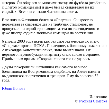
актеров. Он общался со многими звездами футбола (особенно
с Олегом Романцевым) и даже бывал свидетелем на их
свадьбах. Все они считали Фатюшина своим.
Всю жизнь Фатюшин болел за «Спартак». Он яростно
переживал за спартаковцев на трибунах стадионов, не
пропускал ни одной трансляции матча по телевидению и
даже иногда ездил с любимой командой на состязания.
6 апреля 2003 года актер как раз смотрел очередную игру:
«Спартак» против ЦСКА. Последние, к большому сожалению
Александра Константиновича, явно выигрывали. От
нервного перевозбуждения артисту стало плохо с сердцем.
Прибывшим врачам «Скорой» спасти его не удалось.
Друзья похоронили Фатюшина как самого верного
болельщика на Востряковском кладбище, на Аллее памяти
выдающихся спортсменов и тренеров. Ему было всего 52
года.
Юлия Попова
Источник:
©
Русская Семерка