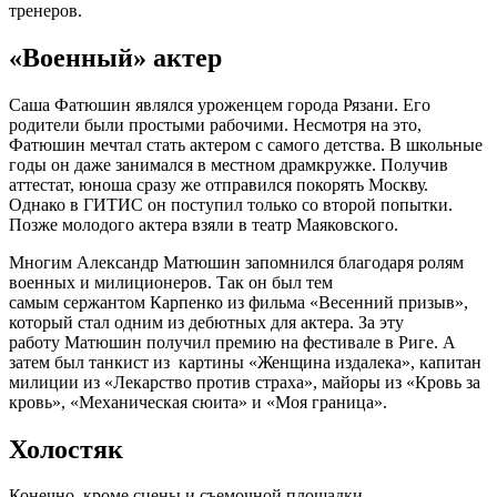
тренеров.
«Военный» актер
Саша Фатюшин являлся уроженцем города Рязани. Его
родители были простыми рабочими. Несмотря на это,
Фатюшин мечтал стать актером с самого детства. В школьные
годы он даже занимался в местном драмкружке. Получив
аттестат, юноша сразу же отправился покорять Москву.
Однако в ГИТИС он поступил только со второй попытки.
Позже молодого актера взяли в театр Маяковского.
Многим Александр Матюшин запомнился благодаря ролям
военных и милиционеров. Так он был тем
самым сержантом Карпенко из фильма «Весенний призыв»,
который стал одним из дебютных для актера. За эту
работу Матюшин получил премию на фестивале в Риге. А
затем был танкист из картины «Женщина издалека», капитан
милиции из «Лекарство против страха», майоры из «Кровь за
кровь», «Механическая сюита» и «Моя граница».
Холостяк
Конечно, кроме сцены и съемочной площадки,