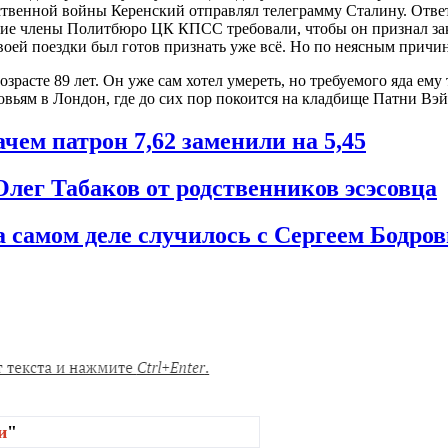
твенной войны Керенский отправлял телеграмму Сталину. Ответа
угие члены Политбюро ЦК КПСС требовали, чтобы он признал з
оей поездки был готов признать уже всё. Но по неясным причина
расте 89 лет. Он уже сам хотел умереть, но требуемого яда ему т
вьям в Лондон, где до сих пор покоится на кладбище Патни Вэй
ем патрон 7,62 заменили на 5,45
Олег Табаков от родственников эсэсовца
а самом деле случилось с Сергеем Бодро
и
"