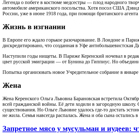
Легенда о побеге в костюме медсестры — плод народного творч
автомобиле американского посольства. Хотя посол США Дэвид 
России, уже в июне 1918 года, при помощи британского агента
Жизнь в изгнании
В Европе его ждало горькое разочарование. В Лондоне и Париж
дискредитировано, что созданная в Уфе антибольшевистская Д
Наступили годы нищеты. В Париже Керенский ночевал в редакци
цвет русской эмиграции — от Бунина до Гиппиус. Но объедини
Попытка организовать новое Учредительное собрание в январе
Жена
Жена Керенского Ольга Львовна Барановская встретила Октяб
всей гражданской войны. Её дети ходили в загородную школу. 
существования. Но Ольге Львовне удалось где-то достать эсто
не жила. Семья навсегда распалась. Жена и оба сына остались 
Запретное мясо у мусульман и иудеев: ч