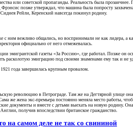
ества или советской пропаганды. Реальность была прозаичнее. 
Фрэнсис позже утверждал, что машина была попросту захвачена
 Сиднея Рейли, Керенский навсегда покинул родину.
е с ним вежливо общались, но воспринимали не как лидера, а к
иректория официально от него отмежевалась.
и эмигрантской газеты «За Россию», где работал. Позже он осн
ть расколотую эмиграцию под своими знаменами ему так и не уд
 1921 года завершилась крупным провалом.
рьскую революцию в Петрограде. Там же на Дегтярной улице он
Сама же жена экс-премьера постоянно меняла место работы, чтоб
нские документы и вместе с детьми выехать на новую родину. Он
в Англии, получив впоследствии британское гражданство.
то на самом деле не так со свининой