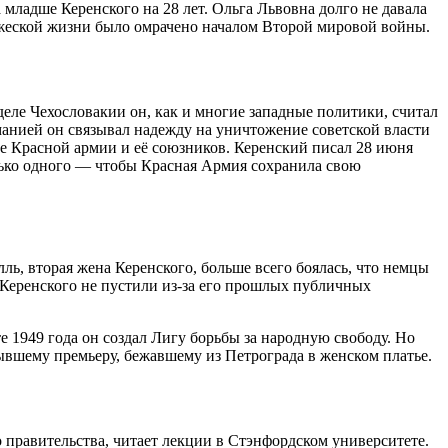
младше Керенского на 28 лет. Ольга Львовна долго не давала
ужеской жизни было омрачено началом Второй мировой войны.
еле Чехословакии он, как и многие западные политики, считал
анией он связывал надежду на уничтожение советской власти
не Красной армии и её союзников. Керенский писал 28 июня
лько одного — чтобы Красная Армия сохранила свою
ь, вторая жена Керенского, больше всего боялась, что немцы
Керенского не пустили из-за его прошлых публичных
 1949 года он создал Лигу борьбы за народную свободу. Но
ывшему премьеру, бежавшему из Петрограда в женском платье.
правительства, читает лекции в Стэнфордском университете.