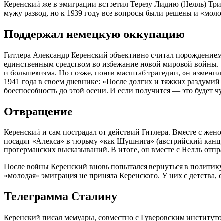
Керенский же в эмиграции встретил Терезу Лидию (Нелль) Трит
мужу развод, но к 1939 году все вопросы были решены и «мол
Поддержал немецкую оккупацию
Гитлера Александр Керенский объективно считал порождением 
единственным средством во избежание новой мировой войны. 
и большевизма. Но позже, поняв масштаб трагедии, он измени
1941 года в своем дневнике: «После долгих и тяжких раздуми
боеспособность до этой осени. И если получится — это будет ч
Отвращение
Керенский и сам пострадал от действий Гитлера. Вместе с же
посадят «Алекса» в тюрьму «как Шушнига» (австрийский канц
прогерманских высказываний. В итоге, он вместе с Нелль отп
После войны Керенский вновь попытался вернуться в политику
«молодая» эмиграция не приняла Керенского. У них с детства,
Телеграмма Сталину
Керенский писал мемуары, совместно с Гуверовским институт