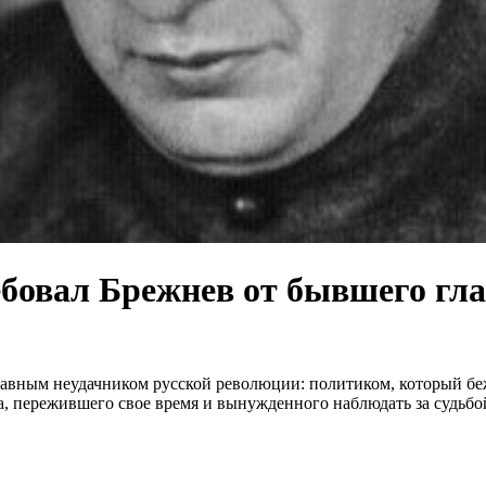
ебовал Брежнев от бывшего гл
лавным неудачником русской революции: политиком, который беж
а, пережившего свое время и вынужденного наблюдать за судьбо