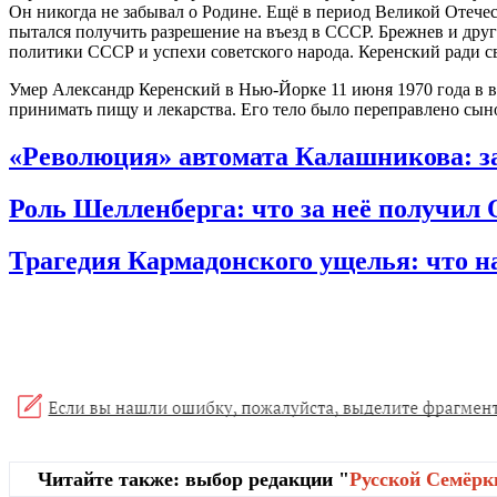
Он никогда не забывал о Родине. Ещё в период Великой Отечес
пытался получить разрешение на въезд в СССР. Брежнев и др
политики СССР и успехи советского народа. Керенский ради св
Умер Александр Керенский в Нью-Йорке 11 июня 1970 года в воз
принимать пищу и лекарства. Его тело было переправлено сыно
«Революция» автомата Калашникова: зач
Роль Шелленберга: что за неё получил 
Трагедия Кармадонского ущелья: что н
Читайте также: выбор редакции "
Русской Cемёрк