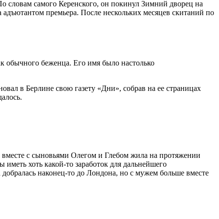
По словам самого Керенского, он покинул Зимний дворец на
 адъютантом премьера. После нескольких месяцев скитаний по
ак обычного беженца. Его имя было настолько
овал в Берлине свою газету «Дни», собрав на ее страницах
алось.
а вместе с сыновьями Олегом и Глебом жила на протяжении
ы иметь хоть какой-то заработок для дальнейшего
а добралась наконец-то до Лондона, но с мужем больше вместе