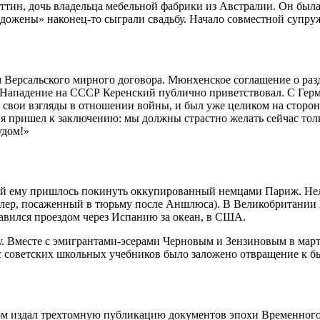
тин, дочь владельца мебельной фабрики из Австралии. Он была 
одожены» наконец-то сыграли свадьбу. Начало совместной супр
Версальского мирного договора. Мюнхенское соглашение о разд
Нападение на СССР Керенский публично приветствовал. С Герм
л свои взгляды в отношении войны, и был уже целиком на сторо
й я пришел к заключению: мы должны страстно желать сейчас то
удом!»
ной ему пришлось покинуть оккупированный немцами Париж. Нелл
лер, посаженный в тюрьму после Аншлюса). В Великобритании 
равился проездом через Испанию за океан, в США.
. Вместе с эмигрантами-эсерами Черновым и Зензиновым в марте
 с советских школьных учебников было заложено отвращение к б
ом издал трехтомную публикацию документов эпохи Временного 