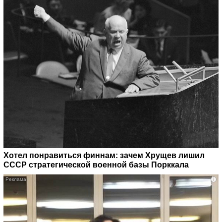
Хотел понравиться финнам: зачем Хрущев лишил
СССР стратегической военной базы Порккала
i