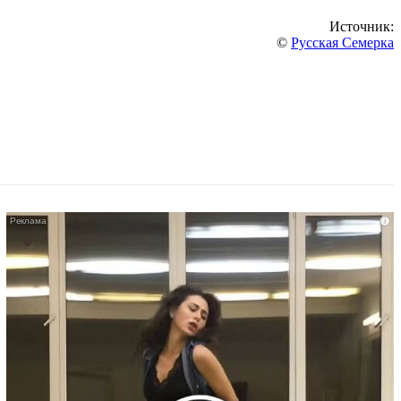
Источник:
©
Русская Семерка
i