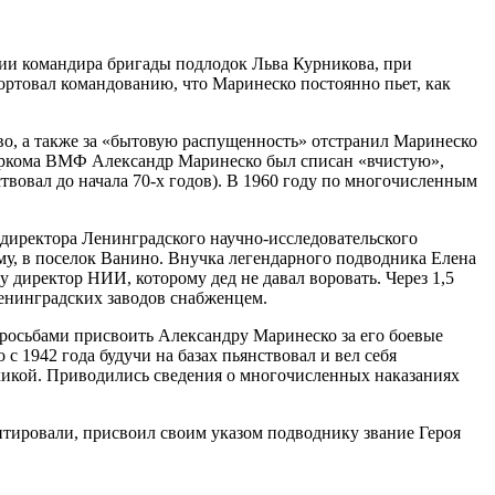
ении командира бригады подлодок Льва Курникова, при
портовал командованию, что Маринеско постоянно пьет, как
о, а также за «бытовую распущенность» отстранил Маринеско
наркома ВМФ Александр Маринеско был списан «вчистую»,
твовал до начала 70-х годов). В 1960 году по многочисленным
мдиректора Ленинградского научно-исследовательского
ыму, в поселок Ванино. Внучка легендарного подводника Елена
 директор НИИ, которому дед не давал воровать. Через 1,5
ленинградских заводов снабженцем.
осьбами присвоить Александру Маринеско за его боевые
с 1942 года будучи на базах пьянствовал и вел себя
сихикой. Приводились сведения о многочисленных наказаниях
итировали, присвоил своим указом подводнику звание Героя