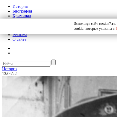
История
Биография
Криминал
СССР
Используя сайт russian7.r
Тайны
cookie, которые указаны в
Рекомендации
Реклама
О сайте
История
13/06/22