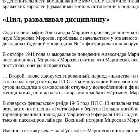
В действительности командование ВМФ СССР клеймило отважн
вражеских кораблей (суммарный тоннаж потопленных подлодкам
«Пил, разваливал дисциплину»
Судя по биографии Александра Маринеско, исследованием кото
наук Мирослав Морозов, проблемы с начальством у отважного с
докладных будущий «подводник № 1» фигурировал как «наруши
В октябре 1941 года за аморальное поведение Александра Мар
восстановился). Мирослав Морозов считал, что Маринеско, несм
поступках, обещал исправиться.
… Второй, также задокументированный, период «пьянства» и на
этого года перед походом ПЛ С-13 командующий Балтфлолтом В
суток находился в самовольной отлучке у возлюбленной в финс
женщинами», но и дрался с санврачом плавбазы «Иртыш». Мари
В январско-февральском рейде 1945 года ПЛ С-13 напала на т
результате потопления «Густлоффа» у берегов Польши погибл
торпедированный подлодкой Маринеско 9 февраля 1945 года в 
тысячи пассажиров лайнера. Военный историк Мирослав Мороз
Именно за «атаку века» на «Густлофф» Маринеско впоследстви