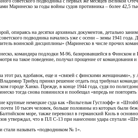
ого советского подводника с первых же месяцев Великой Отеч
и Маринеско за годы войны судов противника – более 42,5 тыся
рой, опираясь на десятки архивных документов, детально зани
оветского подводника начались уже с осени – зимы 1941 года. 
тель воинской дисциплины» (Маринеско в числе прочих команд
инеско, командира подлодки М-96, базировавшейся в Финском и 
отря на такое поведение, получал прощение от командования и н
 этот раз, вдобавок, еще и «связей с финскими женщинами», у А
ладимир Трибуц принял решение отдать под трибунал командира
ком городе Ханко. Прежде, в конце 1944 года, судя по политдон
неско тогда снова повинился и пообещал «впредь не повторять
акие крупные немецкие суда как «Вильгельм Густлофф» и «Штой
о почти 10 тысяч человек, больше половины из которых были б
Балтийском море, также перевозил в германский Киль в основно
ов утверждал, что в ПЛ С-13 при нанесении удара спутали «Шт
и стали называть «подводником № 1».