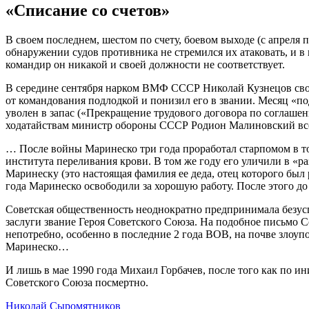
«Списание со счетов»
В своем последнем, шестом по счету, боевом выходе (с апреля
обнаружении судов противника не стремился их атаковать, и в 
командир он никакой и своей должности не соответствует.
В середине сентября нарком ВМФ СССР Николай Кузнецов своим
от командования подлодкой и понизил его в звании. Месяц «
уволен в запас («Прекращение трудового договора по соглашени
ходатайствам министр обороны СССР Родион Малиновский все
… После войны Маринеско три года проработал старпомом в то
института переливания крови. В том же году его уличили в «р
Маринеску (это настоящая фамилия ее деда, отец которого был
года Маринеско освободили за хорошую работу. После этого до
Советская общественность неоднократно предпринимала безу
заслуги звание Героя Советского Союза. На подобное письмо Со
непотребно, особенно в последние 2 года ВОВ, на почве злоуп
Маринеско…
И лишь в мае 1990 года Михаил Горбачев, после того как по 
Советского Союза посмертно.
Николай Сыромятников