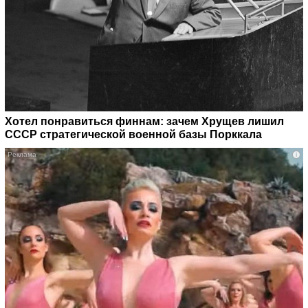
Хотел понравиться финнам: зачем Хрущев лишил
СССР стратегической военной базы Порккала
i