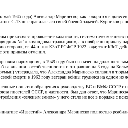
 по май 1945 года) Александр Маринеско, как говорится в донес
итоге С-13 не справилась со своей боевой задачей. Курников ра
 приказом за проявление халатности, систематическое пьянств
подводник № 1» командовал тральщиком, а в ноябре по приказу 
ю сторон», ст. 44 п. «а» КЗоТ РСФСР 1922 года; этот КЗоТ дейс
 эти приказы отменил.
рговом пароходстве, в 1949 году был назначен на должность за
азбазаривании госсобственности» и отправили на 3 года на Кол
 румын) утверждала, что Александра Маринеско сплавил в тюрьму
 своей смерти в 1963 году ветеран войны трудился на одном из 
спешные попытки обращения к руководству ВС и ВМФ СССР с пр
юза писателей СССР, в частности, был дан ответ, что Маринеско 
отребления «зеленым змием» у него стало не все в порядке с п
инициативе «Известий» Александра Маринеско полностью реабил