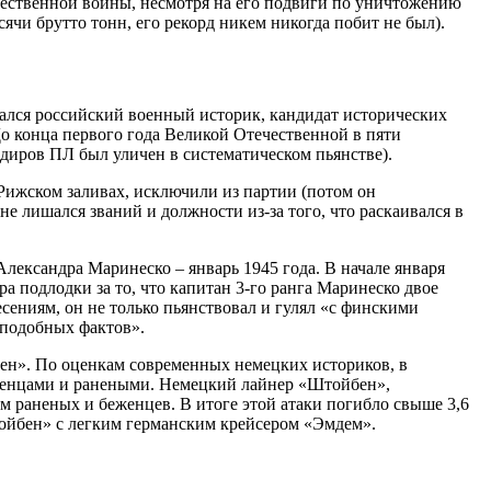
ественной войны, несмотря на его подвиги по уничтожению
чи брутто тонн, его рекорд никем никогда побит не был).
мался российский военный историк, кандидат исторических
До конца первого года Великой Отечественной в пяти
иров ПЛ был уличен в систематическом пьянстве).
Рижском заливах, исключили из партии (потом он
е лишался званий и должности из-за того, что раскаивался в
лександра Маринеско – январь 1945 года. В начале января
 подлодки за то, что капитан 3-го ранга Маринеско двое
есениям, он не только пьянствовал и гулял «с финскими
 подобных фактов».
бен». По оценкам современных немецких историков, в
еженцами и ранеными. Немецкий лайнер «Штойбен»,
м раненых и беженцев. В итоге этой атаки погибло свыше 3,6
ойбен» с легким германским крейсером «Эмдем».