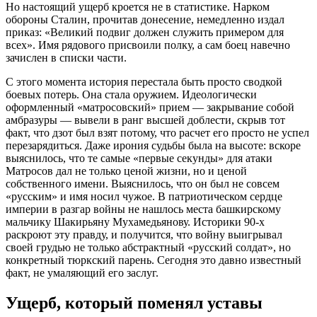
Но настоящий ущерб кроется не в статистике. Нарком
обороны Сталин, прочитав донесение, немедленно издал
приказ: «Великий подвиг должен служить примером для
всех». Имя рядового присвоили полку, а сам боец навечно
зачислен в списки части
.
С этого момента история перестала быть просто сводкой
боевых потерь. Она стала оружием. Идеологически
оформленный «матросовский» прием — закрывание собой
амбразуры — вывели в ранг высшей доблести, скрыв тот
факт, что дзот был взят потому, что расчет его просто не успел
перезарядиться. Даже ирония судьбы была на высоте: вскоре
выяснилось, что те самые «первые секунды» для атаки
Матросов дал не только ценой жизни, но и ценой
собственного имени. Выяснилось, что он был не совсем
«русским» и имя носил чужое. В патриотическом сердце
империи в разгар войны не нашлось места башкирскому
мальчику Шакирьяну Мухамедьянову. Историки 90-х
раскроют эту правду, и получится, что войну выигрывал
своей грудью не только абстрактный «русский солдат», но
конкретный тюркский парень. Сегодня это давно известный
факт, не умаляющий его заслуг.
Ущерб, который поменял уставы