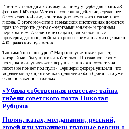
И вот мы подходим к самому главному ущербу для врага. 23
февраля 1943 года Матросов совершил действие, сделавшее
бессмысленной саму конструкцию немецкого пулеметного
гнезда. С этого момента в германских инструкциях появится
правило строить дзоты с «мертвыми зонами» и тройным
перекрытием. А советские солдаты, вдохновленные
примером, до конца войны закроют своими телами еще около
400 вражеских пулеметов
.
Так какой он нанес урон? Матросов уничтожил расчет,
который мог бы уничтожить батальон. Но главное: своим
поступком он уничтожил веру врага в то, что «советская
пехота не пойдет под пули». Офицеры фюрера увидели, что
моральный дух противника страшнее любой брони. Это уже
было поражение в головах.
«Убила собственная невеста»: тайна
гибели советского поэта Николая
Рубцова
Поляк, казах, молдаванин, русский,
еврей или украинец: главные версии о