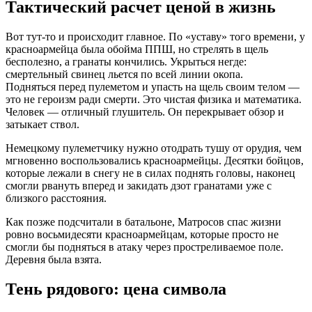
Тактический расчет ценой в жизнь
Вот тут-то и происходит главное. По «уставу» того времени, у
красноармейца была обойма ППШ, но стрелять в щель
бесполезно
, а гранаты кончились. Укрыться негде:
смертельный свинец льется по всей линии окопа.
Подняться перед пулеметом и упасть на щель своим телом —
это не героизм ради смерти. Это чистая физика и математика.
Человек — отличный глушитель. Он перекрывает обзор и
затыкает ствол.
Немецкому пулеметчику нужно отодрать тушу от орудия, чем
мгновенно воспользовались красноармейцы. Десятки бойцов,
которые лежали в снегу не в силах поднять головы, наконец
смогли рвануть вперед и закидать дзот гранатами уже с
близкого расстояния.
Как позже подсчитали в батальоне, Матросов спас жизни
ровно восьмидесяти красноармейцам, которые просто не
смогли бы подняться в атаку через простреливаемое поле
.
Деревня была взята.
Тень рядового: цена символа