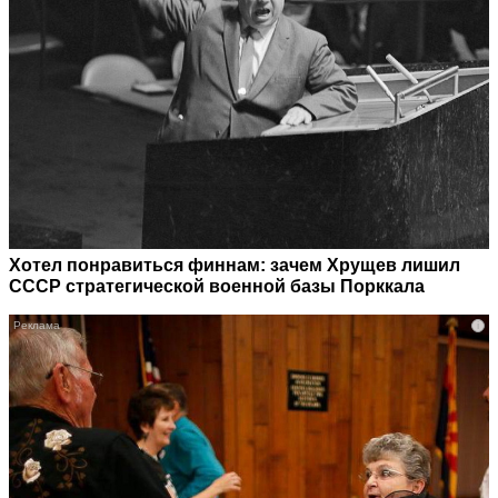
Хотел понравиться финнам: зачем Хрущев лишил
СССР стратегической военной базы Порккала
i