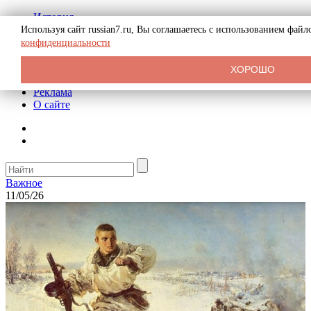
История
Биография
Используя сайт russian7.ru, Вы соглашаетесь с использованием фай
Криминал
конфиденциальности
СССР
Тайны
ХОРОШО
Рекомендации
Реклама
О сайте
Важное
11/05/26