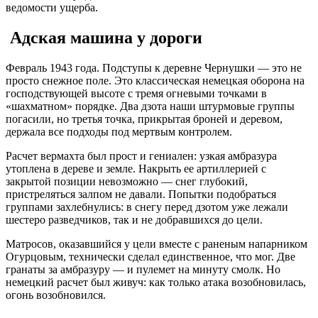
ведомости ущерба.
Адская машина у дороги
Февраль 1943 года. Подступы к деревне Чернушки — это не
просто снежное поле. Это классическая немецкая оборона на
господствующей высоте с тремя огневыми точками в
«шахматном» порядке
. Два дзота наши штурмовые группы
погасили, но третья точка, прикрытая броней и деревом,
держала все подходы под мертвым контролем
.
Расчет вермахта был прост и гениален: узкая амбразура
утоплена в дереве и земле. Накрыть ее артиллерией с
закрытой позиции невозможно — снег глубокий,
пристреляться залпом не давали
. Попытки подобраться
группами захлебнулись: в снегу перед дзотом уже лежали
шестеро разведчиков, так и не добравшихся до цели
.
Матросов, оказавшийся у цели вместе с раненым напарником
Огурцовым, технически сделал единственное, что мог. Две
гранаты за амбразуру — и пулемет на минуту смолк.
Но
немецкий расчет был живуч: как только атака возобновилась,
огонь возобновился.