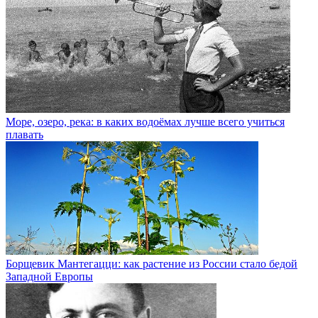
Море, озеро, река: в каких водоёмах лучше всего учиться
плавать
Борщевик Мантегацци: как растение из России стало бедой
Западной Европы