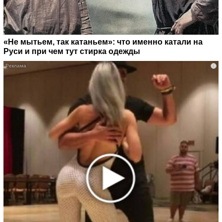
«Не мытьем, так катаньем»: что именно катали на
Руси и при чем тут стирка одежды
i