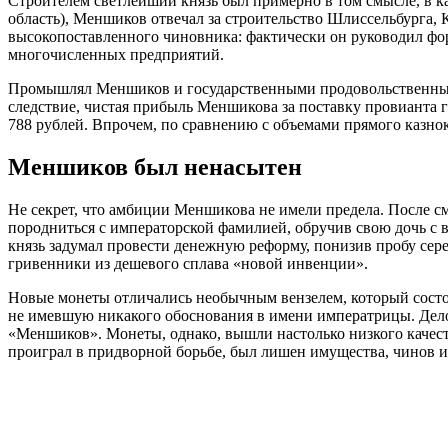
Строителем светлейший князь был примерно в том смысле, в 
область), Меншиков отвечал за строительство Шлиссельбурга, К
высокопоставленного чиновника: фактически он руководил ф
многочисленных предприятий.
Промышлял Меншиков и государственными продовольственными
следствие, чистая прибыль Меншикова за поставку провианта 
788 рублей. Впрочем, по сравнению с объемами прямого казно
Меншиков был ненасытен
Не секрет, что амбиции Меншикова не имели предела. После с
породниться с императорской фамилией, обручив свою дочь с 
князь задумал провести денежную реформу, понизив пробу се
гривенники из дешевого сплава «новой инвенции».
Новые монеты отличались необычным вензелем, который состоя
не имевшую никакого обоснования в имени императрицы. Дело в
«Меншиков». Монеты, однако, вышли настолько низкого качест
проиграл в придворной борьбе, был лишен имущества, чинов и н