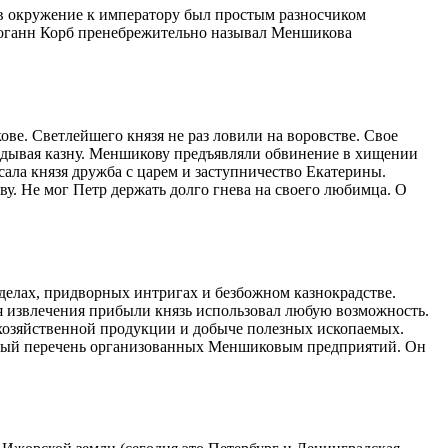
ь в окружение к императору был простым разносчиком
 Иоганн Корб пренебрежительно называл Меншикова
кове. Светлейшего князя не раз ловили на воровстве. Свое
радывая казну. Меншикову предъявляли обвинение в хищении
асала князя дружба с царем и заступничество Екатерины.
. Не мог Петр держать долго гнева на своего любимца. О
 делах, придворных интригах и безбожном казнокрадстве.
я извлечения прибыли князь использовал любую возможность.
охозяйственной продукции и добыче полезных ископаемых.
олный перечень организованных Меншиковым предприятий. Он