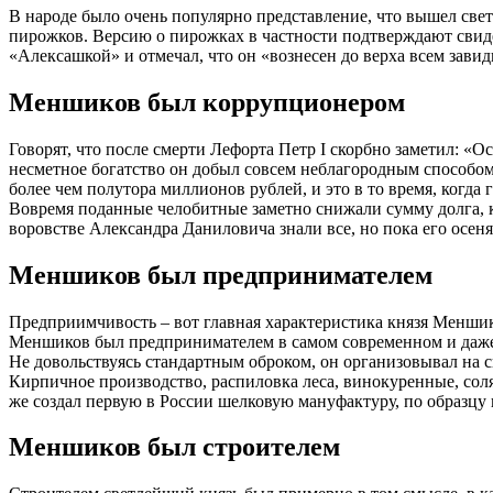
В народе было очень популярно представление, что вышел све
пирожков. Версию о пирожках в частности подтверждают свид
«Алексашкой» и отмечал, что он «вознесен до верха всем зави
Меншиков был коррупционером
Говорят, что после смерти Лефорта Петр I скорбно заметил: «Ос
несметное богатство он добыл совсем неблагородным способом
более чем полутора миллионов рублей, и это в то время, когда
Вовремя поданные челобитные заметно снижали сумму долга, к
воровстве Александра Даниловича знали все, но пока его осеня
Меншиков был предпринимателем
Предприимчивость – вот главная характеристика князя Меншико
Меншиков был предпринимателем в самом современном и даже 
Не довольствуясь стандартным оброком, он организовывал на
Кирпичное производство, распиловка леса, винокуренные, с
же создал первую в России шелковую мануфактуру, по образцу
Меншиков был строителем