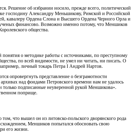
тся. Решение об избрании носило, прежде всего, политический
ке господину Александру Меньшикову, Римской и Российской
ей, кавалеру Ордена Слона и Высшего Ордена Черного Орла и
ь ученых финансово. Возможно именно потому, что Меншиков
Королевского общества.
ий понятия о методике работы с источниками, по преступному
ества, по всей видимости, не умел ни читать, ни писать. О
например, личный токарь Петра I Андрей Нартов.
тся опровергнуть представление о безграмотности
 архивах над фондами Петровского времени нам не удалось
 и только подписанные неуверенной рукой Меншикова».
ственном поприще.
том, что вышел он из литовско-польского дворянского рода
оисхождением, Меншиков попытался обосновать свою
ри его жизни.