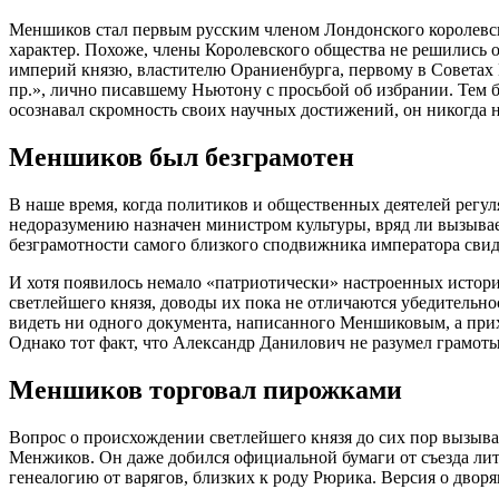
Меншиков стал первым русским членом Лондонского королевско
характер. Похоже, члены Королевского общества не решились
империй князю, властителю Ораниенбурга, первому в Советах
пр.», лично писавшему Ньютону с просьбой об избрании. Тем
осознавал скромность своих научных достижений, он никогда н
Меншиков был безграмотен
В наше время, когда политиков и общественных деятелей регул
недоразумению назначен министром культуры, вряд ли вызывает
безграмотности самого близкого сподвижника императора свид
И хотя появилось немало «патриотически» настроенных истори
светлейшего князя, доводы их пока не отличаются убедительн
видеть ни одного документа, написанного Меншиковым, а при
Однако тот факт, что Александр Данилович не разумел грамоты
Меншиков торговал пирожками
Вопрос о происхождении светлейшего князя до сих пор вызыва
Менжиков. Он даже добился официальной бумаги от съезда ли
генеалогию от варягов, близких к роду Рюрика. Версия о дво