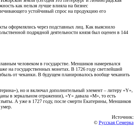
Ижорской земли (сегодня это Петербург и Ленинградская
жность как нельзя лучше влияла на бизнес
печивающего устойчивый спрос на продукцию его
кты оформлялись через подставных лиц. Как выяснило
ольственной подрядной деятельности князя был оценен в 144
 главным человеком в государстве. Меншиков намеревался
даже на государственных монетах. В 1726 году светлейший
ибыль от чеканки. В будущем планировалось вообще чеканить
терина»), но и включал дополнительный элемент – литеру «Y»,
аны в зеркальном отражении), «Y» давала «M», то есть
зъяты. А уже в 1727 году, после смерти Екатерины, Меншиков
 умер.
Источник:
©
Русская Семерка