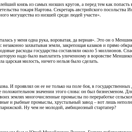
тлейший князь из самых низших кругов, а перед тем как попаст
етельства токаря Нартова. Секретарь австрийского посольства
дного могущества из низшей среди людей участи».
талась у меня одна рука, вороватая, да верная». Это он о Менши
: незаконно захватывая земли, закрепощая казаков и прямо обк
 годовые расходы государства составляли около 5 миллионов. Сп
оторую надо было выплатить уличенному в воровстве Меншикову
ла царская милость, ничего нельзя было сделать.
ва. И проявлял он ее не только на поле боя, в государственных
положительном значении этого слова: он был бизнесменом. Дл
 своих землях многочисленные промыслы по переработке сельск
оляные и рыбные промыслы, хрустальный завод – вот лишь неп
 парижской. Ну чем не молодой, амбициозный стартапер?