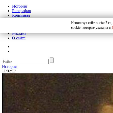
История
Биография
Криминал
СССР
Используя сайт russian7.r
Тайны
cookie, которые указаны в
Рекомендации
Реклама
О сайте
История
11/02/17