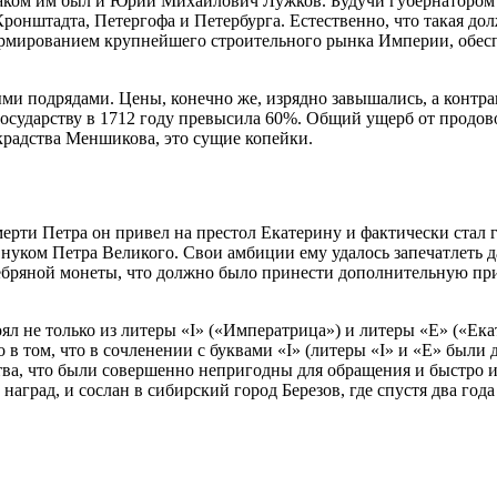
каком им был и Юрий Михайлович Лужков. Будучи губернатором 
ронштадта, Петергофа и Петербурга. Естественно, что такая дол
ормированием крупнейшего строительного рынка Империи, обес
 подрядами. Цены, конечно же, изрядно завышались, а контра
государству в 1712 году превысила 60%. Общий ущерб от продов
крадства Меншикова, это сущие копейки.
мерти Петра он привел на престол Екатерину и фактически стал
внуком Петра Великого. Свои амбиции ему удалось запечатлеть 
ребряной монеты, что должно было принести дополнительную пр
л не только из литеры «I» («Императрица») и литеры «Е» («Ека
 том, что в сочленении с буквами «I» (литеры «I» и «E» были д
ва, что были совершенно непригодны для обращения и быстро и
аград, и сослан в сибирский город Березов, где спустя два года