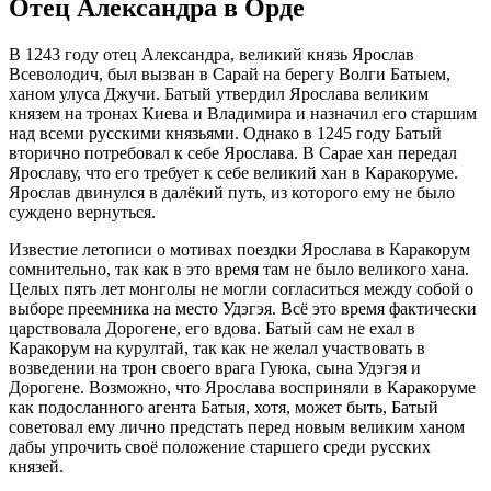
Отец Александра в Орде
В 1243 году отец Александра, великий князь Ярослав
Всеволодич, был вызван в Сарай на берегу Волги Батыем,
ханом улуса Джучи. Батый утвердил Ярослава великим
князем на тронах Киева и Владимира и назначил его старшим
над всеми русскими князьями. Однако в 1245 году Батый
вторично потребовал к себе Ярослава. В Сарае хан передал
Ярославу, что его требует к себе великий хан в Каракоруме.
Ярослав двинулся в далёкий путь, из которого ему не было
суждено вернуться.
Известие летописи о мотивах поездки Ярослава в Каракорум
сомнительно, так как в это время там не было великого хана.
Целых пять лет монголы не могли согласиться между собой о
выборе преемника на место Удэгэя. Всё это время фактически
царствовала Дорогене, его вдова. Батый сам не ехал в
Каракорум на курултай, так как не желал участвовать в
возведении на трон своего врага Гуюка, сына Удэгэя и
Дорогене. Возможно, что Ярослава восприняли в Каракоруме
как подосланного агента Батыя, хотя, может быть, Батый
советовал ему лично предстать перед новым великим ханом
дабы упрочить своё положение старшего среди русских
князей.