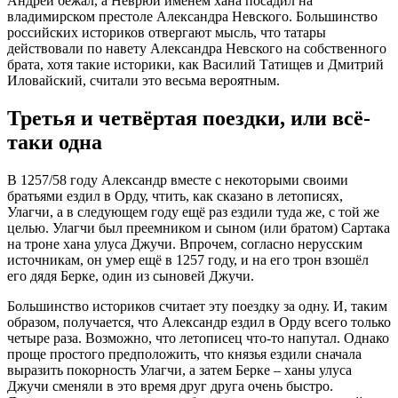
Андрей бежал, а Неврюй именем хана посадил на
владимирском престоле Александра Невского. Большинство
российских историков отвергают мысль, что татары
действовали по навету Александра Невского на собственного
брата, хотя такие историки, как Василий Татищев и Дмитрий
Иловайский, считали это весьма вероятным.
Третья и четвёртая поездки, или всё-
таки одна
В 1257/58 году Александр вместе с некоторыми своими
братьями ездил в Орду, чтить, как сказано в летописях,
Улагчи, а в следующем году ещё раз ездили туда же, с той же
целью. Улагчи был преемником и сыном (или братом) Сартака
на троне хана улуса Джучи. Впрочем, согласно нерусским
источникам, он умер ещё в 1257 году, и на его трон взошёл
его дядя Берке, один из сыновей Джучи.
Большинство историков считает эту поездку за одну. И, таким
образом, получается, что Александр ездил в Орду всего только
четыре раза. Возможно, что летописец что-то напутал. Однако
проще простого предположить, что князья ездили сначала
выразить покорность Улагчи, а затем Берке – ханы улуса
Джучи сменяли в это время друг друга очень быстро.