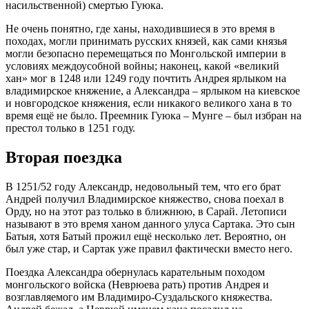
насильственной) смертью Гуюка.
Не очень понятно, где ханы, находившиеся в это время в
походах, могли принимать русских князей, как сами князья
могли безопасно перемещаться по Монгольской империи в
условиях междоусобной войны; наконец, какой «великий
хан» мог в 1248 или 1249 году почтить Андрея ярлыком на
владимирское княжение, а Александра – ярлыком на киевское
и новгородское княжения, если никакого великого хана в то
время ещё не было. Преемник Гуюка – Мунге – был избран на
престол только в 1251 году.
Вторая поездка
В 1251/52 году Александр, недовольный тем, что его брат
Андрей получил Владимирское княжество, снова поехал в
Орду, но на этот раз только в ближнюю, в Сарай. Летописи
называют в это время ханом данного улуса Сартака. Это сын
Батыя, хотя Батый прожил ещё несколько лет. Вероятно, он
был уже стар, и Сартак уже правил фактически вместо него.
Поездка Александра обернулась карательным походом
монгольского войска (Неврюева рать) против Андрея и
возглавляемого им Владимиро-Суздальского княжества.