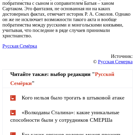
побратимства с сыном и соправителем Батыя – ханом
Сартаком. Это фантазия, не основанная ни на каких
достоверных фактах, отмечает историк Р. А. Соколов. Однако
он же не исключает возможности такого акта и вообще
побратимства между русскими и монгольскими князьями,
учитывая, что последние в ряде случаев принимали
христианство.
Русская Семёрка
Источник:
©
Русская Семерка
Читайте также: выбор редакции "
Русской
Cемёрки
"
Кого нельзя было трогать в штыковой атаке
«Волкодавы Сталина»: какие уникальные
способности были у сотрудников СМЕРШа
Без каких органов человек может прожить