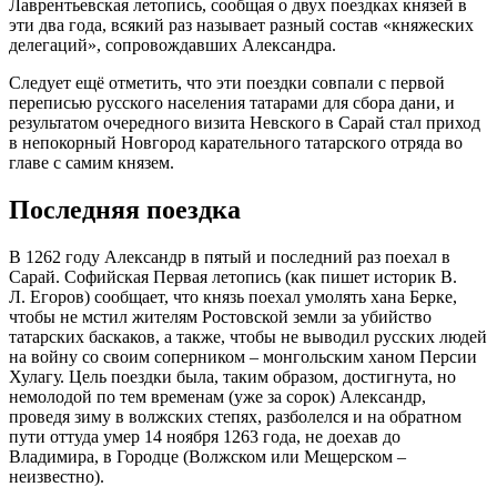
Лаврентьевская летопись, сообщая о двух поездках князей в
эти два года, всякий раз называет разный состав «княжеских
делегаций», сопровождавших Александра.
Следует ещё отметить, что эти поездки совпали с первой
переписью русского населения татарами для сбора дани, и
результатом очередного визита Невского в Сарай стал приход
в непокорный Новгород карательного татарского отряда во
главе с самим князем.
Последняя поездка
В 1262 году Александр в пятый и последний раз поехал в
Сарай. Софийская Первая летопись (как пишет историк В.
Л. Егоров) сообщает, что князь поехал умолять хана Берке,
чтобы не мстил жителям Ростовской земли за убийство
татарских баскаков, а также, чтобы не выводил русских людей
на войну со своим соперником – монгольским ханом Персии
Хулагу. Цель поездки была, таким образом, достигнута, но
немолодой по тем временам (уже за сорок) Александр,
проведя зиму в волжских степях, разболелся и на обратном
пути оттуда умер 14 ноября 1263 года, не доехав до
Владимира, в Городце (Волжском или Мещерском –
неизвестно).