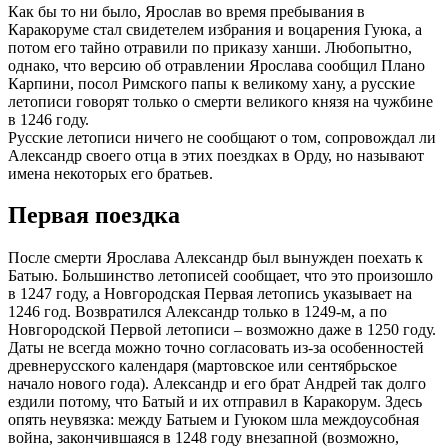
Как бы то ни было, Ярослав во время пребывания в
Каракоруме стал свидетелем избрания и воцарения Гуюка, а
потом его тайно отравили по приказу ханши. Любопытно,
однако, что версию об отравлении Ярослава сообщил Плано
Карпини, посол Римского папы к великому хану, а русские
летописи говорят только о смерти великого князя на чужбине
в 1246 году.
Русские летописи ничего не сообщают о том, сопровождал ли
Александр своего отца в этих поездках в Орду, но называют
имена некоторых его братьев.
Первая поездка
После смерти Ярослава Александр был вынужден поехать к
Батыю. Большинство летописей сообщает, что это произошло
в 1247 году, а Новгородская Первая летопись указывает на
1246 год. Возвратился Александр только в 1249-м, а по
Новгородской Первой летописи – возможно даже в 1250 году.
Даты не всегда можно точно согласовать из-за особенностей
древнерусского календаря (мартовское или сентябрьское
начало нового года). Александр и его брат Андрей так долго
ездили потому, что Батый и их отправил в Каракорум. Здесь
опять неувязка: между Батыем и Гуюком шла междоусобная
война, закончившаяся в 1248 году внезапной (возможно,