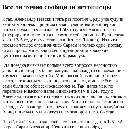
Всё ли точно сообщили летописцы
Итак, Александр Невский пять раз посетил Орду, уже будучи
великим князем. При этом он мог участвовать и в первой
поездке туда своего отца – в 1243 году имя Александра не
фигурирует в источниках в связи с событиями на Руси (тогда
как в 1245 году он участвовал в битве с Литвою). Из пяти
поездок четыре ограничились Сараем и только одна (потому
самая продолжительная) была предпринята в далёкие
центральноазиатские степи, в Каракорум.
Эта поездка вызывает больше всего вопросов неясностью
условий, в которых были вынуждены находиться выехавшие
князья в связи со смутой в Монгольской империи. Скорее
всего, летописцы чего-то недоговаривают, а может быть и
сами были не обо всём осведомлены. Так, например, по
переписке Римского папы Иннокентия IV в 1248 году с
Александром ясно, что первое письмо папы дошло до князя, и
тот на него ответил в том же году. Хотя, согласно летописной
легенде, Александр в это время находился на пути в глубины
Азии, и письма туда и оттуда не могли дойти так быстро.
Лев Гумилёв утверждал ещё, что во время поездки в 1251/52
году в Сарай Александр Невский совершил обряд