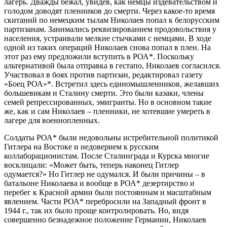
лагерь. Дважды бежал, увидев, как немцы издевательством и
голодом доводят пленников до смерти. Через какое-то время
скитаний по немецким тылам Николаев попал к белорусским
партизанам. Занимались реквизированием продовольствия у
населения, устраивали мелкие стычками с немцами. В ходе
одной из таких операций Николаев снова попал в плен. На
этот раз ему предложили вступить в РОА*. Поскольку
альтернативой была отправка в гестапо, Николаев согласился.
Участвовал в боях против партизан, редактировал газету
«Боец РОА»*. Встретил здесь единомышленников, желавших
большевикам и Сталину смерти. Это были казаки, члены
семей репрессированных, эмигранты. Но в основном такие
же, как и сам Николаев – пленники, не хотевшие умереть в
лагере для военнопленных.
Солдаты РОА* были недовольны истребительной политикой
Гитлера на Востоке и недоверием к русским
коллаборационистам. После Сталинграда и Курска многие
восклицали: «Может быть, теперь наконец Гитлер
одумается?» Но Гитлер не одумался. И были причины – в
батальоне Николаева и вообще в РОА* дезертирство и
перебег к Красной армии были постоянным и масштабным
явлением. Части РОА* перебросили на Западный фронт в
1944 г., так их было проще контролировать. Но, видя
совершенно безнадежное положение Германии, Николаев