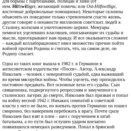
для борьбы с партизанами, полицаи и хиви (от
нем.
Hi
lfs
wi
lliger
, желающий помочь; или
Ost-Hilfswillige
,
восточные добровольные помощники). Некоторые склонны
объяснять их поведение только стремлением спасти жизнь,
другие говорят о ненависти миллионов советских людей к
Сталину, колхозам и уничтожению церкви. Мемуары
немногих уцелевших власовцев, описывающие их судьбы и
мысли, приоткрывают нам правду. И все оказывается сложнее
– каждый коллаборационист имел множество причин пойти
войной против Родины и считать, что, на самом деле, он
Родину спасает.
Одна из таких книг вышла в 1982 г. в Германии в
антисоветском издательстве «Посев». Автор, Александр
Николаев – человек с невероятной судьбой, едва выживший
во время мясорубки войны. Чтобы уцелеть, ему приходилось
постоянно предавать. Вот основные вехи его судьбы. Сын
священника, подвергнутого репрессиям и замученного в
сталинских лагерях до смерти, Николаев был призван и попал
на войну весной 1942 г. Никаких симпатий к советской
власти у него не было, но воевать против Германии он пошел
смиренно, без намерения перебежать к врагу. Почти сразу
Николаев был взят в плен – шел с поручением в штаб
батальона, а по пути был оглушен ударом внезапно
появившихся немецких разведчиков. Попал в брянский