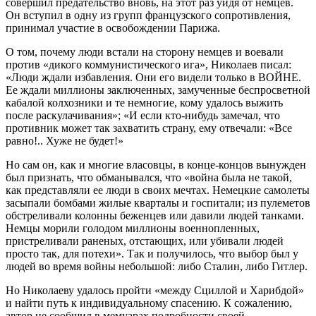
совершил предательство вновь, на этот раз уйдя от немцев.
Он вступил в одну из групп французского сопротивления,
принимал участие в освобождении Парижа.
О том, почему люди встали на сторону немцев и воевали
против «дикого коммунистического ига», Николаев писал:
«Люди ждали избавления. Они его видели только в ВОЙНЕ.
Ее ждали миллионы заключенных, замученные беспросветной
кабалой колхозники и те немногие, кому удалось выжить
после раскулачивания»; «И если кто-нибудь замечал, что
противник может так захватить страну, ему отвечали: «Все
равно!.. Хуже не будет!»
Но сам он, как и многие власовцы, в конце-концов вынужден
был признать, что обманывался, что «война была не такой,
как представляли ее люди в своих мечтах. Немецкие самолеты
засыпали бомбами жилые кварталы и госпитали; из пулеметов
обстреливали колонны беженцев или давили людей танками.
Немцы морили голодом миллионы военнопленных,
пристреливали раненых, отстающих, или убивали людей
просто так, для потехи». Так и получилось, что выбор был у
людей во время войны небольшой: либо Сталин, либо Гитлер.
Но Николаеву удалось пройти «между Сциллой и Харибдой»
и найти путь к индивидуальному спасению. К сожалению,
автор не сообщил в мемуарах подробности своей