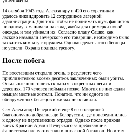
уничтожены.
14 октября 1943 года Александру и 420 его соратникам
удалось ликвидировать 12 сотрудников лагерной
администрации. Для того чтобы не поднимать шум, фашистов
по одному заманивали на склад якобы для примерки новой
одежды, и там убивали их. Согласно плану Сашко, как
ласково называли Печерского его товарищи, необходимо было
захватить комнату с оружием. Однако сделать этого беглецы
не успели. Охрана подняла тревогу.
После побега
По восставшим открыли огонь, в результате чего
приблизительно восемь десятков заключенных были убиты.
Остальные попытались скрыться в окрестных лесах и
деревнях. 170 человек поймали позже. Многих из них сдали
немцам местные жители. Понятно, что ни одного из
обнаруженных беглецов в живых не оставили.
Сам Александр Печерский и еще 8 его товарищей
благополучно добрались до Белоруссии, где присоединились
к одному из партизанских отрядов. Однако после прихода
войск Красной Армии Печерского за пребывание в
фашистском плену отослали в штрафной батальон. Но и там