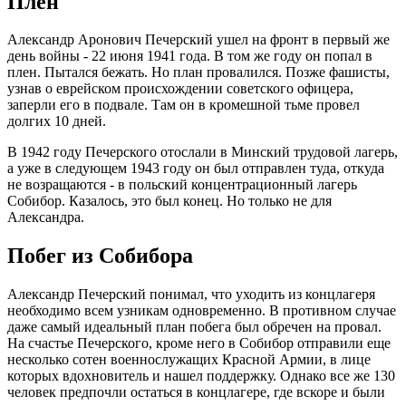
Плен
Александр Аронович Печерский ушел на фронт в первый же
день войны - 22 июня 1941 года. В том же году он попал в
плен. Пытался бежать. Но план провалился. Позже фашисты,
узнав о еврейском происхождении советского офицера,
заперли его в подвале. Там он в кромешной тьме провел
долгих 10 дней.
В 1942 году Печерского отослали в Минский трудовой лагерь,
а уже в следующем 1943 году он был отправлен туда, откуда
не возращаются - в польский концентрационный лагерь
Собибор. Казалось, это был конец. Но только не для
Александра.
Побег из Собибора
Александр Печерский понимал, что уходить из концлагеря
необходимо всем узникам одновременно. В противном случае
даже самый идеальный план побега был обречен на провал.
На счастье Печерского, кроме него в Собибор отправили еще
несколько сотен военнослужащих Красной Армии, в лице
которых вдохновитель и нашел поддержку. Однако все же 130
человек предпочли остаться в концлагере, где вскоре и были