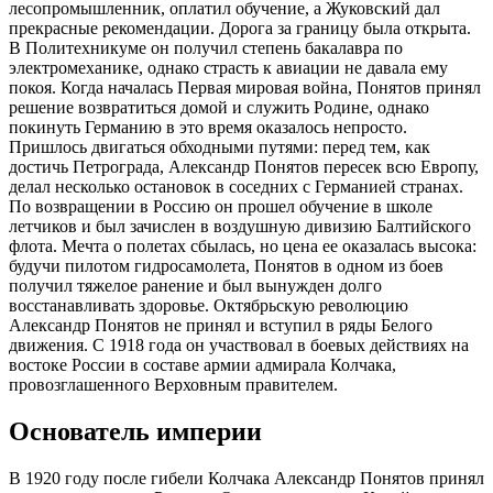
лесопромышленник, оплатил обучение, а Жуковский дал
прекрасные рекомендации. Дорога за границу была открыта.
В Политехникуме он получил степень бакалавра по
электромеханике, однако страсть к авиации не давала ему
покоя. Когда началась Первая мировая война, Понятов принял
решение возвратиться домой и служить Родине, однако
покинуть Германию в это время оказалось непросто.
Пришлось двигаться обходными путями: перед тем, как
достичь Петрограда, Александр Понятов пересек всю Европу,
делал несколько остановок в соседних с Германией странах.
По возвращении в Россию он прошел обучение в школе
летчиков и был зачислен в воздушную дивизию Балтийского
флота. Мечта о полетах сбылась, но цена ее оказалась высока:
будучи пилотом гидросамолета, Понятов в одном из боев
получил тяжелое ранение и был вынужден долго
восстанавливать здоровье. Октябрьскую революцию
Александр Понятов не принял и вступил в ряды Белого
движения. С 1918 года он участвовал в боевых действиях на
востоке России в составе армии адмирала Колчака,
провозглашенного Верховным правителем.
Основатель империи
В 1920 году после гибели Колчака Александр Понятов принял