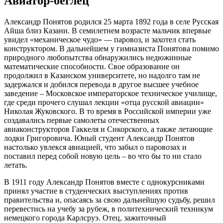
Авиатор-беглец
Александр Понятов родился 25 марта 1892 года в селе Русская
Айша близ Казани. В семилетнем возрасте мальчик впервые
увидел «механическое чудо» — паровоз, и захотел стать
конструктором. В дальнейшем у гимназиста Понятова помимо
природного любопытства обнаружились недюжинные
математические способности. Свое образование он
продолжил в Казанском университете, но надолго там не
задержался и добился перевода в другое высшее учебное
заведение – Московское императорское техническое училище,
где среди прочего слушал лекции «отца русской авиации»
Николая Жуковского. В то время в Российской империи уже
создавались первые самолеты отечественных
авиаконструкторов Гаккеля и Сикорского, а также летающие
лодки Григоровича. Юный студент Александр Понятов
настолько увлекся авиацией, что забыл о паровозах и
поставил перед собой новую цель – во что бы то ни стало
летать.
В 1911 году Александр Понятов вместе с однокурсниками
принял участие в студенческих выступлениях против
правительства и, опасаясь за свою дальнейшую судьбу, решил
перевестись на учебу за рубеж, в политехнический техникум
немецкого города Карлсруэ. Отец, зажиточный