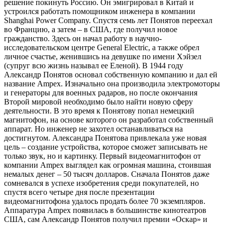
решение покинуть Россию. Он эмигрировал в Китай и
устроился работать помощником инженера в компании
Shanghai Power Company. Спустя семь лет Понятов переехал
во Францию, а затем – в США, где получил новое
гражданство. Здесь он начал работу в научно-
исследовательском центре General Electric, а также обрел
личное счастье, женившись на девушке по имени Хэйзел
(супруг всю жизнь называл ее Еленой). В 1944 году
Александр Понятов основал собственную компанию и дал ей
название Ampex. Изначально она производила электромоторы
и генераторы для военных радаров, но после окончания
Второй мировой необходимо было найти новую сферу
деятельности. В это время к Понятову попал немецкий
магнитофон, на основе которого он разработал собственный
аппарат. Но инженер не захотел останавливаться на
достигнутом. Александра Понятова привлекала уже новая
цель – создание устройства, которое сможет записывать не
только звук, но и картинку. Первый видеомагнитофон от
компании Ampex выглядел как огромная машина, стоившая
немалых денег – 50 тысяч долларов. Сначала Понятов даже
сомневался в успехе изобретения среди покупателей, но
спустя всего четыре дня после презентации
видеомагнитофона удалось продать более 70 экземпляров.
Аппаратура Ampex появилась в большинстве кинотеатров
США, сам Александр Понятов получил премии «Оскар» и