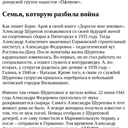
донорской группе нацистов «Пфляуме».
Семья, которую разбила война
Как пишет Борис Аров в своей книге «Дорогие мои земляки»,
Александр Шурепов познакомился со своей будущей женой
на спортивных сборах в Пятигорске в 1935 году. Тогда
Александр Алексеевич заканчивал Горьковский строительный
институт, а Александра Федоровна – педагогический вуз
Ростова-на-Дону. После женитьбы жизнь Шурепова
кардинально изменилась. Во-первых, он не стал работать по
специальности, а пошел служить в контрразведку. А, во-
вторых, у супругов родились две дочери: в 1939 году –
Галина, в 1940-м – Наталья. Кроме того, в связи со службой
Шурепова супругам пришлось перебраться в небольшой
литовский городок Вилкавишкис.
Именно там семью Шуреповых и застала война. 22 июня 1941
года Александра Федоровна проснулась от звука
разорвавшегося снаряда. Самого Александра Шурепова в этот
момент дома не было. А вскоре женщина получила известие о
том, что ее муж погиб. Немцы отобрали у Шуреповой
дочерей, а ее саму поместили в Мариямпольскую тюрьму, а
после – отправили в Германию. Тем временем Александр