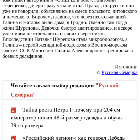
Терещенко, дочери сразу узнали отца. Правда, по-русски они
уже не говорили: объяснялись на смеси польского, литовского
и немецкого. Впрочем, главное, что через несколько дней
Галина и Наталья были дома, в Гродно. Именно там тогда
жили Шуреповы. Девочки быстро адаптировались, и вскоре
уже ничем не отличались от своих сверстников.
Впоследствии Наталья Шурепова стала микробиологом, а
Галина – первой женщиной-водолазом в Военно-морском
флоте СССР. Много лет Галина Александровна тренировала
боевых дельфинов.
Источник:
©
Русская Семерка
Читайте также: выбор редакции "
Русской
Cемёрки
"
Тайна роста Петра I: почему при 204 см
император носил 48-й размер одежды и обувь
39-го размера
«Российский легион»: как генерал Лебедь