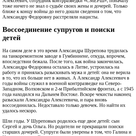
Алексеевич, сотрудник контрразведки «СМЕРШ», поначалу
тоже ничего не знал о судьбе своих жены и дочерей. Только
ближе к концу войны до него дошли сведения о том, что
Александру Федоровну расстреляли нацисты.
Воссоединение супругов и поиски
детей
На самом деле в это время Александра Шурепова трудилась
на танкоремонтном заводе в Гумбиннене, откуда, впрочем,
впоследствии бежала. После того, как война закончилась,
Александра Федоровна осталась в Литве, устроилась на
работу и принялась разыскивать мужа и детей: она не верила
в то, что их больше нет в живых. А Александр Алексеевич в
годы войны служил в военной контрразведке на Северо-
Западном, Волховском и 2-м Прибалтийском фронтах, а с 1945
года находился на Дальнем Востоке. Вскоре чекисты наконец
разыскали Александра Алексеевича, и пара вновь
воссоединилась. Недоставало только девочек. Но найти их
удалось нескоро.
Шли годы. У Шуреповых родилось еще двое детей: сын
Сергей и дочь Ольга. Но родители не прекращали поиски
старших дочерей. Супруги были уверены в том, что Галина и