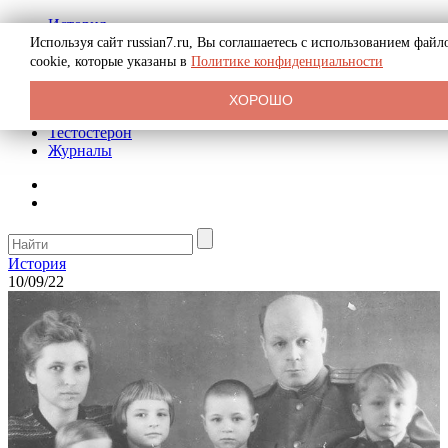
История
Биография
Используя сайт russian7.ru, Вы соглашаетесь с использованием файл
Криминал
cookie, которые указаны в
Политике конфиденциальности
Реклама на сайте
О сайте
ХОРОШО
Рекомендательные статьи
Тестостерон
Журналы
История
10/09/22