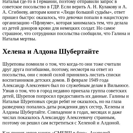
Наталья где-то в Германии, поэтому отправили запрос в
советское посольство в ГДР. Если верить А. Н. Кулакову и А.
А. Сгибневу, авторам книги «Люди большой судьбы», ответ
пришел быстро: оказалось, что девочки попали в нацистскую
организацию «Пфляуме», которая занималась тем, что делала
из детей доноров крови для немецких солдат. Но самое
страшное, что сотрудники посольства сообщили, что Галина и
Наталья мертвы.
Хелена и Алдона Шубертайте
Шуреповы помнили о том, что когда-то они тоже считали
друг друга погибшими, поэтому, несмотря на ответ из
посольства, они с новой силой принялись листать списки
воспитанников детских домов. В феврале 1949 года
Александр Алексеевич был по служебным делам в Вильнюсе.
Узнав о том, что в город недавно приехала группа советских
детей, Шурепов попросил предоставить их данные. Галины и
Натальи Шуреповых среди ребят не оказалось, но на глаза
разведчику попались даты рождения двух сестер, Хелены и
Алдоны Шубертайте. Совпадение в годах, месяцах и даже
числах показалось Александру Алексеевичу странным,
поэтому он решил сам встретиться с Хеленой и Алдоной.
Как пишет автор книги «СМЕРШ в бою», Анатолий