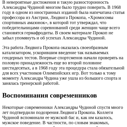
В невероятные достижения и такую разносторонность
Александры Чудиной многим было трудно поверить. В 1968
году в одном из иностранных изданий была напечатана статья
профессора из Австрии, Людвига Прокопа, «Хромосомы
спортивных амазонок», в которой тот утверждал, что
победительницами соревнований среди женщин чаще всего
становятся гермафродиты. В своем материале Прокоп не
забыл упомянуть и об успехах Александры Чудиной.
Эта работа Людвига Прокопа оказалась своеобразным
катализатором, ускорившим введение так называемых
гендерных тестов. Впервые спортсменов начали проверять на
половую принадлежность еще во второй половине
шестидесятых, а в 1968 году эта процедура стала обязательной
для всех участников Олимпийских игр. Вот только к тому
моменту Александра Чудина уже ушла из большого спорта и
занялась тренерской работой.
Воспоминания современников
Некоторые современники Александры Чудиной спустя много
лет подтвердили подозрения Людвига Прокопа. Коллеги
Чудиной вспоминали ее мужской бас и, как им казалось,
мужское поведение. В частности, по словам знакомых,