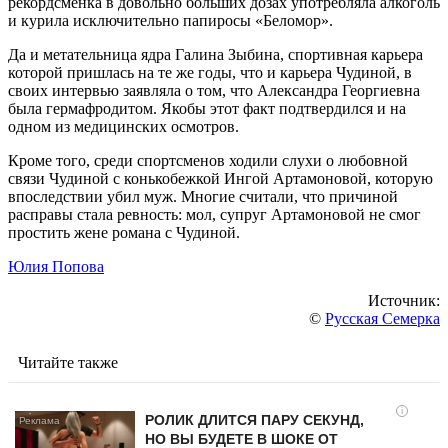
рекордсменка в довольно больших дозах употребляла алкоголь
и курила исключительно папиросы «Беломор».
Да и метательница ядра Галина Зыбина, спортивная карьера
которой пришлась на те же годы, что и карьера Чудиной, в
своих интервью заявляла о том, что Александра Георгиевна
была гермафродитом. Якобы этот факт подтвердился и на
одном из медицинских осмотров.
Кроме того, среди спортсменов ходили слухи о любовной
связи Чудиной с конькобежкой Ингой Артамоновой, которую
впоследствии убил муж. Многие считали, что причиной
расправы стала ревность: мол, супруг Артамоновой не смог
простить жене романа с Чудиной.
Юлия Попова
Источник:
©
Русская Семерка
Читайте также
i
РОЛИК ДЛИТСЯ ПАРУ СЕКУНД,
НО ВЫ БУДЕТЕ В ШОКЕ ОТ