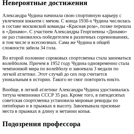
Невероятные достижения
Александра Чудина начинала свою спортивную карьеру с
увлечения хоккеем с мячом. С конца 1930-х Чудина числилась
в составе московской команды «Красная роза», позже перешла
в «Динамо». С участием Александры Георгиевны «Динамо»
не раз становилось победителем в различных соревнованиях,
в том числе и всесоюзных. Сама же Чудина в общей
сложности забила 34 гола.
Во второй половине сороковых спортсменка стала заниматься
волейболом. Причем в 1952 году Чудина одновременно стала
чемпионкой мира по волейболу и завоевала 3 медали по
легкой атлетике. Этот случай до сих пор считается
уникальным в истории. Такого не смог повторить никто.
Вообще, в легкой атлетике Александра Чудина удостаивалась
титула чемпионки СССР 35 раз. Кроме того, в пятидесятых
советская спортсменка установила мировые рекорды по
пятиборью и в прыжках в высоту. Завоевывала призовые
места в прыжках в длину и метании копья.
Подозрения профессора