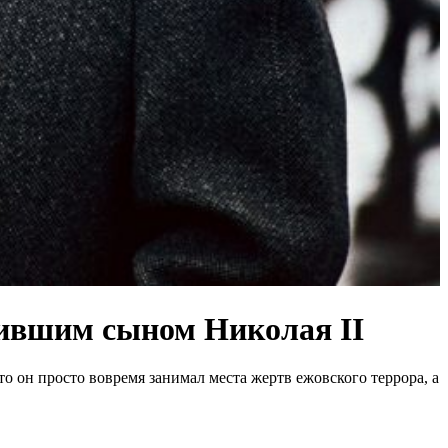
жившим сыном Николая II
то он просто вовремя занимал места жертв ежовского террора, а