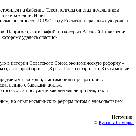
строился на фабрику. Через полгода он стал начальником
это в возрасте 34 лет!
й промышленности. В 1941 году Косыгин играл важную роль в
сов. Например, фотографий, на которых Алексей Николаевич
 которому удалось спастись.
вную в истории Советского Союза экономическую реформу –
а, а товарооборот – 1,8 раза. Росла и зарплата. За указанные
предметами роскоши, а автомобили превратились
 сравнению с бараками жилья.
этого могла послужить как личная неприязнь, так и
енным, но опыт косыгинских реформ потом с удовольствием
Источник:
©
Русская Семерка