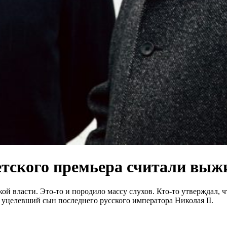
етского премьера считали вы
й власти. Это-то и породило массу слухов. Кто-то утверждал, ч
м уцелевший сын последнего русского императора Николая II.