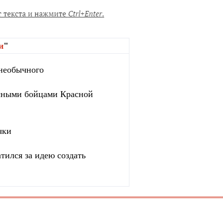
и
"
 необычного
сными бойцами Красной
чки
тился за идею создать