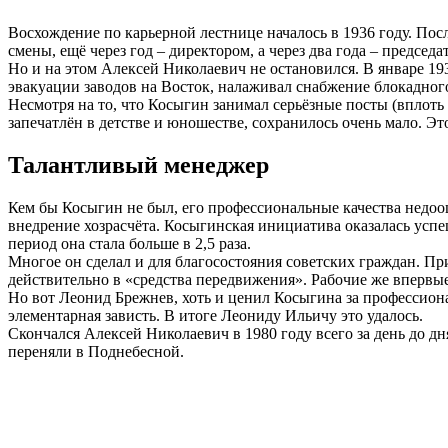
Восхождение по карьерной лестнице началось в 1936 году. Пос
смены, ещё через год – директором, а через два года – председа
Но и на этом Алексей Николаевич не остановился. В январе 1
эвакуации заводов на Восток, налаживал снабжение блокадног
Несмотря на то, что Косыгин занимал серьёзные посты (вплоть
запечатлён в детстве и юношестве, сохранилось очень мало. Это
Талантливый менеджер
Кем бы Косыгин не был, его профессиональные качества недоо
внедрение хозрасчёта. Косыгинская инициатива оказалась успешн
период она стала больше в 2,5 раза.
Многое он сделал и для благосостояния советских граждан. П
действительно в «средства передвижения». Рабочие же впервы
Но вот Леонид Брежнев, хоть и ценил Косыгина за профессионал
элементарная зависть. В итоге Леониду Ильичу это удалось.
Скончался Алексей Николаевич в 1980 году всего за день до д
переняли в Поднебесной.