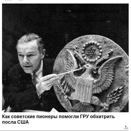
Как советские пионеры помогли ГРУ обхитрить
посла США