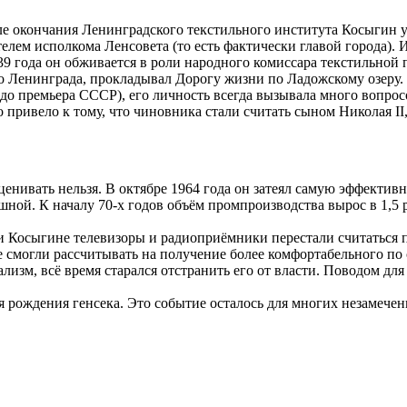
ле окончания Ленинградского текстильного института Косыгин у
телем исполкома Ленсовета (то есть фактически главой города). И 
939 года он обживается в роли народного комиссара текстильно
о Ленинграда, прокладывал Дорогу жизни по Ладожскому озеру.
 до премьера СССР), его личность всегда вызывала много вопро
 привело к тому, что чиновника стали считать сыном Николая II,
ценивать нельзя. В октябре 1964 года он затеял самую эффекти
ой. К началу 70-х годов объём промпроизводства вырос в 1,5 раз
ри Косыгине телевизоры и радиоприёмники перестали считаться 
е смогли рассчитывать на получение более комфортабельного по
изм, всё время старался отстранить его от власти. Поводом для 
ня рождения генсека. Это событие осталось для многих незамеч