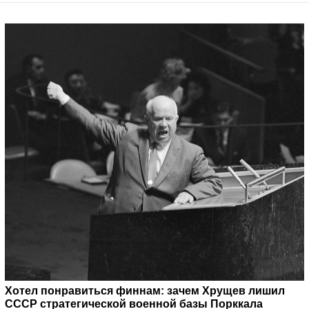
Хотел понравиться финнам: зачем Хрущев лишил
СССР стратегической военной базы Порккала