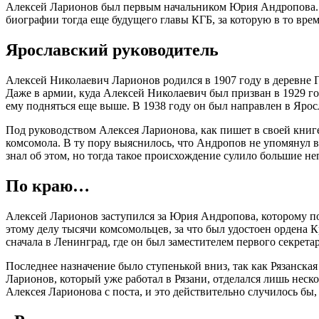
Алексей Ларионов был первым начальником Юрия Андропова. 
биографии тогда еще будущего главы КГБ, за которую в то вр
Ярославский руководитель
Алексей Николаевич Ларионов родился в 1907 году в деревне 
Даже в армии, куда Алексей Николаевич был призван в 1929 г
ему подняться еще выше. В 1938 году он был направлен в Яросл
Под руководством Алексея Ларионова, как пишет в своей кни
комсомола. В ту пору выяснилось, что Андропов не упомянул 
знал об этом, но тогда такое происхождение сулило большие не
По краю…
Алексей Ларионов заступился за Юрия Андропова, которому пок
этому делу тысячи комсомольцев, за что был удостоен ордена 
сначала в Ленинград, где он был заместителем первого секретар
Последнее назначение было ступенькой вниз, так как Рязанская
Ларионов, который уже работал в Рязани, отделался лишь неск
Алексея Ларионова с поста, и это действительно случилось бы, 