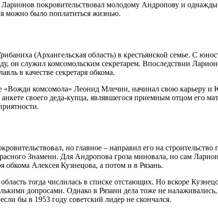
Ларионов покровительствовал молодому Андропову и однажды д
емя можно было поплатиться жизнью.
Грибаниха (Архангельская область) в крестьянской семье. С юно
оду, он служил комсомольским секретарем. Впоследствии Ларион
авль в качестве секретаря обкома.
ге «Вожди комсомола» Леонид Млечин, начинал свою карьеру и 
в анкете своего деда-купца, являвшегося приемным отцом его 
приятности.
ровительствовал, но главное – направил его на строительство 
Красного Знамени. Для Андропова гроза миновала, но сам Ларион
я обкома Алексея Кузнецова, а потом и в Рязань.
 область тогда числилась в списке отстающих. Но вскоре Кузнец
олькими допросами. Однако в Рязани дела тоже не налаживались,
если бы в 1953 году советский лидер не скончался.