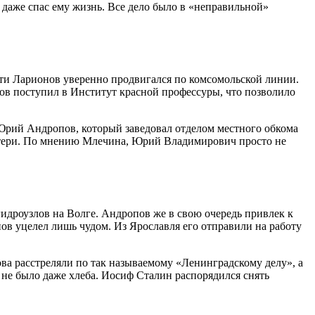
аже спас ему жизнь. Все дело было в «неправильной»
сти Ларионов уверенно продвигался по комсомольской линии.
ов поступил в Институт красной профессуры, что позволило
Юрий Андропов, который заведовал отделом местного обкома
матери. По мнению Млечина, Юрий Владимирович просто не
гидроузлов на Волге. Андропов же в свою очередь привлек к
ов уцелел лишь чудом. Из Ярославля его отправили на работу
ова расстреляли по так называемому «Ленинградскому делу», а
 не было даже хлеба. Иосиф Сталин распорядился снять