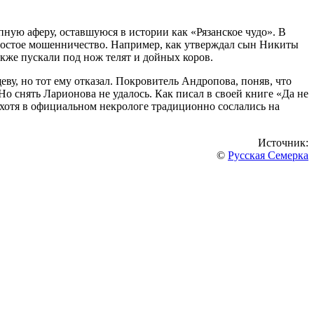
упную аферу, оставшуюся в истории как «Рязанское чудо». В
 простое мошенничество. Например, как утверждал сын Никиты
акже пускали под нож телят и дойных коров.
ву, но тот ему отказал. Покровитель Андропова, поняв, что
 Но снять Ларионова не удалось. Как писал в своей книге «Да не
 хотя в официальном некрологе традиционно сослались на
Источник:
©
Русская Семерка