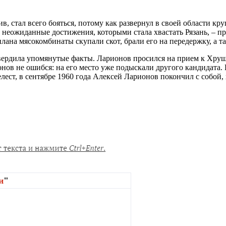
, стал всего бояться, потому как развернул в своей области кр
то неожиданные достижения, которыми стала хвастать Рязань, –
лана мясокомбинаты скупали скот, брали его на передержку, а т
вердила упомянутые факты. Ларионов просился на прием к Хруще
ионов не ошибся: на его место уже подыскали другого кандидата.
ест, в сентябре 1960 года Алексей Ларионов покончил с собой,
и
"