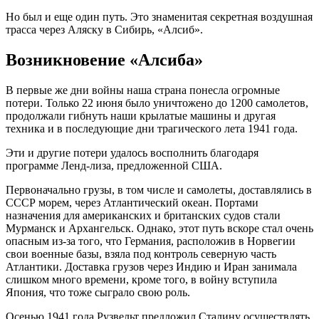
Но был и еще один путь. Это знаменитая секретная воздушная
трасса через Аляску в Сибирь, «Алсиб».
Возникновение «Алсиба»
В первые же дни войны наша страна понесла огромные
потери. Только 22 июня было уничтожено до 1200 самолетов,
продолжали гибнуть наши крылатые машины и другая
техника и в последующие дни трагического лета 1941 года.
Эти и другие потери удалось восполнить благодаря
программе Ленд-лиза, предложенной США.
Первоначально грузы, в том числе и самолеты, доставлялись в
СССР морем, через Атлантический океан. Портами
назначения для американских и британских судов стали
Мурманск и Архангельск. Однако, этот путь вскоре стал очень
опасным из-за того, что Германия, расположив в Норвегии
свои военные базы, взяла под контроль северную часть
Атлантики. Доставка грузов через Индию и Иран занимала
слишком много времени, кроме того, в войну вступила
Япония, что тоже сыграло свою роль.
Осенью 1941 года Рузвельт предложил Сталину осуществлять