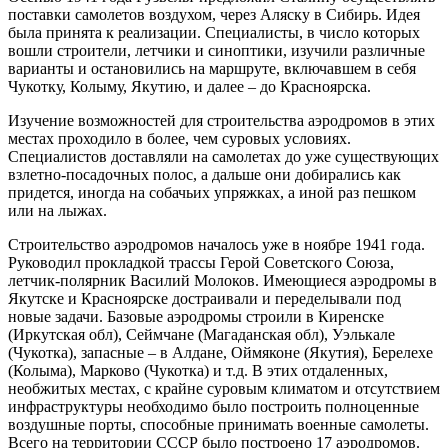
поставки самолетов воздухом, через Аляску в Сибирь. Идея
была принята к реализации. Специалисты, в число которых
вошли строители, летчики и синоптики, изучили различные
варианты и остановились на маршруте, включавшем в себя
Чукотку, Колыму, Якутию, и далее – до Красноярска.
Изучение возможностей для строительства аэродромов в этих
местах проходило в более, чем суровых условиях.
Специалистов доставляли на самолетах до уже существующих
взлетно-посадочных полос, а дальше они добирались как
придется, иногда на собачьих упряжках, а иной раз пешком
или на лыжах.
Строительство аэродромов началось уже в ноябре 1941 года.
Руководил прокладкой трассы Герой Советского Союза,
летчик-полярник Василий Молоков. Имеющиеся аэродромы в
Якутске и Красноярске достраивали и переделывали под
новые задачи. Базовые аэродромы строили в Киренске
(Иркутская обл), Сеймчане (Магаданская обл), Уэлькале
(Чукотка), запасные – в Алдане, Оймяконе (Якутия), Берелехе
(Колыма), Марково (Чукотка) и т.д. В этих отдаленных,
необжитых местах, с крайне суровым климатом и отсутствием
инфраструктуры необходимо было построить полноценные
воздушные порты, способные принимать военные самолеты.
Всего на территории СССР было построено 17 аэродромов.