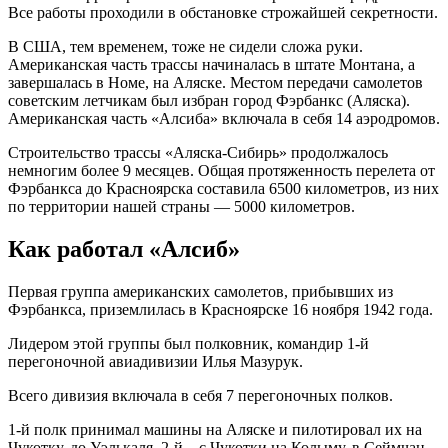
Все работы проходили в обстановке строжайшей секретности.
В США, тем временем, тоже не сидели сложа руки.
Американская часть трассы начиналась в штате Монтана, а
завершалась в Номе, на Аляске. Местом передачи самолетов
советским летчикам был избран город Фэрбанкс (Аляска).
Американская часть «Алсиба» включала в себя 14 аэродромов.
Строительство трассы «Аляска-Сибирь» продолжалось
немногим более 9 месяцев. Общая протяженность перелета от
Фэрбанкса до Красноярска составила 6500 километров, из них
по территории нашей страны — 5000 километров.
Как работал «Алсиб»
Первая группа американских самолетов, прибывших из
Фэрбанкса, приземлилась в Красноярске 16 ноября 1942 года.
Лидером этой группы был полковник, командир 1-й
перегоночной авиадивизии Илья Мазурук.
Всего дивизия включала в себя 7 перегоночных полков.
1-й полк принимал машины на Аляске и пилотировал их на
Чукотку, до Уэлькаля. 2-й – с Чукотки на Колыму, в Сеймчан.