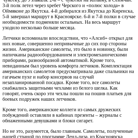
3-й полк летел через хребет Черского и «полюс холода» в
Оймяконе до Якутска. 4-й добирался из Якутска до Киренска,
5-й завершал маршрут в Красноярске. 6-й и 7-й полки в случае
необходимости подменяли остальных. На весь маршрут
уходило несколько больше месяца.
Летчики вспоминали впоследствии, что «Алсиб» открыл для
них новые, совершенно непривычные до сих пор стороны
жизни. Американские самолеты, это было в новинку, были
напичканы радиооборудованием и электромеханическими
приборами, разнообразной автоматикой. Кроме того,
невиданным был уровень комфорта летчиков. Комплектация
американских самолетов предусматривала даже спальники на
гагачьем пухе и набор консервов на случай
незапланированной посадки. Кроме того, все самолеты
снабжались защитными чехлами из белого шелка. Как
говорят, очень скоро эти чехлы пошли на пошив платьев для
боевых подружек наших летчиков.
Кроме того, американские коллеги из самых дружеских
побуждений оставляли в кабинах презенты – журналы с
обнаженными девушками и блоки сигарет.
Но не это, разумеется, было главным. Самолеты, полученные
нашей страной по программе Ленд-лиза, из Красноярска