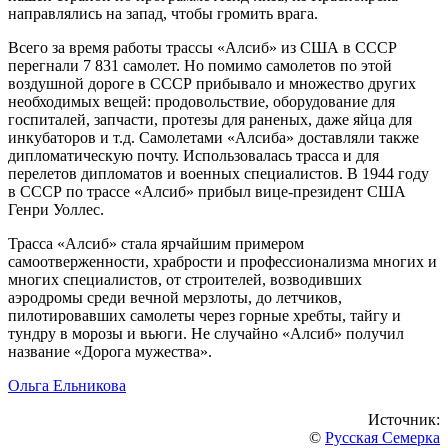
направлялись на запад, чтобы громить врага.
Всего за время работы трассы «Алсиб» из США в СССР
перегнали 7 831 самолет. Но помимо самолетов по этой
воздушной дороге в СССР прибывало и множество других
необходимых вещей: продовольствие, оборудование для
госпиталей, запчасти, протезы для раненых, даже яйца для
инкубаторов и т.д. Самолетами «Алсиба» доставляли также
дипломатическую почту. Использовалась трасса и для
перелетов дипломатов и военных специалистов. В 1944 году
в СССР по трассе «Алсиб» прибыл вице-президент США
Генри Уоллес.
Трасса «Алсиб» стала ярчайшим примером
самоотверженности, храбрости и профессионализма многих и
многих специалистов, от строителей, возводивших
аэродромы среди вечной мерзлоты, до летчиков,
пилотировавших самолеты через горные хребты, тайгу и
тундру в морозы и вьюги. Не случайно «Алсиб» получил
название «Дорога мужества».
Ольга Ельникова
Источник:
©
Русская Семерка