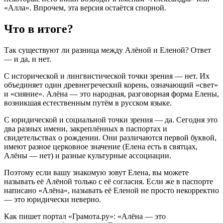
«Алла»
. Впрочем, эта версия остаётся спорной.
Что в итоге?
Так существуют ли разница между Алёной и Еленой? Ответ
— и да, и нет.
С исторической и лингвистической точки зрения — нет. Их
объединяет один древнегреческий корень, означающий «свет»
и «сияние»
. Алёна — это народная, разговорная форма Елены,
возникшая естественным путём в русском языке
.
С юридической и социальной точки зрения — да. Сегодня это
два разных имени, закреплённых в паспортах и
свидетельствах о рождении. Они различаются первой буквой,
имеют разное церковное значение (Елена есть в святцах,
Алёны — нет) и разные культурные ассоциации.
Поэтому если вашу знакомую зовут Елена, вы можете
называть её Алёной только с её согласия. Если же в паспорте
написано «Алёна», называть её Еленой не просто некорректно
— это юридически неверно.
Как пишет портал «Грамота.ру»: «Алёна — это