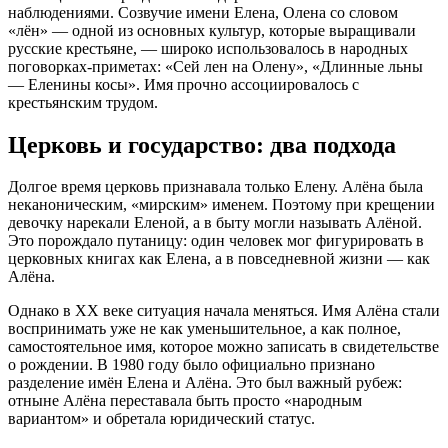
наблюдениями. Созвучие имени Елена, Олена со словом
«лён» — одной из основных культур, которые выращивали
русские крестьяне, — широко использовалось в народных
поговорках-приметах: «Сей лен на Олену», «Длинные льны
— Еленины косы»
. Имя прочно ассоциировалось с
крестьянским трудом.
Церковь и государство: два подхода
Долгое время церковь признавала только Елену. Алёна была
неканоническим, «мирским» именем
. Поэтому при крещении
девочку нарекали Еленой, а в быту могли называть Алёной.
Это порождало путаницу: один человек мог фигурировать в
церковных книгах как Елена, а в повседневной жизни — как
Алёна.
Однако в ХХ веке ситуация начала меняться. Имя Алёна стали
воспринимать уже не как уменьшительное, а как полное,
самостоятельное имя, которое можно записать в свидетельстве
о рождении
. В 1980 году было официально признано
разделение имён Елена и Алёна
. Это был важный рубеж:
отныне Алёна переставала быть просто «народным
вариантом» и обретала юридический статус.