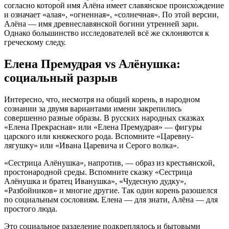
согласно которой имя Алёна имеет славянское происхождение
и означает «алая», «огненная», «солнечная»
. По этой версии,
Алёна — имя древнеславянской богини утренней зари
.
Однако большинство исследователей всё же склоняются к
греческому следу.
Елена Премудрая vs Алёнушка:
социальный разрыв
Интересно, что, несмотря на общий корень, в народном
сознании за двумя вариантами имени закрепились
совершенно разные образы
. В русских народных сказках
«Елена Прекрасная» или «Елена Премудрая» — фигуры
царского или княжеского рода. Вспомните «Царевну-
лягушку» или «Ивана Царевича и Серого волка»
.
«Сестрица Алёнушка», напротив, — образ из крестьянской,
простонародной среды
. Вспомните сказку «Сестрица
Алёнушка и братец Иванушка», «Чудесную дудку»,
«Разбойников» и многие другие
. Так один корень разошелся
по социальным сословиям. Елена — для знати, Алёна — для
простого люда
.
Это социальное разделение подкреплялось и бытовыми