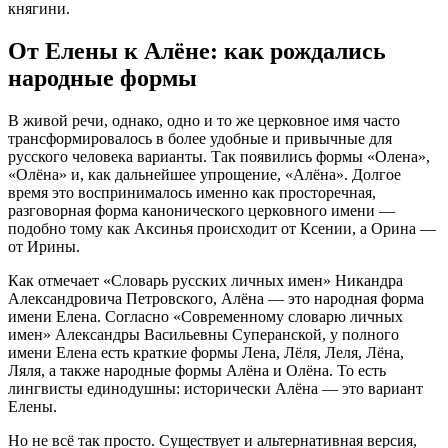
княгини.
От Елены к Алёне: как рождались
народные формы
В живой речи, однако, одно и то же церковное имя часто
трансформировалось в более удобные и привычные для
русского человека варианты. Так появились формы «Олена»,
«Олёна» и, как дальнейшее упрощение, «Алёна»
. Долгое
время это воспринималось именно как просторечная,
разговорная форма канонического церковного имени —
подобно тому как Аксинья происходит от Ксении, а Орина —
от Ирины
.
Как отмечает «Словарь русских личных имен» Никандра
Александровича Петровского, Алёна — это народная форма
имени Елена
. Согласно «Современному словарю личных
имен» Александры Васильевны Суперанской, у полного
имени Елена есть краткие формы Лена, Лёля, Леля, Лёна,
Ляля, а также народные формы Алёна и Олёна
. То есть
лингвисты единодушны: исторически Алёна — это вариант
Елены.
Но не всё так просто. Существует и альтернативная версия,