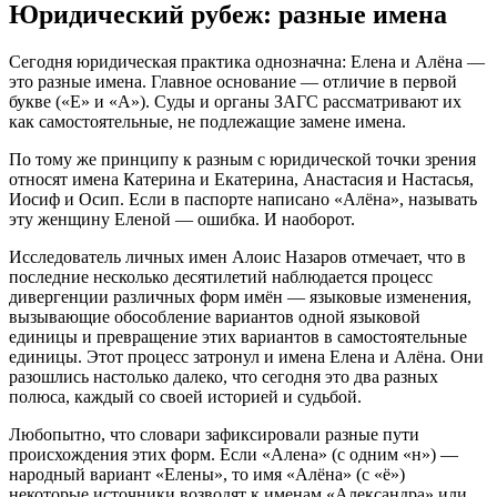
Юридический рубеж: разные имена
Сегодня юридическая практика однозначна: Елена и Алёна —
это разные имена
. Главное основание — отличие в первой
букве («Е» и «А»)
. Суды и органы ЗАГС рассматривают их
как самостоятельные, не подлежащие замене имена
.
По тому же принципу к разным с юридической точки зрения
относят имена Катерина и Екатерина, Анастасия и Настасья,
Иосиф и Осип
. Если в паспорте написано «Алёна», называть
эту женщину Еленой — ошибка. И наоборот.
Исследователь личных имен Алоис Назаров отмечает, что в
последние несколько десятилетий наблюдается процесс
дивергенции различных форм имён — языковые изменения,
вызывающие обособление вариантов одной языковой
единицы и превращение этих вариантов в самостоятельные
единицы
. Этот процесс затронул и имена Елена и Алёна
. Они
разошлись настолько далеко, что сегодня это два разных
полюса, каждый со своей историей и судьбой
.
Любопытно, что словари зафиксировали разные пути
происхождения этих форм. Если «Алена» (с одним «н») —
народный вариант «Елены», то имя «Алёна» (с «ё»)
некоторые источники возводят к именам «Александра» или