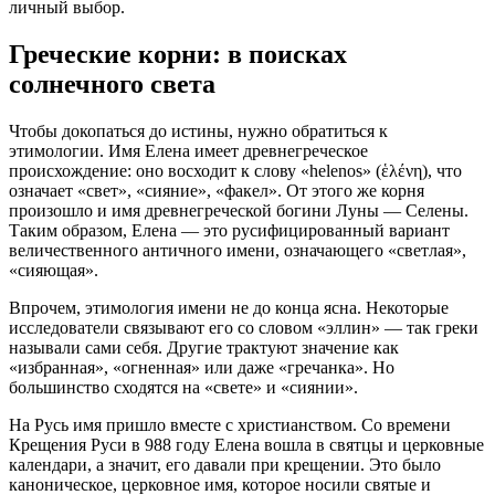
личный выбор.
Греческие корни: в поисках
солнечного света
Чтобы докопаться до истины, нужно обратиться к
этимологии. Имя Елена имеет древнегреческое
происхождение: оно восходит к слову «helenos» (ἑλένη), что
означает «свет», «сияние», «факел»
. От этого же корня
произошло и имя древнегреческой богини Луны — Селены
.
Таким образом, Елена — это русифицированный вариант
величественного античного имени, означающего «светлая»,
«сияющая»
.
Впрочем, этимология имени не до конца ясна. Некоторые
исследователи связывают его со словом «эллин» — так греки
называли сами себя
. Другие трактуют значение как
«избранная», «огненная» или даже «гречанка»
. Но
большинство сходятся на «свете» и «сиянии».
На Русь имя пришло вместе с христианством. Со времени
Крещения Руси в 988 году Елена вошла в святцы и церковные
календари, а значит, его давали при крещении
. Это было
каноническое, церковное имя, которое носили святые и